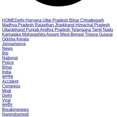
HOME
Delhi
Haryana
Uttar Pradesh
Bihar
Chhattisgarh
Madhya Pradesh
Rajasthan
Jharkhand
Himachal Pradesh
Uttarakhand
Punjab
Andhra Pradesh
Telangana
Tamil Nadu
Karnataka
Maharashtra
Assam
West Bengal
Tripura
Gujarat
Odisha
Kerala
Jansamasya
News
Bjp
National
Police
Bihar
India
कांग्रेस
Accident
Congress
Modi
Delhi
Viral
मारपीट
Breakingnews
Narendramodi