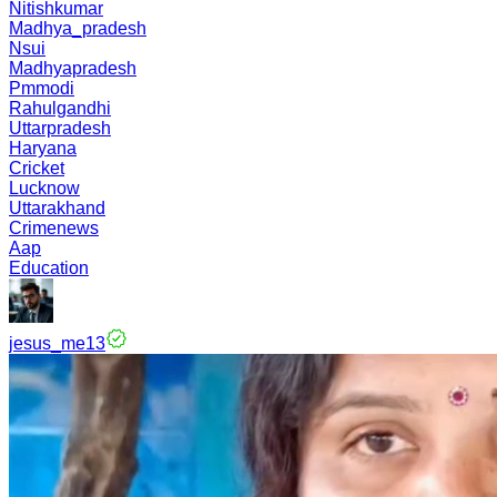
Nitishkumar
Madhya_pradesh
Nsui
Madhyapradesh
Pmmodi
Rahulgandhi
Uttarpradesh
Haryana
Cricket
Lucknow
Uttarakhand
Crimenews
Aap
Education
jesus_me13