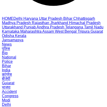
HOME
Delhi
Haryana
Uttar Pradesh
Bihar
Chhattisgarh
Madhya Pradesh
Rajasthan
Jharkhand
Himachal Pradesh
Uttarakhand
Punjab
Andhra Pradesh
Telangana
Tamil Nadu
Karnataka
Maharashtra
Assam
West Bengal
Tripura
Gujarat
Odisha
Kerala
Jansamasya
News
पुलिस
Bjp
National
Police
Bihar
India
कांग्रेस
बीजेपी
Gujarat
भाजपा
Accident
Congress
Modi
Delhi