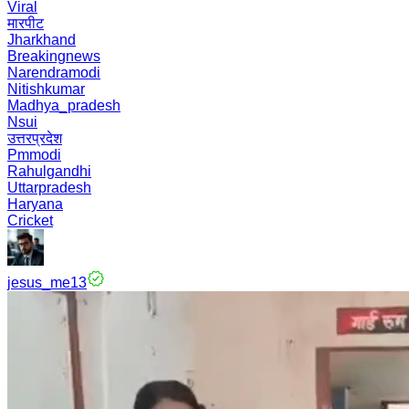
Viral
मारपीट
Jharkhand
Breakingnews
Narendramodi
Nitishkumar
Madhya_pradesh
Nsui
उत्तरप्रदेश
Pmmodi
Rahulgandhi
Uttarpradesh
Haryana
Cricket
jesus_me13