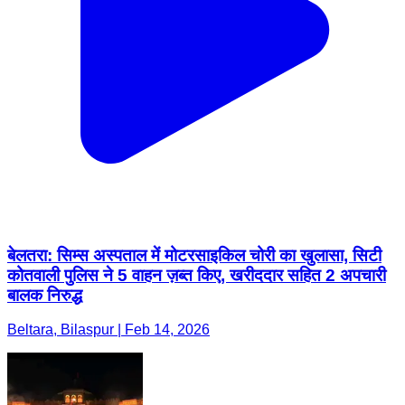
बेलतरा: सिम्स अस्पताल में मोटरसाइकिल चोरी का खुलासा, सिटी
कोतवाली पुलिस ने 5 वाहन ज़ब्त किए, खरीददार सहित 2 अपचारी
बालक निरुद्ध
Beltara, Bilaspur | Feb 14, 2026