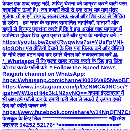
केवल एक शब्द समूह नहीं, अपितु चेतना को जाग्रत करने वाली परम
ब्रह्मांडीय ऊर्जा है। जब हज़ारों कंठों से एक साथ यह महा मंत्र
गूंजेगा, तो संपूर्ण रायगढ़ सकारात्मक ऊर्जा और शिव-तत्व से सिंचित
हो उठेगा। हम नगर के समस्त सम्मानित नागरिकों, माताओं और
बहनों से विनम्र प्रार्थना करते हैं कि वे इस अखंड जाप महायज्ञ में
उपस्थित होकर शिव-कृपा प्राप्त करें और पुण्य के भागीदार बनें।"
https://youtu.be/2ceKRwqwlvs?si=YUsFpVNI-
gioSObr पूरा वीडियो देखने के लिए यहां क्लिक करें और वीडियो
के नीचे लाल बटन दबा कर हमारे चैनल को सब्सक्राइब करें 🙏
*_Whatsapp में निःशुल्क खबर प्राप्त करने के लिए इस लिंक
को टच करके फॉलो करे_* Follow the Speed News
Raigarh channel on WhatsApp:
https://whatsapp.com/channel/0029Va95Nwo
https://www.instagram.com/p/DZNMCA0NCsc/?
igsh=MW1qcHI4c3k1N2xvNQ== कृपया इंस्टाग्राम में
भी आप हमे फॉलो कर के हमारी फ्री सेवा ले सकते है कृपया हमारे
पेज को फॉलो जरूर करे
https://www.facebook.com/share/v/14NpQFN7C
फेसबुक के लिए लिंक ******************************** *🔴रमेश
पत्रकार 94252 52176* *===================*