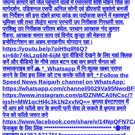
जघन्य हत्यारे को जेल पहुंचाने वालो में ​एसएसपी शशि मोहन सिंह का
मार्गदर्शन, एडिशनल एसपी अनिल सोनी एवं डीएसपी सुशांतो बनर्जी
का निर्देशन की इस दोहरे हत्या कांड का पर्दाफाश करने में महत्वपूर्ण
भूमिका रही तथा लैलूंगा थाना प्रभारी उप निरीक्षक गिरधारी साव,
प्रशिक्षु उप निरीक्षक प्रीतम बघेल, प्रधान आरक्षक नंद कुमार
पैंकरा, आरक्षक चमार साय एवं विनोद कुजूर की मेहनत वो
इन्वेस्टिगेशन का अहम,सराहनीय योगदान रहा।
https://youtu.be/p7piH9qIR6Q?
si=68r74kLzq6M-6ijM पूरा वीडियो देखने के लिए यहां क्लिक
करें और वीडियो के नीचे लाल बटन दबा कर हमारे चैनल को
सब्सक्राइब करें 🙏 *_Whatsapp में निःशुल्क खबर प्राप्त
करने के लिए इस लिंक को टच करके फॉलो करे_* Follow the
Speed News Raigarh channel on WhatsApp:
https://whatsapp.com/channel/0029Va95Nwo
https://www.instagram.com/p/DZNMCA0NCsc/?
igsh=MW1qcHI4c3k1N2xvNQ== कृपया इंस्टाग्राम में
भी आप हमे फॉलो कर के हमारी फ्री सेवा ले सकते है कृपया हमारे
पेज को फॉलो जरूर करे
https://www.facebook.com/share/v/14NpQFN7C
फेसबुक के लिए लिंक ******************************** *🔴रमेश
पत्रकार 94252 52176* *===================*