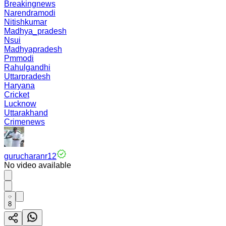
Breakingnews
Narendramodi
Nitishkumar
Madhya_pradesh
Nsui
Madhyapradesh
Pmmodi
Rahulgandhi
Uttarpradesh
Haryana
Cricket
Lucknow
Uttarakhand
Crimenews
gurucharanr12
No video available
8