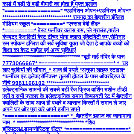
कार्ड में बड़ी से बड़ी बीमारी का होता है मुफ्त इलाज
*=================* *एडमिशन ओपन+एडमिशन ओपन*
********************************* रायगढ़ का बेहतरीन इंग्लिश
मीडियम स्कूल *=========* *एस्सल बेबी लैंड*
*=========* बेस्ट फर्नीचर क्लास रुम, प्ले ग्राउंड,गार्डन
कंप्यूटर फैसलिटी बेस्ट टीचर योगा क्लास एक्टिविटी रुम,सेमिनार
रुम स्पोकन इंग्लिश की सर्व सुविधा युक्त जो देता हे आपके बच्चों को
शिक्षा का बेस्ट माहौल एवं अन्य सुविधाएं
************************************* *बूढ़ी माई मंदिर के पास
7773066667* *======================* *_घर
लाए खुशियों की सौगात_* आज ही पधारे *अनुपम लाइफ स्टाइल*
*फर्नीचर एंड इलेक्ट्रॉनिक्स* तुलसी होटल के पास ओवरब्रिज के
नीचे 9981166102 ******************************
इलेक्ट्रानिक सामनों की सबसे बड़ी रेंज फ्रिज वाशिंग मशीन टीव्ही
एसी व सभी प्रकार के इलेक्ट्रानिक समान किफायती रेट में बेहतरीन
क्वालिटी के साथ आज ही पधारे व आसान किस्तों में समान ले जाए
अपने घर ओर पूरा करे अपने हसीन सपने
*===================* *_बेहतरीन इलाज का जानामाना
नाम_* ******************************** *शिव
हॉस्पिटल&डायग्नोस्टिक सेंटर* *===================*