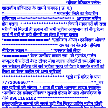
.................................................... *दीपक मेडिकल स्टोर*
शासकीय हॉस्पिटल के सामने रायगढ़ ( छ. ग.)
*===================* महासमुंद जिले का बेहतरीन
हॉस्पिटल ******************************** *_अग्रवाल नर्सिंग
होम बसना_* ************************** जिसमें महानगरों की तरह
मरीजों को मिलती ही इलाज की सभी सुविधा आयुष्मान एवं बीजू हेल्थ
कार्ड में बड़ी से बड़ी बीमारी का होता है मुफ्त इलाज
*=================* *एडमिशन ओपन+एडमिशन ओपन*
********************************* रायगढ़ का बेहतरीन इंग्लिश
मीडियम स्कूल *=========* *एस्सल बेबी लैंड*
*=========* बेस्ट फर्नीचर क्लास रुम, प्ले ग्राउंड,गार्डन
कंप्यूटर फैसलिटी बेस्ट टीचर योगा क्लास एक्टिविटी रुम,सेमिनार
रुम स्पोकन इंग्लिश की सर्व सुविधा युक्त जो देता हे आपके बच्चों को
शिक्षा का बेस्ट माहौल एवं अन्य सुविधाएं
************************************* *बूढ़ी माई मंदिर के पास
7773066667* *======================* *_घर
लाए खुशियों की सौगात_* आज ही पधारे *अनुपम लाइफ स्टाइल*
*फर्नीचर एंड इलेक्ट्रॉनिक्स* तुलसी होटल के पास ओवरब्रिज के
नीचे 9981166102 ******************************
इलेक्ट्रानिक सामनों की सबसे बड़ी रेंज फ्रिज वाशिंग मशीन टीव्ही