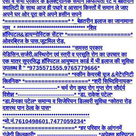
एसी व सभी प्रकार के इलेक्ट्रानिक समान किफायती रेट में बेहतरीन
क्वालिटी के साथ आज ही पधारे व आसान किस्तों में समान ले जाए
अपने घर ओर पूरा करे अपने हसीन सपने
*===================* *_बेहतरीन इलाज का जानामाना
नाम_* ******************************** *शिव
हॉस्पिटल&डायग्नोस्टिक सेंटर* *===================*
ओवरब्रिज के पास,जूटमिल रोड,
******************************** "समस्त प्रकार
मेडिसिन,सर्जरी,अस्थिरोग एवं स्त्री व प्रसूति रोग का उपचार का
एक मात्र सुप्रसिद्ध हॉस्पिटल आयुष्मान कार्ड में भी इलाज की सुविधा
उपलब्ध है " *9735571555,9765779666*
*===================* *स्कीन केयरबी यूज &मेटेरनिटी
क्लिनिक* *===================* *श्री सिध्दिविनायक*
*-----------------------------* चर्म रोग कुष्ठ रोग गुप्त रोग सौदंर्य
विशेज्ञ *-------------------------------* *डा. राकेश पटेल*
*डा.मेनका पटेल* समान्य व सिजेरियन डिलवरी सुविधा *कोतरा रोड़
दशरथ पान ठेला के पास*
•••••••••••••••••••••••••••••••••••••••••
*मो.नं.7610498601,7477059234*
*=====================* *हर परिवार के आंगनमें
गूंजेगी किलकारी* --------------------------------- *अपेक्स हास्पिटल