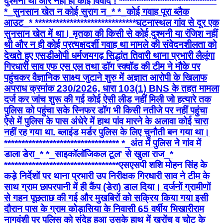
दुश्मनी थी ओर नहीं ही कोई विवाद ! ****************************
*_सुनसान खेत न कोई सुराग न_* *_कोई गवाह पूरा ब्लैक
आउट_* ***************************** ​घटनास्थल गांव से दूर एक
सुनसान खेत में था। मृतका की किसी से कोई दुश्मनी या रंजिश नहीं
थी और न ही कोई प्रत्यक्षदर्शी गवाह था मामले की संवेदनशीलता को
देखते हुए एसडीओपी धर्मजयगढ़ सिद्धांत तिवारी थाना प्रभारी लैलूंगा
गिरधारी साव एफ एस एल तथा डॉग स्क्वॉड की टीम ने मौके पर
पहुंचकर वैज्ञानिक साक्ष्य जुटाने ​शुरु में अज्ञात आरोपी के खिलाफ
अपराध क्रमांक 230/2026, धारा 103(1) BNS के तहत मामला
दर्ज कर जांच शुरू की गई कोई ऐसी लीड नहीं मिली जो हत्यारे तक
पुलिस को पहुंचा सके स्निफर डॉग भी किसी नतीजे पर नहीं पहुंचा
ऐसे में पुलिस के पास अंधेरे में हाथ पांव मारने के अलावा कोई चारा
नहीं रह गया था. ब्लाइंड मर्डर पुलिस के लिए चुनौती बन गया था।
********************************* *_​अंत में पुलिस ने गांव में
डाला डेरा_* *_साइकॉलॉजिकल टूल' से खुला राज_*
********************************* ​एसएसपी शशि मोहन सिंह के
कड़े निर्देशों पर थाना प्रभारी उप निरीक्षक गिरधारी साव ने टीम के
साथ ग्राम छापरपानी में ही कैंप (डेरा) डाल दिया। दर्जनों ग्रामीणों
से गहन पूछताछ की गई और मुखबिरों को सक्रिय किया गया ​इसी
दौरान पास के ग्राम कोड़ासिया के निवासी 65 वर्षीय भिखारीराम
नागवंशी पर पुलिस को संदेह हुआ उसके हाथ में खरोंच व चोट के