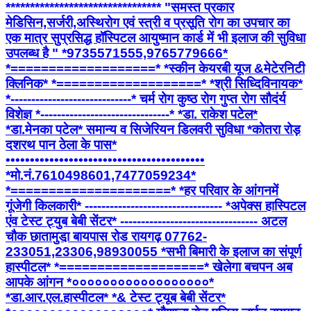
******************************** "समस्त प्रकार
मेडिसिन,सर्जरी,अस्थिरोग एवं स्त्री व प्रसूति रोग का उपचार का
एक मात्र सुप्रसिद्ध हॉस्पिटल आयुष्मान कार्ड में भी इलाज की सुविधा
उपलब्ध है " *9735571555,9765779666*
*===================* *स्कीन केयरबी यूज &मेटेरनिटी
क्लिनिक* *===================* *श्री सिध्दिविनायक*
*-----------------------------* चर्म रोग कुष्ठ रोग गुप्त रोग सौदंर्य
विशेज्ञ *-------------------------------* *डा. राकेश पटेल*
*डा.मेनका पटेल* समान्य व सिजेरियन डिलवरी सुविधा *कोतरा रोड़
दशरथ पान ठेला के पास*
•••••••••••••••••••••••••••••••••••••••••
*मो.नं.7610498601,7477059234*
*=====================* *हर परिवार के आंगनमें
गूंजेगी किलकारी* --------------------------------- *अपेक्स हास्पिटल
एंव टेस्ट ट्युब बेबी सेंटर* --------------------------------- अटल
चौक छातामुडा़ बायपास रोड रायगढ़ 07762-
233051,23306,98930055 *सभी बिमारी के इलाज का संपूर्ण
हास्पीटल* *===================* खेलेगा बचपन अब
आपके आंगन *००००००००००००००००००*
*डा.आर.एल.हास्पीटल* *& टेस्ट ट्यूब बेबी सेंटर*