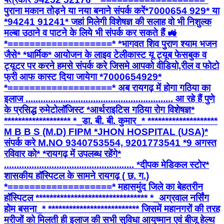
पुराना मकान तोड़ने या नया बनाने संपर्क करें*7000654 929* या
*94241 91241* जहां मिलेगी विशेषज्ञ की सलाह वो भी निशुल्क
मल्बा उठाने व पाटने के लिये भी संपर्क कर सकते हैं 🚜
*===================* *भागवत शिव पुराण श्याम भजन
जैसे* *धार्मिक* आयोजन के लाइव टेलीकास्ट यू ट्यूब फेसबुक व
ट्यूटर पर करने हमसे संपर्क करे जिसमे आपको वीडियो,रील व फोटो
फ्री आफ कास्ट दिया जायेगा *7000654929*
*===================* अब रायगढ़ में होगा गठिया का
इलाज ........................................................... आ रहे हैं पुणे
के प्रसिद्ध रुमेटोलॉजिस्ट *आर्थराइटिस गठिया रोग विशेषज्ञ*
******************* *_डा. बी. बी. कुमार_* ********************
M B B S (M.D) FIPM *JHON HOSPITAL (USA)*
संपर्क करे M.NO 9340753554, 9201773541 *9 अगस्त
रविवार को* *रायगढ़ में उपलब्ध रहेंगे*
.................................................... *दीपक मेडिकल स्टोर*
शासकीय हॉस्पिटल के सामने रायगढ़ ( छ. ग.)
*===================* महासमुंद जिले का बेहतरीन
हॉस्पिटल ******************************** *_अग्रवाल नर्सिंग
होम बसना_* ************************** जिसमें महानगरों की तरह
मरीजों को मिलती ही इलाज की सभी सुविधा आयुष्मान एवं बीजू हेल्थ