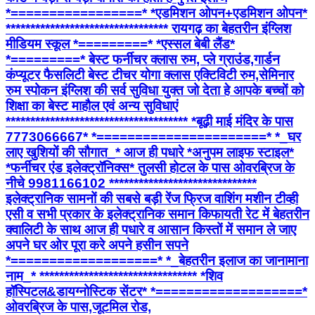
*=================* *एडमिशन ओपन+एडमिशन ओपन*
********************************* रायगढ़ का बेहतरीन इंग्लिश
मीडियम स्कूल *=========* *एस्सल बेबी लैंड*
*=========* बेस्ट फर्नीचर क्लास रुम, प्ले ग्राउंड,गार्डन
कंप्यूटर फैसलिटी बेस्ट टीचर योगा क्लास एक्टिविटी रुम,सेमिनार
रुम स्पोकन इंग्लिश की सर्व सुविधा युक्त जो देता हे आपके बच्चों को
शिक्षा का बेस्ट माहौल एवं अन्य सुविधाएं
************************************* *बूढ़ी माई मंदिर के पास
7773066667* *======================* *_घर
लाए खुशियों की सौगात_* आज ही पधारे *अनुपम लाइफ स्टाइल*
*फर्नीचर एंड इलेक्ट्रॉनिक्स* तुलसी होटल के पास ओवरब्रिज के
नीचे 9981166102 ******************************
इलेक्ट्रानिक सामनों की सबसे बड़ी रेंज फ्रिज वाशिंग मशीन टीव्ही
एसी व सभी प्रकार के इलेक्ट्रानिक समान किफायती रेट में बेहतरीन
क्वालिटी के साथ आज ही पधारे व आसान किस्तों में समान ले जाए
अपने घर ओर पूरा करे अपने हसीन सपने
*===================* *_बेहतरीन इलाज का जानामाना
नाम_* ******************************** *शिव
हॉस्पिटल&डायग्नोस्टिक सेंटर* *===================*
ओवरब्रिज के पास,जूटमिल रोड,