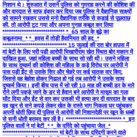
निशान थे। शुरुआत में उसने पुलिस को गुमराह करने की कोशिश की
और वारदात से साफ इंकार कर दिया जब पुलिस ने वैज्ञानिक साक्ष्यों
को सामने रखकर उससे मनो वैज्ञानिक तरीके से कड़ाई से पूछताछ
की, तो आरोपी टूट गया और अपना गुनाह कबूल कर लिया
***************************** *_65 साल के बूढ़े का
कबूलनामा_* *_हवस में तोड़ी हैवानियत की हद_*
****************************** 15 जुलाई की रात बोर हाउस में
मां बेटी के लिए भरी पड़ी आरोपी भिखारीराम खेत स्थित बोर मकान में
दाखिल हुआ, जहां महिला बच्ची के साथ सो रही थी। उसने महिला
के साथ दुष्कर्म की कोशिश की महिला के कड़े विरोध पर आरोपी ने
पास पड़ी ईंट से उसके सिर और चेहरे पर कई घातक वार किए,
जिससे वह बेहोश होकर निढाल हो गई तब आरोपी ने उसके साथ
दुष्कर्म किया। इसी बीच पास में सो रही 10 माह की बच्ची डर के मारे
रोने लगी पकड़े जाने के डर से हैवान बने आरोपी ने मासूम का गला
घोंट दिया और ईंट से वार कर उसकी भी हत्या कर दी वारदात के बाद
वह खून से सने कपड़े लेकर खेत के रास्ते भाग निकला घर पहुंचकर
अपनी धोती छिपा दी पुलिस ने आरोपी की निशानदेही पर खून के धब्बों
से सनी धोती बरामद कर ली है। ************************** *_​इन
पुलिस वालों ने मां बेटी_* *_के दरिंदे को पहुंचाया जेल_*
************************** मां बेटी के साथ दरिंदगी करने वाले