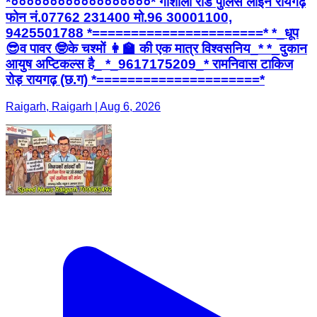
*००००००००००००००००००* गौशाला रोड पुलिस लाईन रायगढ़
फोन नं.07762 231400 मो.96 30001100,
9425501788 *======================* *_धूप
😎व पावर 🤓के चश्मों 👩‍🏫 की एक मात्र विश्वसनिय_* *_दुकान
आयुष अप्टिकल्स है_ *_9617175209_* रामनिवास टाकिज
रोड़ रायगढ़ (छ.ग) *=====================*
Raigarh, Raigarh | Aug 6, 2026