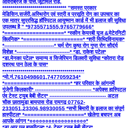
ओवरब्रिज के पास,जूटमिल रोड,
******************************** "समस्त प्रकार
मेडिसिन,सर्जरी,अस्थिरोग एवं स्त्री व प्रसूति रोग का उपचार का
एक मात्र सुप्रसिद्ध हॉस्पिटल आयुष्मान कार्ड में भी इलाज की सुविधा
उपलब्ध है " *9735571555,9765779666*
*===================* *स्कीन केयरबी यूज &मेटेरनिटी
क्लिनिक* *===================* *श्री सिध्दिविनायक*
*-----------------------------* चर्म रोग कुष्ठ रोग गुप्त रोग सौदंर्य
विशेज्ञ *-------------------------------* *डा. राकेश पटेल*
*डा.मेनका पटेल* समान्य व सिजेरियन डिलवरी सुविधा *कोतरा रोड़
दशरथ पान ठेला के पास*
•••••••••••••••••••••••••••••••••••••••••
*मो.नं.7610498601,7477059234*
*=====================* *हर परिवार के आंगनमें
गूंजेगी किलकारी* --------------------------------- *अपेक्स हास्पिटल
एंव टेस्ट ट्युब बेबी सेंटर* --------------------------------- अटल
चौक छातामुडा़ बायपास रोड रायगढ़ 07762-
233051,23306,98930055 *सभी बिमारी के इलाज का संपूर्ण
हास्पीटल* *===================* खेलेगा बचपन अब
आपके आंगन *००००००००००००००००००*
*डा.आर.एल.हास्पीटल* *& टेस्ट ट्यूब बेबी सेंटर*