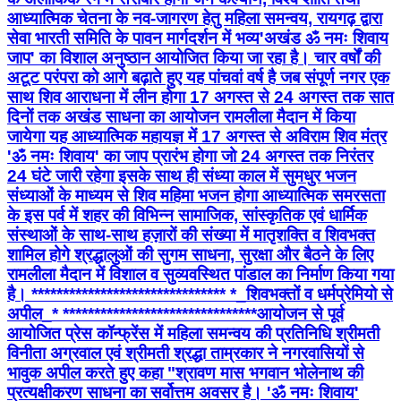
आध्यात्मिक चेतना के नव-जागरण हेतु महिला समन्वय, रायगढ़ द्वारा
सेवा भारती समिति के पावन मार्गदर्शन में भव्य'अखंड ॐ नमः शिवाय
जाप' का विशाल अनुष्ठान आयोजित किया जा रहा है। चार वर्षों की
अटूट परंपरा को आगे बढ़ाते हुए यह पांचवां वर्ष है जब संपूर्ण नगर एक
साथ शिव आराधना में लीन होगा 17 अगस्त से 24 अगस्त तक सात
दिनों तक अखंड साधना का आयोजन रामलीला मैदान में किया
जायेगा यह ​आध्यात्मिक महायज्ञ में 17 अगस्त से अविराम शिव मंत्र
'ॐ नमः शिवाय' का जाप प्रारंभ होगा जो 24 अगस्त तक निरंतर
24 घंटे जारी रहेगा इसके साथ ही संध्या काल में सुमधुर भजन
संध्याओं के माध्यम से शिव महिमा भजन होगा आध्यात्मिक समरसता
के इस पर्व में शहर की विभिन्न सामाजिक, सांस्कृतिक एवं धार्मिक
संस्थाओं के साथ-साथ हज़ारों की संख्या में मातृशक्ति व शिवभक्त
शामिल होगे श्रद्धालुओं की सुगम साधना, सुरक्षा और बैठने के लिए
रामलीला मैदान में विशाल व सुव्यवस्थित पांडाल का निर्माण किया गया
है। ******************************* *_​शिवभक्तों व धर्मप्रेमियो से
अपील_* ******************************* ​आयोजन से पूर्व
आयोजित प्रेस कॉन्फ्रेंस में महिला समन्वय की प्रतिनिधि श्रीमती
विनीता अग्रवाल एवं श्रीमती श्रद्धा ताम्रकार ने नगरवासियों से
भावुक अपील करते हुए कहा ​"श्रावण मास भगवान भोलेनाथ की
प्रत्यक्षीकरण साधना का सर्वोत्तम अवसर है। 'ॐ नमः शिवाय'