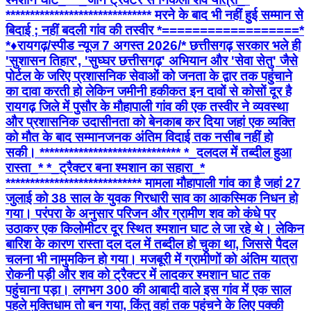
****************************** मरने के बाद भी नहीं हुई सम्मान से
बिदाई ; नहीं बदली गांव की तस्वीर *==================*
*♦रायगढ़/स्पीड न्यूज 7 अगस्त 2026/* छत्तीसगढ़ सरकार भले ही
'सुशासन तिहार', 'सुघ्घर छत्तीसगढ़' अभियान और 'सेवा सेतु' जैसे
पोर्टल के जरिए प्रशासनिक सेवाओं को जनता के द्वार तक पहुंचाने
का दावा करती हो लेकिन जमीनी हकीकत इन दावों से कोसों दूर है
रायगढ़ जिले में पुसौर के मौहापाली गांव की एक तस्वीर ने व्यवस्था
और प्रशासनिक उदासीनता को बेनकाब कर दिया जहां एक व्यक्ति
को मौत के बाद सम्मानजनक अंतिम विदाई तक नसीब नहीं हो
सकी। ***************************** *_​दलदल में तब्दील हुआ
रास्ता_* *_ट्रैक्टर बना श्मशान का सहारा_*
**************************** मामला मौहापाली गांव का है जहां 27
जुलाई को 38 साल के युवक गिरधारी साव का आकस्मिक निधन हो
गया। परंपरा के अनुसार परिजन और ग्रामीण शव को कंधे पर
उठाकर एक किलोमीटर दूर स्थित श्मशान घाट ले जा रहे थे। लेकिन
बारिश के कारण रास्ता दल दल में तब्दील हो चुका था, जिससे पैदल
चलना भी नामुमकिन हो गया। मजबूरी में ग्रामीणों को अंतिम यात्रा
रोकनी पड़ी और शव को ट्रैक्टर में लादकर श्मशान घाट तक
पहुंचाना पड़ा। लगभग 300 की आबादी वाले इस गांव में एक साल
पहले मुक्तिधाम तो बन गया, किंतु वहां तक पहुंचने के लिए पक्की