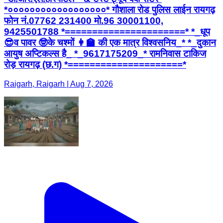
*००००००००००००००००००* गौशाला रोड पुलिस लाईन रायगढ़
फोन नं.07762 231400 मो.96 30001100,
9425501788 *======================* *_धूप
😎व पावर 🤓के चश्मों 👩‍🏫 की एक मात्र विश्वसनिय_* *_दुकान
आयुष अप्टिकल्स है_ *_9617175209_* रामनिवास टाकिज
रोड़ रायगढ़ (छ.ग) *=====================*
Raigarh, Raigarh | Aug 7, 2026