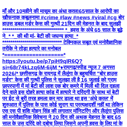
माँ और 10महीने की मासूम का अंधा कत्ल!65साल के आरोपी का
खौफनाक कबूलनामा #crime #law #news #viral #cg बोर
हाउस डबल मर्डर केस की गुत्थी 21दिन की मेहनत के बाद सुलझी
******************************* *_हवस के अंधे 65 साल के बूढ़े
ने_* *_की थी मां- बेटी की जघन्य हत्या_*
****************************** टेक्निकल सबूत एवं मनोवैज्ञानिक
तरीके ने तोड़ा हत्यारे का मनोबल
*===================*
https://youtu.be/p7piH9qIR6Q?
si=68r74kLzq6M-6ijM *♦रायगढ़/स्पीड न्यूज 7 अगस्त
2026/* ​छत्तीसगढ़ के रायगढ़ में लैलूंगा के बहुचर्चित "बोर हाउस
मर्डर" केस की गुत्थी पुलिस ने सुलझा ली है 16 जुलाई को ग्राम
छापरपानी में मां बेटी की लाश एक बोर कमरे में मिली थी दिल दहला
देने वाले इस दोहरे हत्या कांड में हत्यारे ने दरिंदगी के साथ मां बेटी
पर ईट से बुरी तरह हमला कर मार डाला था इस 'अंधे कत्ल' में
शुरुआत में पुलिस के पास कोई सुराग या प्रत्यक्षदर्शी नहीं था लेकिन
एस एस पी शशि मोहन सिंह की लगातार मॉनिटरिंग और लैलूंगा पुलिस
की मनोवैज्ञानिक विवेचना ने 20 दिन की अथक मेहनत के बाद 65
साल के उस दरिंदे को दबोच लिया जिसने अपनी हवस के लिए मां के