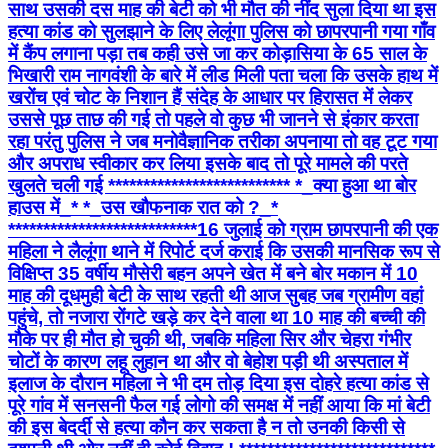
साथ उसकी दस माह की बेटी को भी मौत की नींद सुला दिया था इस
हत्या कांड को सुलझाने के लिए लेलूंगा पुलिस को छापरपानी गया गाँव
में कैंप लगाना पड़ा तब कही उसे जा कर कोड़ासिया के 65 साल के
भिखारी राम नागवंशी के बारे में लीड मिली पता चला कि उसके हाथ में
खरोंच एवं चोट के निशान हैं संदेह के आधार पर हिरासत में लेकर
उससे पूछ ताछ की गई तो पहले वो कुछ भी जानने से इंकार करता
रहा परंतु पुलिस ने जब मनोवैज्ञानिक तरीका अपनाया तो वह टूट गया
और अपराध स्वीकार कर लिया इसके बाद तो पूरे मामले की परते
खुलते चली गई ************************** *_क्या हुआ था बोर
हाउस में_* *_उस खौफनाक रात को ?_*
*************************** ​16 जुलाई को ग्राम छापरपानी की एक
महिला ने लैलूंगा थाने में रिपोर्ट दर्ज कराई कि उसकी मानसिक रूप से
विक्षिप्त 35 वर्षीय मौसेरी बहन अपने खेत में बने बोर मकान में 10
माह की दूधमुही बेटी के साथ रहती थी ​आज सुबह जब ग्रामीण वहां
पहुंचे, तो नजारा रोंगटे खड़े कर देने वाला था 10 माह की बच्ची की
मौके पर ही मौत हो चुकी थी, जबकि महिला सिर और चेहरा गंभीर
चोटों के कारण लहू लुहान था और वो बेहोश पड़ी थी अस्पताल में
इलाज के दौरान महिला ने भी दम तोड़ दिया इस दोहरे हत्या कांड से
पूरे गांव में सनसनी फैल गई लोगो की समक्ष में नहीं आया कि मां बेटी
की इस बेदर्दी से हत्या कौन कर सकता है न तो उनकी किसी से