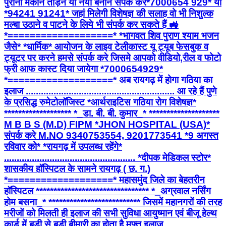
पुराना मकान तोड़ने या नया बनाने संपर्क करें*7000654 929* या
*94241 91241* जहां मिलेगी विशेषज्ञ की सलाह वो भी निशुल्क
मल्बा उठाने व पाटने के लिये भी संपर्क कर सकते हैं 🚜
*===================* *भागवत शिव पुराण श्याम भजन
जैसे* *धार्मिक* आयोजन के लाइव टेलीकास्ट यू ट्यूब फेसबुक व
ट्यूटर पर करने हमसे संपर्क करे जिसमे आपको वीडियो,रील व फोटो
फ्री आफ कास्ट दिया जायेगा *7000654929*
*===================* अब रायगढ़ में होगा गठिया का
इलाज ........................................................... आ रहे हैं पुणे
के प्रसिद्ध रुमेटोलॉजिस्ट *आर्थराइटिस गठिया रोग विशेषज्ञ*
******************* *_डा. बी. बी. कुमार_* ********************
M B B S (M.D) FIPM *JHON HOSPITAL (USA)*
संपर्क करे M.NO 9340753554, 9201773541 *9 अगस्त
रविवार को* *रायगढ़ में उपलब्ध रहेंगे*
.................................................... *दीपक मेडिकल स्टोर*
शासकीय हॉस्पिटल के सामने रायगढ़ ( छ. ग.)
*===================* महासमुंद जिले का बेहतरीन
हॉस्पिटल ******************************** *_अग्रवाल नर्सिंग
होम बसना_* ************************** जिसमें महानगरों की तरह
मरीजों को मिलती ही इलाज की सभी सुविधा आयुष्मान एवं बीजू हेल्थ
कार्ड में बड़ी से बड़ी बीमारी का होता है मुफ्त इलाज