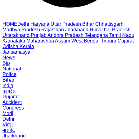
HOME
Delhi
Haryana
Uttar Pradesh
Bihar
Chhattisgarh
Madhya Pradesh
Rajasthan
Jharkhand
Himachal Pradesh
Uttarakhand
Punjab
Andhra Pradesh
Telangana
Tamil Nadu
Karnataka
Maharashtra
Assam
West Bengal
Tripura
Gujarat
Odisha
Kerala
Jansamasya
News
Bjp
National
Police
Bihar
India
कांग्रेस
Gujarat
Accident
Congress
Modi
Delhi
Viral
मारपीट
Jharkhand