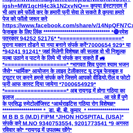
igsh=MW1qcHI4c3k1N2xvNQ== कृपया इंस्टाग्राम में
भी आप हमे फॉलो कर के हमारी फ्री सेवा ले सकते है कृपया हमारे
पेज को फॉलो जरूर करे
https://www.facebook.com/share/v/14NpQFN7C
फेसबुक के लिए लिंक ******************************** *🔴रमेश
पत्रकार 94252 52176* *===================*
पुराना मकान तोड़ने या नया बनाने संपर्क करें*7000654 929* या
*94241 91241* जहां मिलेगी विशेषज्ञ की सलाह वो भी निशुल्क
मल्बा उठाने व पाटने के लिये भी संपर्क कर सकते हैं 🚜
*===================* *भागवत शिव पुराण श्याम भजन
जैसे* *धार्मिक* आयोजन के लाइव टेलीकास्ट यू ट्यूब फेसबुक व
ट्यूटर पर करने हमसे संपर्क करे जिसमे आपको वीडियो,रील व फोटो
फ्री आफ कास्ट दिया जायेगा *7000654929*
*===================* अब रायगढ़ में होगा गठिया का
इलाज ........................................................... आ रहे हैं पुणे
के प्रसिद्ध रुमेटोलॉजिस्ट *आर्थराइटिस गठिया रोग विशेषज्ञ*
******************* *_डा. बी. बी. कुमार_* ********************
M B B S (M.D) FIPM *JHON HOSPITAL (USA)*
संपर्क करे M.NO 9340753554, 9201773541 *9 अगस्त
रविवार को* *रायगढ़ में उपलब्ध रहेंगे*