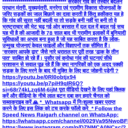
******************************** सरकार गांव की तस्वीर बदलने
प्रधान मंत्री, मुख्यमंत्री, मनरेगा एवं ग्रामीण विकास योजनाओं के
जरिए सड़कों का जाल बिछाने का दावा करती है किंतु हकीकत यह हे
कि गांव की सूरत नहीं बदली या तो सड़के बनी नहीं या बनी तो वे
भ्रष्ट्राचार की भेट चढ़ गई ओर बरसात में दल दल में बदल गई सच
यह भी है की आजादी के 78 साल बाद भी ग्रामीण इलाकों में बुनियादी
सुविधाओं का अभाव बना हुआ है जो यह साबित करता है कि लोक-
उन्मुख योजनाएं केवल फाइलों और विज्ञापनों तक सीमित हैं।
'सरकार आपके द्वार' जैसे नारे धरातल पर पूरी तरह 'ढाक के तीन
पात' साबित हो रहे हैं। पुसौर एवं क्रोधा गांव की घटनाएं सीधे
प्रशासन से सवाल पूछ रहे हैं कि क्या नागरिकों को एक अदद पक्की
सड़क के लिए मरने के बाद भी मुक्ति के लिए बाट जोहनी पड़ेगी ?
https://youtu.be/0Rl0obtjx94
https://youtu.be/p7piH9qIR6Q?
si=68r74kLzq6M-6ijM पूरा वीडियो देखने के लिए यहां क्लिक
करें और वीडियो के नीचे लाल बटन दबा कर हमारे चैनल को
सब्सक्राइब करें 🙏 *_Whatsapp में निःशुल्क खबर प्राप्त
करने के लिए इस लिंक को टच करके फॉलो करे_* Follow the
Speed News Raigarh channel on WhatsApp:
https://whatsapp.com/channel/0029Va95Nwo
https://www.instagram.com/p/DZNMCA0NCsc/?