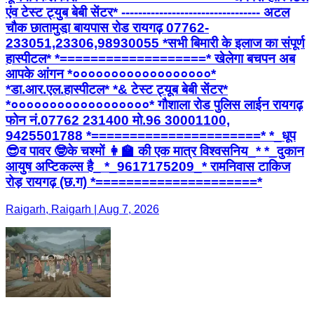
एंव टेस्ट ट्युब बेबी सेंटर* --------------------------------- अटल
चौक छातामुडा़ बायपास रोड रायगढ़ 07762-
233051,23306,98930055 *सभी बिमारी के इलाज का संपूर्ण
हास्पीटल* *===================* खेलेगा बचपन अब
आपके आंगन *००००००००००००००००००*
*डा.आर.एल.हास्पीटल* *& टेस्ट ट्यूब बेबी सेंटर*
*००००००००००००००००००* गौशाला रोड पुलिस लाईन रायगढ़
फोन नं.07762 231400 मो.96 30001100,
9425501788 *======================* *_धूप
😎व पावर 🤓के चश्मों 👩‍🏫 की एक मात्र विश्वसनिय_* *_दुकान
आयुष अप्टिकल्स है_ *_9617175209_* रामनिवास टाकिज
रोड़ रायगढ़ (छ.ग) *=====================*
Raigarh, Raigarh | Aug 7, 2026