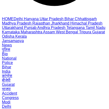
HOME
Delhi
Haryana
Uttar Pradesh
Bihar
Chhattisgarh
Madhya Pradesh
Rajasthan
Jharkhand
Himachal Pradesh
Uttarakhand
Punjab
Andhra Pradesh
Telangana
Tamil Nadu
Karnataka
Maharashtra
Assam
West Bengal
Tripura
Gujarat
Odisha
Kerala
Jansamasya
News
पुलिस
Bjp
National
Police
Bihar
India
कांग्रेस
बीजेपी
Gujarat
भाजपा
Accident
Congress
Modi
Delhi