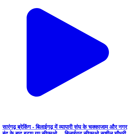
सारंगढ़ ब्रेकिंग - बिलाईगढ़ में व्यापारी संघ के चक्काजाम और नगर
बंद के बाद हटाए गए सीएमओ,,,, बिलाईगढ़ सीएमओ सुशील चौधरी