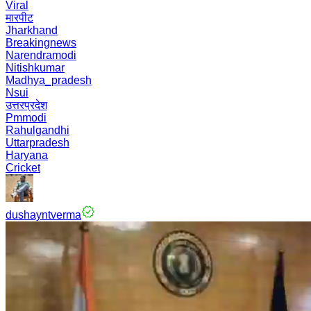
Viral
मारपीट
Jharkhand
Breakingnews
Narendramodi
Nitishkumar
Madhya_pradesh
Nsui
उत्तरप्रदेश
Pmmodi
Rahulgandhi
Uttarpradesh
Haryana
Cricket
dushayntverma