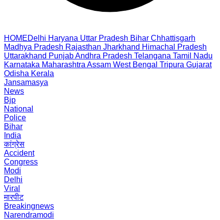
HOME
Delhi
Haryana
Uttar Pradesh
Bihar
Chhattisgarh
Madhya Pradesh
Rajasthan
Jharkhand
Himachal Pradesh
Uttarakhand
Punjab
Andhra Pradesh
Telangana
Tamil Nadu
Karnataka
Maharashtra
Assam
West Bengal
Tripura
Gujarat
Odisha
Kerala
Jansamasya
News
Bjp
National
Police
Bihar
India
कांग्रेस
Accident
Congress
Modi
Delhi
Viral
मारपीट
Breakingnews
Narendramodi