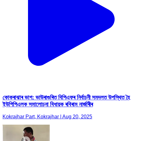
কোকৰাঝাৰ ভাগ: ভাউৰাগুৰিত বিপিএফৰ নিৰ্বাচনী সমদলত উপস্থিত হৈ
ইউপিপিএলক সমালোচনা বিধায়ক ৰবিৰাম নাৰ্জাৰীৰ
Kokrajhar Part, Kokrajhar | Aug 20, 2025