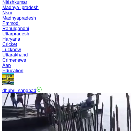
Nitishkumar
Madhya_pradesh
Nsui
Madhyapradesh
Pmmodi
Rahulgandhi
Uttarpradesh
Haryana
Cricket
Lucknow
Uttarakhand
Crimenews
Aap
Education
dhubri_sangbad