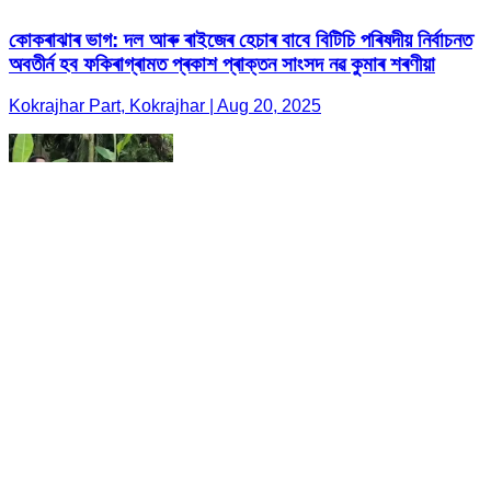
কোকৰাঝাৰ ভাগ: দল আৰু ৰাইজেৰ হেচাৰ বাবে বিটিচি পৰিষদীয় নিৰ্বাচনত
অবতীৰ্ন হব ফকিৰাগ্ৰামত প্ৰকাশ প্ৰাক্তন সাংসদ নৱ কুমাৰ শৰণীয়া
Kokrajhar Part, Kokrajhar | Aug 20, 2025