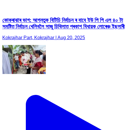
কোকৰাঝাৰ ভাগ: আগন্তুক বিটিচি নিৰ্বাচন ৰ বাবে ইউ পি পি এল ৪০ টা
সমষ্টিত নিৰ্বাচন খেলিবলৈ সাজু চিথিলাত প্ৰকাশ বিধায়ক লোৰেঞ্চ ইছলাৰী
Kokrajhar Part, Kokrajhar | Aug 20, 2025