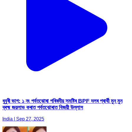
ধুবুৰী ভাগ: ১ নং পৰ্বতঝোৰা পৰিষদীয় সমষ্টিৰ BPF দলৰ প্ৰাৰ্থী মুন মুন
ব্ৰহ্ম জয়লাভ কৰাত পৰ্বতঝোৰাত বিজয়ী উল্লাস
India | Sep 27, 2025