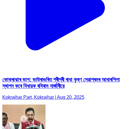
কোকৰাঝাৰ ভাগ: ভাউৰাগুৰিত শ্ৰীশ্ৰী ৰাধা কৃষ্ণ সেৱাশ্ৰমৰ আধাৰশিলা
স্থাপন কৰে বিধায়ক ৰবিৰাম নাৰ্জাৰীয়ে
Kokrajhar Part, Kokrajhar | Aug 20, 2025