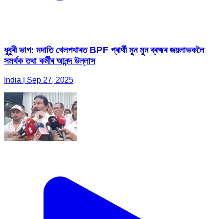
ধুবুৰী ভাগ: মদাতি খেলপথাৰত BPF প্ৰাৰ্থী মুন মুন ব্ৰহ্মৰ জয়লাভকলৈ
সমৰ্থক তথা কৰ্মীৰ আনন্দ উল্লাস
India | Sep 27, 2025