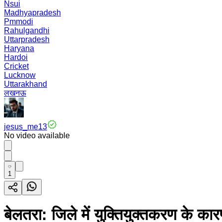
Nsui
Madhyapradesh
Pmmodi
Rahulgandhi
Uttarpradesh
Haryana
Hardoi
Cricket
Lucknow
Uttarakhand
लखनऊ
jesus_me13
No video available
1
बेलतरा: जिले में युक्तियुक्तकरण के कारण