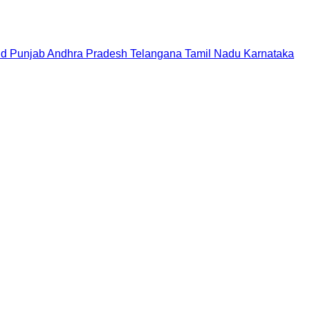
nd
Punjab
Andhra Pradesh
Telangana
Tamil Nadu
Karnataka