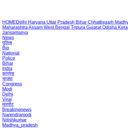
HOME
Delhi
Haryana
Uttar Pradesh
Bihar
Chhattisgarh
Madhy
Maharashtra
Assam
West Bengal
Tripura
Gujarat
Odisha
Kera
Jansamasya
News
पुलिस
Bjp
National
Police
Bihar
India
कांग्रेस
भाजपा
Congress
Modi
Delhi
Viral
मारपीट
Breakingnews
Narendramodi
Nitishkumar
Madhya_pradesh