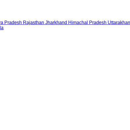
a Pradesh
Rajasthan
Jharkhand
Himachal Pradesh
Uttarakha
la