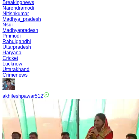
Breakingnews
Narendramodi
Nitishkumar
Madhya_pradesh
Nsui
Madhyapradesh
Pmmodi
Rahulgandhi
Uttarpradesh
Haryana
Cricket
Lucknow
Uttarakhand
Crimenews
akhileshpawar512