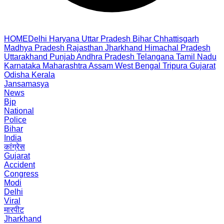
HOME
Delhi
Haryana
Uttar Pradesh
Bihar
Chhattisgarh
Madhya Pradesh
Rajasthan
Jharkhand
Himachal Pradesh
Uttarakhand
Punjab
Andhra Pradesh
Telangana
Tamil Nadu
Karnataka
Maharashtra
Assam
West Bengal
Tripura
Gujarat
Odisha
Kerala
Jansamasya
News
Bjp
National
Police
Bihar
India
कांग्रेस
Gujarat
Accident
Congress
Modi
Delhi
Viral
मारपीट
Jharkhand