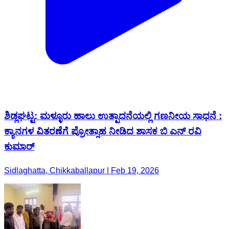
ಶಿಡ್ಲಘಟ್ಟ: ಮಳ್ಳೂರು ಹಾಲು ಉತ್ಪಾದನೆಯಲ್ಲಿ ಗಣನೀಯ ಸಾಧನೆ :
ಕ್ಯಾನಗಳ ವಿತರಣೆಗೆ ಪ್ರೋತ್ಸಾಹ ನೀಡಿದ ಶಾಸಕ ಬಿ ಎನ್ ರವಿ
ಕುಮಾರ್
Sidlaghatta, Chikkaballapur | Feb 19, 2026