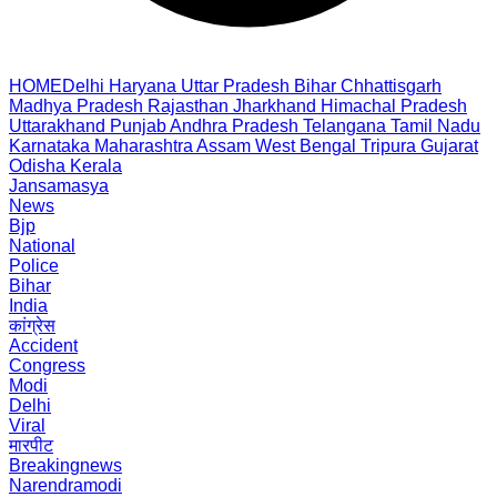
HOME
Delhi
Haryana
Uttar Pradesh
Bihar
Chhattisgarh
Madhya Pradesh
Rajasthan
Jharkhand
Himachal Pradesh
Uttarakhand
Punjab
Andhra Pradesh
Telangana
Tamil Nadu
Karnataka
Maharashtra
Assam
West Bengal
Tripura
Gujarat
Odisha
Kerala
Jansamasya
News
Bjp
National
Police
Bihar
India
कांग्रेस
Accident
Congress
Modi
Delhi
Viral
मारपीट
Breakingnews
Narendramodi