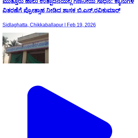
ಮುತ್ತೂರು ಹಾಲು ಉತ್ಪಾದನೆಯಲ್ಲಿ ಗಣನೀಯ ಸಾಧನೆ: ಕ್ಯಾನುಗಳ
ವಿತರಣೆಗೆ ಪ್ರೋತ್ಸಾಹ ನೀಡಿದ ಶಾಸಕ ಬಿ.ಎನ್.ರವಿಕುಮಾರ್
Sidlaghatta, Chikkaballapur | Feb 19, 2026