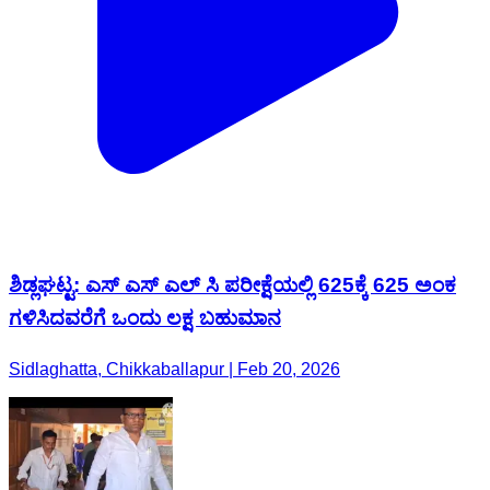
ಶಿಡ್ಲಘಟ್ಟ: ಎಸ್ ಎಸ್ ಎಲ್ ಸಿ ಪರೀಕ್ಷೆಯಲ್ಲಿ 625ಕ್ಕೆ 625 ಅಂಕ
ಗಳಿಸಿದವರೆಗೆ ಒಂದು ಲಕ್ಷ ಬಹುಮಾನ
Sidlaghatta, Chikkaballapur | Feb 20, 2026