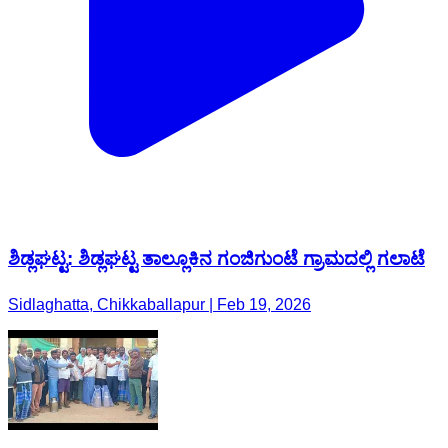
ಶಿಡ್ಲಘಟ್ಟ: ಶಿಡ್ಲಘಟ್ಟ ತಾಲ್ಲೂಕಿನ ಗಂಜಿಗುಂಟೆ ಗ್ರಾಮದಲ್ಲಿ ಗಲಾಟೆ
Sidlaghatta, Chikkaballapur | Feb 19, 2026