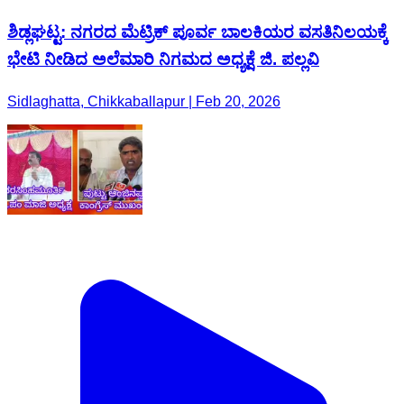
ಶಿಡ್ಲಘಟ್ಟ: ನಗರದ ಮೆಟ್ರಿಕ್ ಪೂರ್ವ ಬಾಲಕಿಯರ ವಸತಿನಿಲಯಕ್ಕೆ
ಭೇಟಿ ನೀಡಿದ ಅಲೆಮಾರಿ ನಿಗಮದ ಅಧ್ಯಕ್ಷೆ ಜಿ. ಪಲ್ಲವಿ
Sidlaghatta, Chikkaballapur | Feb 20, 2026