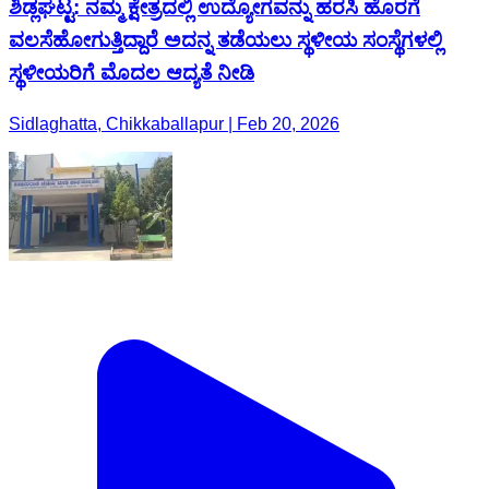
ಶಿಡ್ಲಘಟ್ಟ: ನಮ್ಮ ಕ್ಷೇತ್ರದಲ್ಲಿ ಉದ್ಯೋಗವನ್ನು ಹರಸಿ ಹೊರಗೆ
ವಲಸೆಹೋಗುತ್ತಿದ್ದಾರೆ ಅದನ್ನ ತಡೆಯಲು ಸ್ಥಳೀಯ ಸಂಸ್ಥೆಗಳಲ್ಲಿ
ಸ್ಥಳೀಯರಿಗೆ ಮೊದಲ ಆದ್ಯತೆ ನೀಡಿ
Sidlaghatta, Chikkaballapur | Feb 20, 2026