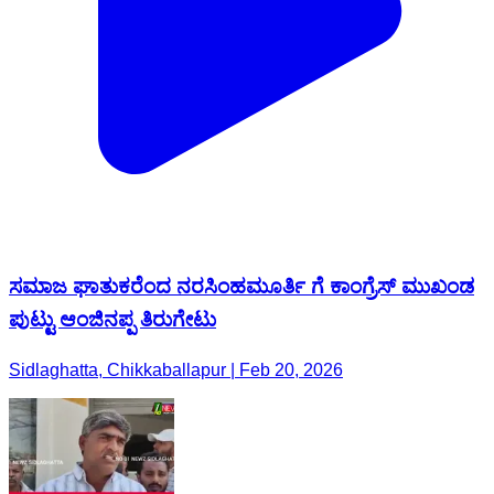
ಸಮಾಜ ಘಾತುಕರೆಂದ ನರಸಿಂಹಮೂರ್ತಿ ಗೆ ಕಾಂಗ್ರೆಸ್ ಮುಖಂಡ
ಪುಟ್ಟು ಆಂಜಿನಪ್ಪ ತಿರುಗೇಟು
Sidlaghatta, Chikkaballapur | Feb 20, 2026