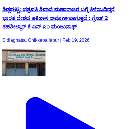
ಶಿಡ್ಲಘಟ್ಟ: ಛತ್ರಪತಿ ಶಿವಾಜಿ ಮಹಾರಾಜರ ಬಗ್ಗೆ ತಿಳಿಯದಿದ್ದರೆ
ಭಾರತ ದೇಶದ ಇತಿಹಾಸ ಅಪೂರ್ಣವಾಗುತ್ತದೆ : ಗ್ರೇಡ್ 2
ತಹಶೀಲ್ದಾರ್ ಕೆ ಎನ್ ಎಂ ಮಂಜುನಾಥ್
Sidlaghatta, Chikkaballapur | Feb 19, 2026