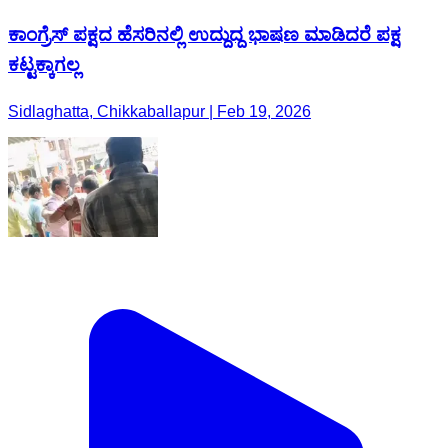
ಕಾಂಗ್ರೆಸ್ ಪಕ್ಷದ ಹೆಸರಿನಲ್ಲಿ ಉದ್ದುದ್ದ ಭಾಷಣ ಮಾಡಿದರೆ ಪಕ್ಷ
ಕಟ್ಟಕ್ಕಾಗಲ್ಲ
Sidlaghatta, Chikkaballapur | Feb 19, 2026