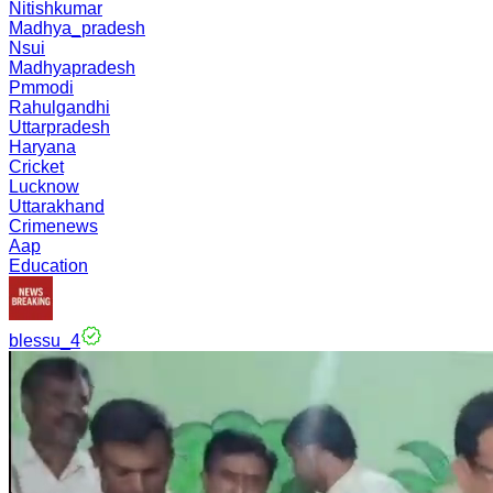
Nitishkumar
Madhya_pradesh
Nsui
Madhyapradesh
Pmmodi
Rahulgandhi
Uttarpradesh
Haryana
Cricket
Lucknow
Uttarakhand
Crimenews
Aap
Education
blessu_4