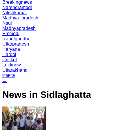
Breakingnews
Narendramodi
Nitishkumar
Madhya_pradesh
Nsui
Madhyapradesh
Pmmodi
Rahulgandhi
Uttarpradesh
Haryana
Hardoi
Cricket
Lucknow
Uttarakhand
लखनऊ
←
News in Sidlaghatta