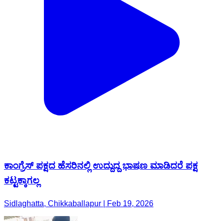
ಕಾಂಗ್ರೆಸ್ ಪಕ್ಷದ ಹೆಸರಿನಲ್ಲಿ ಉದ್ದುದ್ದ ಭಾಷಣ ಮಾಡಿದರೆ ಪಕ್ಷ
ಕಟ್ಟಕ್ಕಾಗಲ್ಲ
Sidlaghatta, Chikkaballapur | Feb 19, 2026