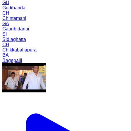
GU
Gudibanda
CH
Chintamani
GA
Gauribidanur
SI
Sidlaghatta
CH
Chikkaballapura
BA
Bagepalli