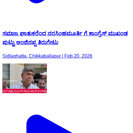
ಸಮಾಜ ಘಾತುಕರೆಂದ ನರಸಿಂಹಮೂರ್ತಿ ಗೆ ಕಾಂಗ್ರೆಸ್ ಮುಖಂಡ
ಪುಟ್ಟು ಆಂಜಿನಪ್ಪ ತಿರುಗೇಟು
Sidlaghatta, Chikkaballapur | Feb 20, 2026