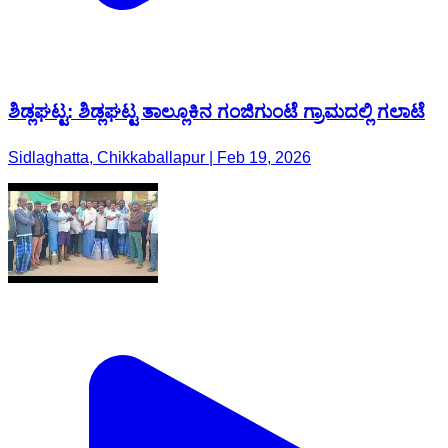
ಶಿಡ್ಲಘಟ್ಟ: ಶಿಡ್ಲಘಟ್ಟ ತಾಲ್ಲೂಕಿನ ಗಂಜಿಗುಂಟೆ ಗ್ರಾಮದಲ್ಲಿ ಗಲಾಟೆ
Sidlaghatta, Chikkaballapur | Feb 19, 2026