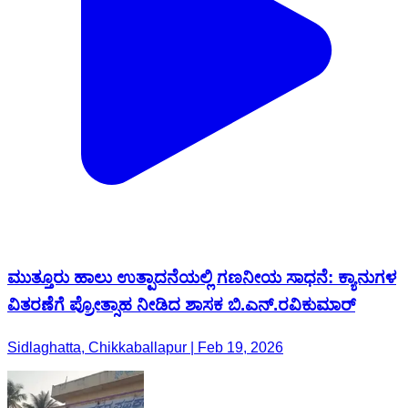
ಮುತ್ತೂರು ಹಾಲು ಉತ್ಪಾದನೆಯಲ್ಲಿ ಗಣನೀಯ ಸಾಧನೆ: ಕ್ಯಾನುಗಳ
ವಿತರಣೆಗೆ ಪ್ರೋತ್ಸಾಹ ನೀಡಿದ ಶಾಸಕ ಬಿ.ಎನ್.ರವಿಕುಮಾರ್
Sidlaghatta, Chikkaballapur | Feb 19, 2026