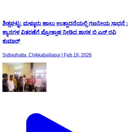
ಶಿಡ್ಲಘಟ್ಟ: ಮಳ್ಳೂರು ಹಾಲು ಉತ್ಪಾದನೆಯಲ್ಲಿ ಗಣನೀಯ ಸಾಧನೆ :
ಕ್ಯಾನಗಳ ವಿತರಣೆಗೆ ಪ್ರೋತ್ಸಾಹ ನೀಡಿದ ಶಾಸಕ ಬಿ ಎನ್ ರವಿ
ಕುಮಾರ್
Sidlaghatta, Chikkaballapur | Feb 19, 2026