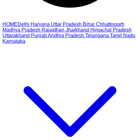
HOME
Delhi
Haryana
Uttar Pradesh
Bihar
Chhattisgarh
Madhya Pradesh
Rajasthan
Jharkhand
Himachal Pradesh
Uttarakhand
Punjab
Andhra Pradesh
Telangana
Tamil Nadu
Karnataka