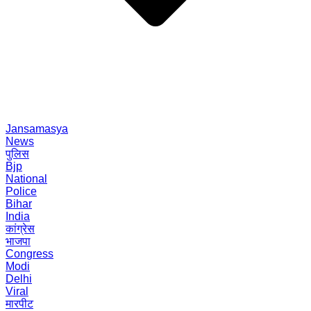
Jansamasya
News
पुलिस
Bjp
National
Police
Bihar
India
कांग्रेस
भाजपा
Congress
Modi
Delhi
Viral
मारपीट