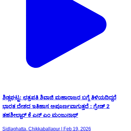
ಶಿಡ್ಲಘಟ್ಟ: ಛತ್ರಪತಿ ಶಿವಾಜಿ ಮಹಾರಾಜರ ಬಗ್ಗೆ ತಿಳಿಯದಿದ್ದರೆ
ಭಾರತ ದೇಶದ ಇತಿಹಾಸ ಅಪೂರ್ಣವಾಗುತ್ತದೆ : ಗ್ರೇಡ್ 2
ತಹಶೀಲ್ದಾರ್ ಕೆ ಎನ್ ಎಂ ಮಂಜುನಾಥ್
Sidlaghatta, Chikkaballapur | Feb 19, 2026