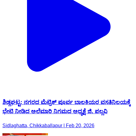
ಶಿಡ್ಲಘಟ್ಟ: ನಗರದ ಮೆಟ್ರಿಕ್ ಪೂರ್ವ ಬಾಲಕಿಯರ ವಸತಿನಿಲಯಕ್ಕೆ
ಭೇಟಿ ನೀಡಿದ ಅಲೆಮಾರಿ ನಿಗಮದ ಅಧ್ಯಕ್ಷೆ ಜಿ. ಪಲ್ಲವಿ
Sidlaghatta, Chikkaballapur | Feb 20, 2026