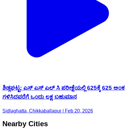
ಶಿಡ್ಲಘಟ್ಟ: ಎಸ್ ಎಸ್ ಎಲ್ ಸಿ ಪರೀಕ್ಷೆಯಲ್ಲಿ 625ಕ್ಕೆ 625 ಅಂಕ
ಗಳಿಸಿದವರೆಗೆ ಒಂದು ಲಕ್ಷ ಬಹುಮಾನ
Sidlaghatta, Chikkaballapur | Feb 20, 2026
Nearby Cities