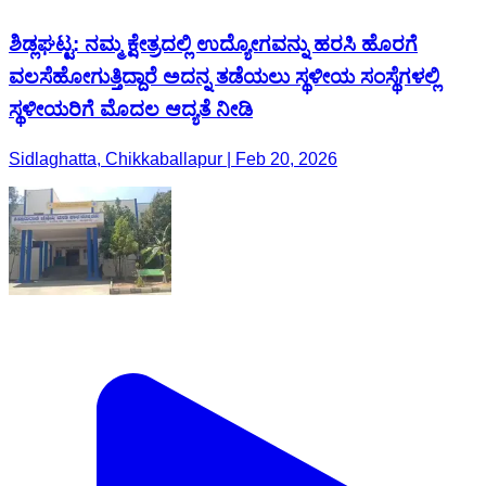
ಶಿಡ್ಲಘಟ್ಟ: ನಮ್ಮ ಕ್ಷೇತ್ರದಲ್ಲಿ ಉದ್ಯೋಗವನ್ನು ಹರಸಿ ಹೊರಗೆ
ವಲಸೆಹೋಗುತ್ತಿದ್ದಾರೆ ಅದನ್ನ ತಡೆಯಲು ಸ್ಥಳೀಯ ಸಂಸ್ಥೆಗಳಲ್ಲಿ
ಸ್ಥಳೀಯರಿಗೆ ಮೊದಲ ಆದ್ಯತೆ ನೀಡಿ
Sidlaghatta, Chikkaballapur | Feb 20, 2026