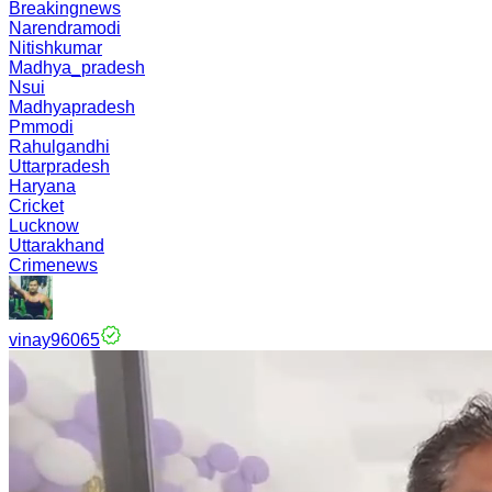
Breakingnews
Narendramodi
Nitishkumar
Madhya_pradesh
Nsui
Madhyapradesh
Pmmodi
Rahulgandhi
Uttarpradesh
Haryana
Cricket
Lucknow
Uttarakhand
Crimenews
vinay96065