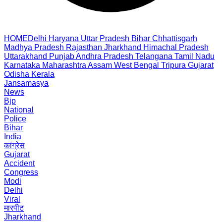
HOME
Delhi
Haryana
Uttar Pradesh
Bihar
Chhattisgarh
Madhya Pradesh
Rajasthan
Jharkhand
Himachal Pradesh
Uttarakhand
Punjab
Andhra Pradesh
Telangana
Tamil Nadu
Karnataka
Maharashtra
Assam
West Bengal
Tripura
Gujarat
Odisha
Kerala
Jansamasya
News
Bjp
National
Police
Bihar
India
कांग्रेस
Gujarat
Accident
Congress
Modi
Delhi
Viral
मारपीट
Jharkhand