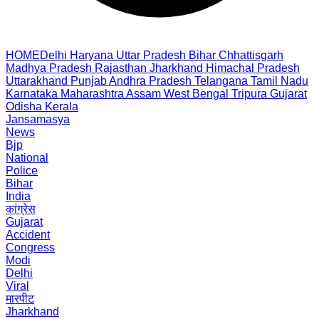
HOME
Delhi
Haryana
Uttar Pradesh
Bihar
Chhattisgarh
Madhya Pradesh
Rajasthan
Jharkhand
Himachal Pradesh
Uttarakhand
Punjab
Andhra Pradesh
Telangana
Tamil Nadu
Karnataka
Maharashtra
Assam
West Bengal
Tripura
Gujarat
Odisha
Kerala
Jansamasya
News
Bjp
National
Police
Bihar
India
कांग्रेस
Gujarat
Accident
Congress
Modi
Delhi
Viral
मारपीट
Jharkhand