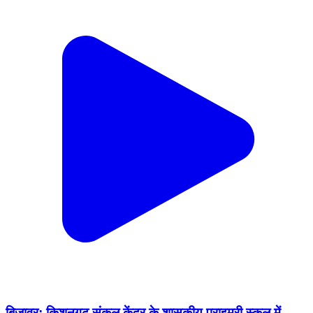
बिजावर: किशनगढ़ संकुल केंद्र के शासकीय प्राइमरी स्कूल में