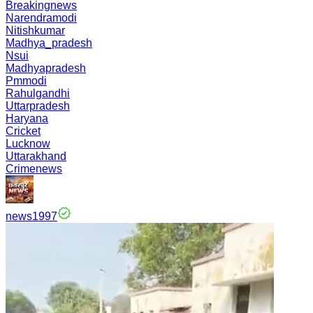
Breakingnews
Narendramodi
Nitishkumar
Madhya_pradesh
Nsui
Madhyapradesh
Pmmodi
Rahulgandhi
Uttarpradesh
Haryana
Cricket
Lucknow
Uttarakhand
Crimenews
news1997