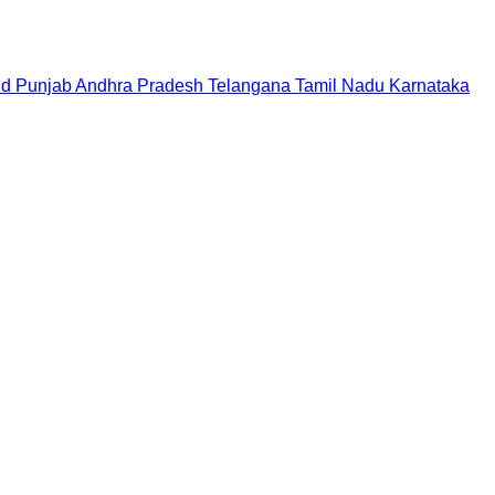
nd
Punjab
Andhra Pradesh
Telangana
Tamil Nadu
Karnataka