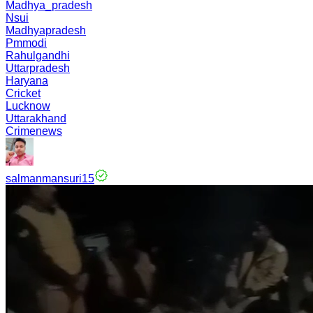
Madhya_pradesh
Nsui
Madhyapradesh
Pmmodi
Rahulgandhi
Uttarpradesh
Haryana
Cricket
Lucknow
Uttarakhand
Crimenews
salmanmansuri15