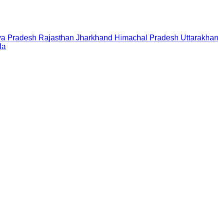
a Pradesh
Rajasthan
Jharkhand
Himachal Pradesh
Uttarakha
la