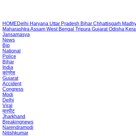
HOME
Delhi
Haryana
Uttar Pradesh
Bihar
Chhattisgarh
Madhy
Maharashtra
Assam
West Bengal
Tripura
Gujarat
Odisha
Kera
Jansamasya
News
Bjp
National
Police
Bihar
India
कांग्रेस
Gujarat
Accident
Congress
Modi
Delhi
Viral
मारपीट
Jharkhand
Breakingnews
Narendramodi
Nitishkumar