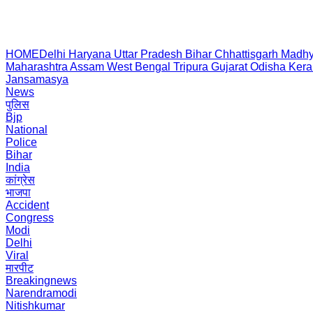
HOME
Delhi
Haryana
Uttar Pradesh
Bihar
Chhattisgarh
Madhy
Maharashtra
Assam
West Bengal
Tripura
Gujarat
Odisha
Kera
Jansamasya
News
पुलिस
Bjp
National
Police
Bihar
India
कांग्रेस
भाजपा
Accident
Congress
Modi
Delhi
Viral
मारपीट
Breakingnews
Narendramodi
Nitishkumar