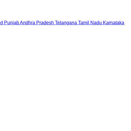
nd
Punjab
Andhra Pradesh
Telangana
Tamil Nadu
Karnataka