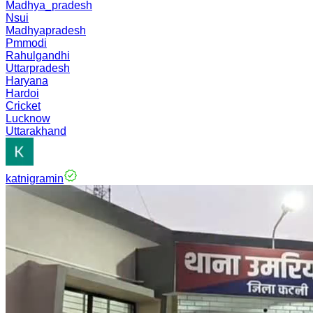
Madhya_pradesh
Nsui
Madhyapradesh
Pmmodi
Rahulgandhi
Uttarpradesh
Haryana
Hardoi
Cricket
Lucknow
Uttarakhand
katnigramin