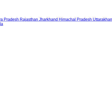
a Pradesh
Rajasthan
Jharkhand
Himachal Pradesh
Uttarakha
la