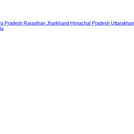
a Pradesh
Rajasthan
Jharkhand
Himachal Pradesh
Uttarakha
la