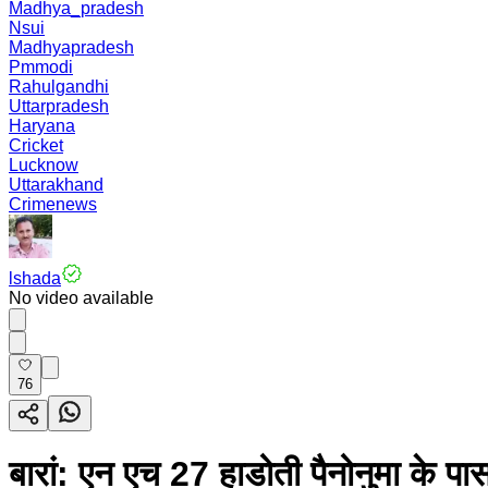
Madhya_pradesh
Nsui
Madhyapradesh
Pmmodi
Rahulgandhi
Uttarpradesh
Haryana
Cricket
Lucknow
Uttarakhand
Crimenews
lshada
No video available
76
बारां: एन एच 27 हाडोती पैनोनुमा के प