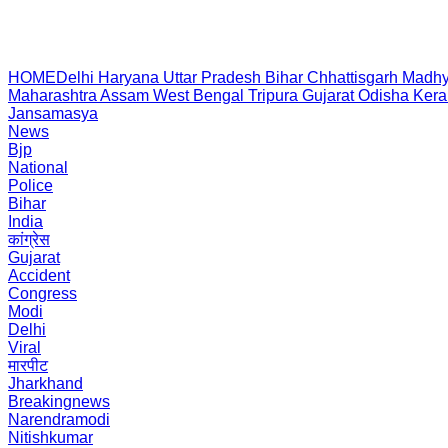
HOME
Delhi
Haryana
Uttar Pradesh
Bihar
Chhattisgarh
Madhy
Maharashtra
Assam
West Bengal
Tripura
Gujarat
Odisha
Kera
Jansamasya
News
Bjp
National
Police
Bihar
India
कांग्रेस
Gujarat
Accident
Congress
Modi
Delhi
Viral
मारपीट
Jharkhand
Breakingnews
Narendramodi
Nitishkumar