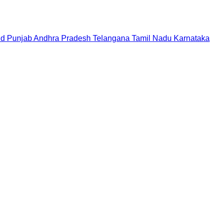
nd
Punjab
Andhra Pradesh
Telangana
Tamil Nadu
Karnataka