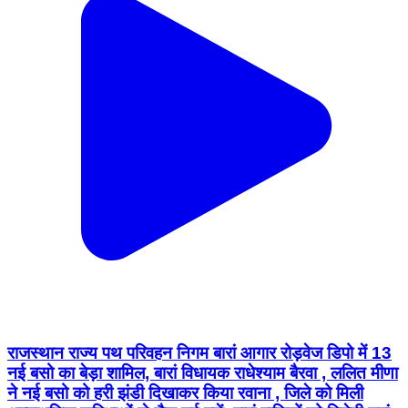
राजस्थान राज्य पथ परिवहन निगम बारां आगार रोड़वेज डिपो में 13
नई बसो का बेड़ा शामिल, बारां विधायक राधेश्याम बैरवा , ललित मीणा
ने नई बसो को हरी झंडी दिखाकर किया रवाना , जिले को मिली
अत्याधुनिक सुविधाओं से लैस नई बसें, बारां वासियों को मिलेगी यहां
से सुलभ यात्रा, योगेन्द्र चौधरी बारां आगार चीफ मैनेजर ने बताया
पल-पल की मोनेटरींग होगी बसों की, जिले के कई मार्गो पर दौड़ेंगी यह
बसें। #dcdmbaran #baranroadways #barandipo
#baran #breakingnews #vairalpost #lalitmeena
#radhyashyambairwa #baranmla