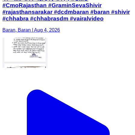
#CmoRajasthan #GraminSevaShivir
#rajasthansarakar #dcdmbaran #baran #shivir
#chhabra #chhabrasdm #vairalvideo
Baran, Baran | Aug 4, 2026