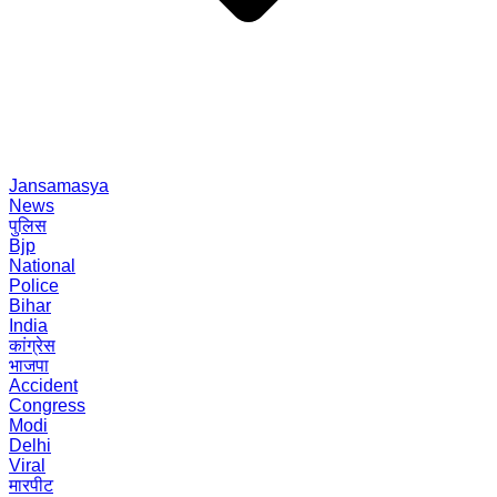
Jansamasya
News
पुलिस
Bjp
National
Police
Bihar
India
कांग्रेस
भाजपा
Accident
Congress
Modi
Delhi
Viral
मारपीट