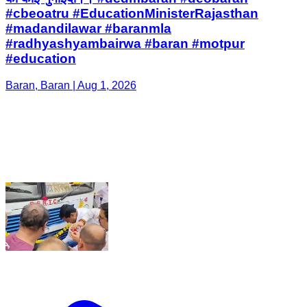
#cbeoatru #EducationMinisterRajasthan
#madandilawar #baranmla
#radhyashyambairwa #baran #motpur
#education
Baran, Baran | Aug 1, 2026