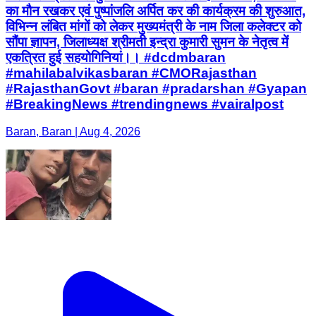
का मौन रखकर एवं पुष्पांजलि अर्पित कर की कार्यक्रम की शुरुआत,
विभिन्न लंबित मांगों को लेकर मुख्यमंत्री के नाम जिला कलेक्टर को
सौंपा ज्ञापन, जिलाध्यक्ष श्रीमती इन्द्रा कुमारी सुमन के नेतृत्व में
एकत्रित हुई सहयोगिनियां।। #dcdmbaran
#mahilabalvikasbaran #CMORajasthan
#RajasthanGovt #baran #pradarshan #Gyapan
#BreakingNews #trendingnews #vairalpost
Baran, Baran | Aug 4, 2026