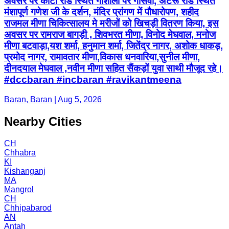
अवसर पर कोटा रोड स्थित गौशाला पर गौसेवा, अटरू रोड स्थित
मंशापूर्ण गणेश जी के दर्शन, मंदिर प्रांगण में पौधारोपण, शहीद
राजमल मीणा चिकित्सालय मे मरीजों को खिचड़ी वितरण किया, इस
अवसर पर रामराज बागड़ी , शिवभरत मीणा, विनोद मेघवाल, मनोज
मीणा बटवाड़ा,यश शर्मा, हनुमान शर्मा, जितेंद्र नागर, अशोक धाकड़,
प्रमोद नागर, रामावतार मीणा,विकास धनवारिया,सुनील मीणा,
दीनदयाल मेघवाल ,नवीन मीणा सहित सैंकड़ों युवा साथी मौजूद रहे।
#dccbaran #incbaran #ravikantmeena
Baran, Baran | Aug 5, 2026
Nearby Cities
CH
Chhabra
KI
Kishanganj
MA
Mangrol
CH
Chhipabarod
AN
Antah