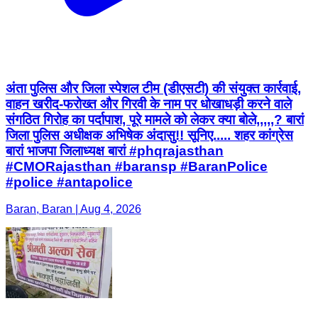
अंता पुलिस और जिला स्पेशल टीम (डीएसटी) की संयुक्त कार्रवाई,
वाहन खरीद-फरोख्त और गिरवी के नाम पर धोखाधड़ी करने वाले
संगठित गिरोह का पर्दापाश, पूरे मामले को लेकर क्या बोले,,,,,? बारां
जिला पुलिस अधीक्षक अभिषेक अंदासु!! सूनिए..... शहर कांग्रेस
बारां भाजपा जिलाध्यक्ष बारां #phqrajasthan
#CMORajasthan #baransp #BaranPolice
#police #antapolice
Baran, Baran | Aug 4, 2026