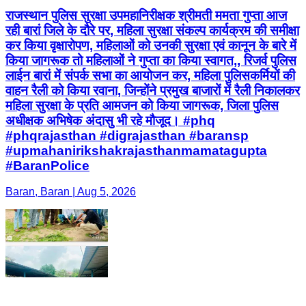
राजस्थान पुलिस सुरक्षा उपमहानिरीक्षक श्रीमती ममता गुप्ता आज
रही बारां जिले के दौरे पर, महिला सुरक्षा संकल्प कार्यक्रम की समीक्षा
कर किया वृक्षारोपण, महिलाओं को उनकी सुरक्षा एवं कानून के बारे में
किया जागरूक तो महिलाओं ने गुप्ता का किया स्वागत,, रिजर्व पुलिस
लाईन बारां में संपर्क सभा का आयोजन कर, महिला पुलिसकर्मियों की
वाहन रैली को किया रवाना, जिन्होंने प्रमुख बाजारों में रैली निकालकर
महिला सुरक्षा के प्रति आमजन को किया जागरूक, जिला पुलिस
अधीक्षक अभिषेक अंदासु भी रहे मौजूद। #phq
#phqrajasthan #digrajasthan #baransp
#upmahanirikshakrajasthanmamatagupta
#BaranPolice
Baran, Baran | Aug 5, 2026