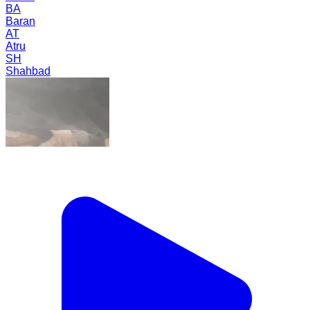
BA
Baran
AT
Atru
SH
Shahbad