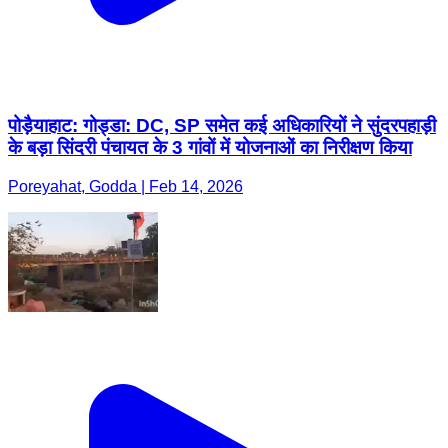
पोड़ैयाहाट: गोड्डा: DC, SP समेत कई अधिकारियों ने सुंदरपहाड़ी
के बड़ा सिंदरी पंचायत के 3 गांवों में योजनाओं का निरीक्षण किया
Poreyahat, Godda | Feb 14, 2026