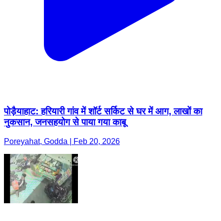
पोड़ैयाहाट: हरियारी गांव में शॉर्ट सर्किट से घर में आग, लाखों का
नुकसान, जनसहयोग से पाया गया काबू
Poreyahat, Godda | Feb 20, 2026