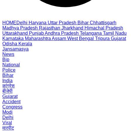
HOME
Delhi
Haryana
Uttar Pradesh
Bihar
Chhattisgarh
Madhya Pradesh
Rajasthan
Jharkhand
Himachal Pradesh
Uttarakhand
Punjab
Andhra Pradesh
Telangana
Tamil Nadu
Karnataka
Maharashtra
Assam
West Bengal
Tripura
Gujarat
Odisha
Kerala
Jansamasya
News
Bjp
National
Police
Bihar
India
कांग्रेस
बीजेपी
Gujarat
Accident
Congress
Modi
Delhi
Viral
मारपीट