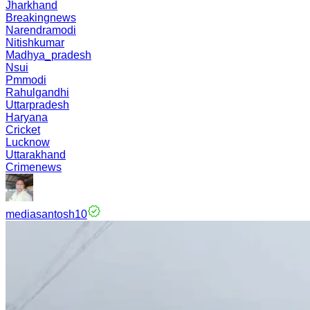
Jharkhand
Breakingnews
Narendramodi
Nitishkumar
Madhya_pradesh
Nsui
Pmmodi
Rahulgandhi
Uttarpradesh
Haryana
Cricket
Lucknow
Uttarakhand
Crimenews
mediasantosh10