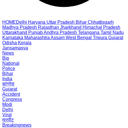
HOME
Delhi
Haryana
Uttar Pradesh
Bihar
Chhattisgarh
Madhya Pradesh
Rajasthan
Jharkhand
Himachal Pradesh
Uttarakhand
Punjab
Andhra Pradesh
Telangana
Tamil Nadu
Karnataka
Maharashtra
Assam
West Bengal
Tripura
Gujarat
Odisha
Kerala
Jansamasya
News
Bjp
National
Police
Bihar
India
कांग्रेस
Gujarat
Accident
Congress
Modi
Delhi
Viral
मारपीट
Breakingnews