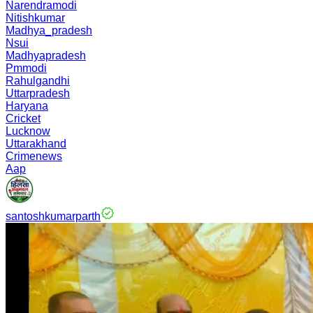
Narendramodi
Nitishkumar
Madhya_pradesh
Nsui
Madhyapradesh
Pmmodi
Rahulgandhi
Uttarpradesh
Haryana
Cricket
Lucknow
Uttarakhand
Crimenews
Aap
santoshkumarparth