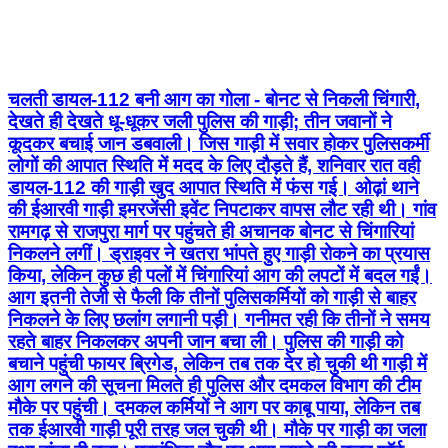
चलती डायल-112 बनी आग का गोला - बोनट से निकली चिंगारी,
देखते ही देखते धू-धूकर जली पुलिस की गाड़ी; तीन जवानों ने
कूदकर बचाई जान डबवाली। जिस गाड़ी में सवार होकर पुलिसकर्मी
लोगों की आपात स्थिति में मदद के लिए दौड़ते हैं, शनिवार रात वही
डायल-112 की गाड़ी खुद आपात स्थिति में फंस गई। ओढ़ां थाने
की ईआरवी गाड़ी इमरजेंसी इवेंट निपटाकर वापस लौट रही थी। गांव
रामगढ़ से राजपुरा मार्ग पर पहुंचते ही अचानक बोनट से चिंगारियां
निकलने लगीं। ड्राइवर ने खतरा भांपते हुए गाड़ी रोकने का प्रयास
किया, लेकिन कुछ ही पलों में चिंगारियां आग की लपटों में बदल गईं।
आग इतनी तेजी से फैली कि तीनों पुलिसकर्मियों को गाड़ी से बाहर
निकलने के लिए छलांग लगानी पड़ी। गनीमत रही कि तीनों ने समय
रहते बाहर निकलकर अपनी जान बचा ली। पुलिस की गाड़ी को
बचाने पहुंची फायर ब्रिगेड, लेकिन तब तक देर हो चुकी थी गाड़ी में
आग लगने की सूचना मिलते ही पुलिस और दमकल विभाग की टीम
मौके पर पहुंची। दमकल कर्मियों ने आग पर काबू पाया, लेकिन तब
तक ईआरवी गाड़ी पूरी तरह जल चुकी थी। मौके पर गाड़ी का जला