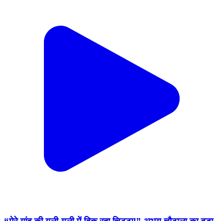
“मेरे गांव की गली-गली में बिक रहा चिट्टा!” अभय चौटाला का बड़ा
बयान, SP डबवाली ने पूछा—‘आपका गांव कौन सा है?’
#AbhayChautala #SPDabwali #Dabwali
#ChittaNasha #DrugFreeHaryana
#HaryanaNews #SirsaNews #INLD
#BreakingNews #BedhadakHaryanaNews