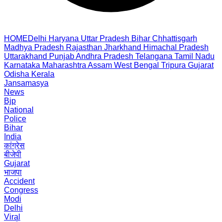
HOME
Delhi
Haryana
Uttar Pradesh
Bihar
Chhattisgarh
Madhya Pradesh
Rajasthan
Jharkhand
Himachal Pradesh
Uttarakhand
Punjab
Andhra Pradesh
Telangana
Tamil Nadu
Karnataka
Maharashtra
Assam
West Bengal
Tripura
Gujarat
Odisha
Kerala
Jansamasya
News
Bjp
National
Police
Bihar
India
कांग्रेस
बीजेपी
Gujarat
भाजपा
Accident
Congress
Modi
Delhi
Viral