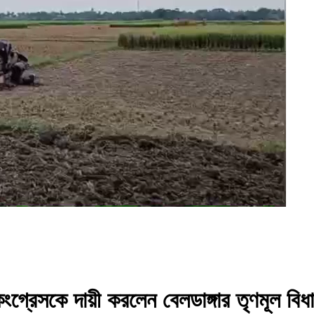
গ্রেসকে দায়ী করলেন বেলডাঙ্গার তৃণমূল বিধায