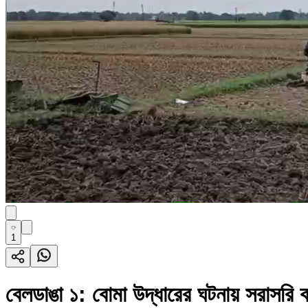
1
বেলডাঙা ১: বোমা উদ্ধারের ঘটনায় সরাসরি কং