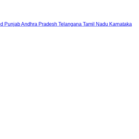
nd
Punjab
Andhra Pradesh
Telangana
Tamil Nadu
Karnataka