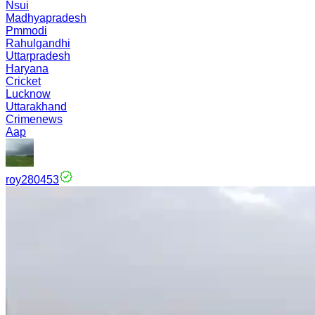
Nsui
Madhyapradesh
Pmmodi
Rahulgandhi
Uttarpradesh
Haryana
Cricket
Lucknow
Uttarakhand
Crimenews
Aap
roy280453