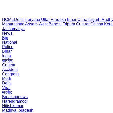
HOME
Delhi
Haryana
Uttar Pradesh
Bihar
Chhattisgarh
Madhy
Maharashtra
Assam
West Bengal
Tripura
Gujarat
Odisha
Kera
Jansamasya
News
Bjp
National
Police
Bihar
India
कांग्रेस
Gujarat
Accident
Congress
Modi
Delhi
Viral
मारपीट
Breakingnews
Narendramodi
Nitishkumar
Madhya_pradesh