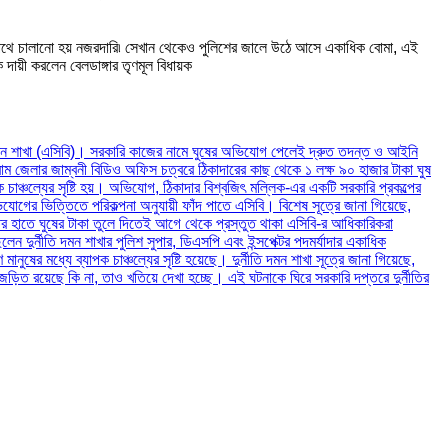
াশ পথে চালানো হয় নজরদারি৷ সেখান থেকেও পুলিশের জালে উঠে আসে একাধিক বোমা, এই
য়ী করলেন বেলডাঙ্গার তৃণমূল বিধায়ক