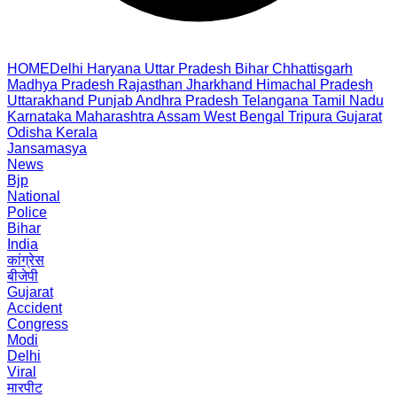
HOME
Delhi
Haryana
Uttar Pradesh
Bihar
Chhattisgarh
Madhya Pradesh
Rajasthan
Jharkhand
Himachal Pradesh
Uttarakhand
Punjab
Andhra Pradesh
Telangana
Tamil Nadu
Karnataka
Maharashtra
Assam
West Bengal
Tripura
Gujarat
Odisha
Kerala
Jansamasya
News
Bjp
National
Police
Bihar
India
कांग्रेस
बीजेपी
Gujarat
Accident
Congress
Modi
Delhi
Viral
मारपीट