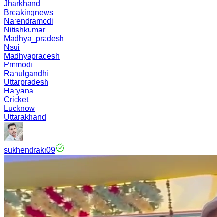
Jharkhand
Breakingnews
Narendramodi
Nitishkumar
Madhya_pradesh
Nsui
Madhyapradesh
Pmmodi
Rahulgandhi
Uttarpradesh
Haryana
Cricket
Lucknow
Uttarakhand
sukhendrakr09