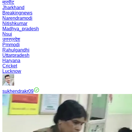
मारपीट
Jharkhand
Breakingnews
Narendramodi
Nitishkumar
Madhya_pradesh
Nsui
उत्तरप्रदेश
Pmmodi
Rahulgandhi
Uttarpradesh
Haryana
Cricket
Lucknow
sukhendrakr09