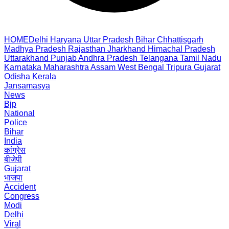
HOME
Delhi
Haryana
Uttar Pradesh
Bihar
Chhattisgarh
Madhya Pradesh
Rajasthan
Jharkhand
Himachal Pradesh
Uttarakhand
Punjab
Andhra Pradesh
Telangana
Tamil Nadu
Karnataka
Maharashtra
Assam
West Bengal
Tripura
Gujarat
Odisha
Kerala
Jansamasya
News
Bjp
National
Police
Bihar
India
कांग्रेस
बीजेपी
Gujarat
भाजपा
Accident
Congress
Modi
Delhi
Viral