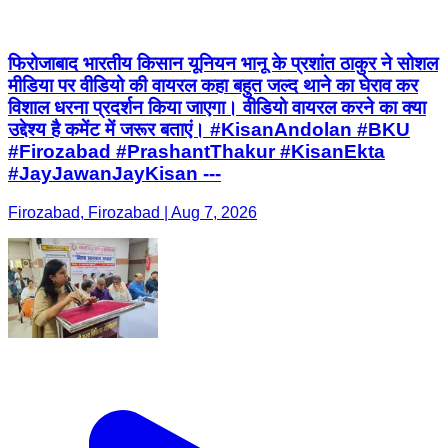
फिरोजाबाद भारतीय किसान यूनियन भानू के प्रशांत ठाकुर ने सोशल
मीडिया पर वीडियो की वायरल कहा बहुत जल्द थाने का घेराव कर
विशाल धरना प्रदर्शन किया जाएगा। वीडियो वायरल करने का क्या
उद्देश्य है कमेंट में जरूर बताएं। #KisanAndolan #BKU
#Firozabad #PrashantThakur #KisanEkta
#JayJawanJayKisan ---
Firozabad, Firozabad | Aug 7, 2026