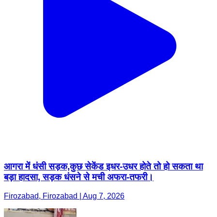
आगरा में धंसी सड़क,कुछ सेकेंड इधर-उधर होते तो हो सकता था
बड़ा हादसा, सड़क धंसने से मची अफरा-तफरी।
Firozabad, Firozabad | Aug 7, 2026