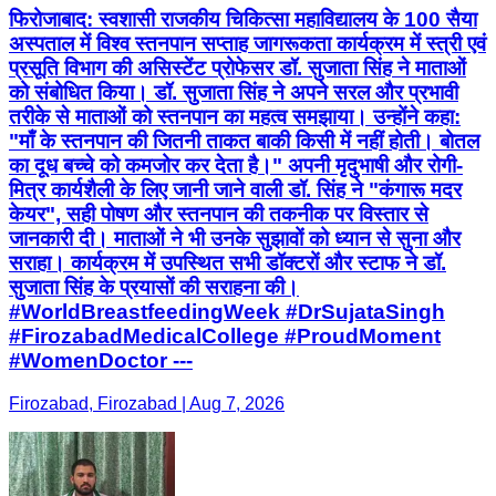
फिरोजाबाद: स्वशासी राजकीय चिकित्सा महाविद्यालय के 100 सैया
अस्पताल में विश्व स्तनपान सप्ताह जागरूकता कार्यक्रम में स्त्री एवं
प्रसूति विभाग की असिस्टेंट प्रोफेसर डॉ. सुजाता सिंह ने माताओं
को संबोधित किया। डॉ. सुजाता सिंह ने अपने सरल और प्रभावी
तरीके से माताओं को स्तनपान का महत्व समझाया। उन्होंने कहा:
"माँ के स्तनपान की जितनी ताकत बाकी किसी में नहीं होती। बोतल
का दूध बच्चे को कमजोर कर देता है।" अपनी मृदुभाषी और रोगी-
मित्र कार्यशैली के लिए जानी जाने वाली डॉ. सिंह ने "कंगारू मदर
केयर", सही पोषण और स्तनपान की तकनीक पर विस्तार से
जानकारी दी। माताओं ने भी उनके सुझावों को ध्यान से सुना और
सराहा। कार्यक्रम में उपस्थित सभी डॉक्टरों और स्टाफ ने डॉ.
सुजाता सिंह के प्रयासों की सराहना की।
#WorldBreastfeedingWeek #DrSujataSingh
#FirozabadMedicalCollege #ProudMoment
#WomenDoctor ---
Firozabad, Firozabad | Aug 7, 2026