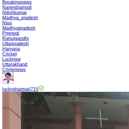
Breakingnews
Narendramodi
Nitishkumar
Madhya_pradesh
Nsui
Madhyapradesh
Pmmodi
Rahulgandhi
Uttarpradesh
Haryana
Cricket
Lucknow
Uttarakhand
Crimenews
luckysharmaji715