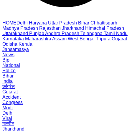
HOME
Delhi
Haryana
Uttar Pradesh
Bihar
Chhattisgarh
Madhya Pradesh
Rajasthan
Jharkhand
Himachal Pradesh
Uttarakhand
Punjab
Andhra Pradesh
Telangana
Tamil Nadu
Karnataka
Maharashtra
Assam
West Bengal
Tripura
Gujarat
Odisha
Kerala
Jansamasya
News
Bjp
National
Police
Bihar
India
कांग्रेस
Gujarat
Accident
Congress
Modi
Delhi
Viral
मारपीट
Jharkhand