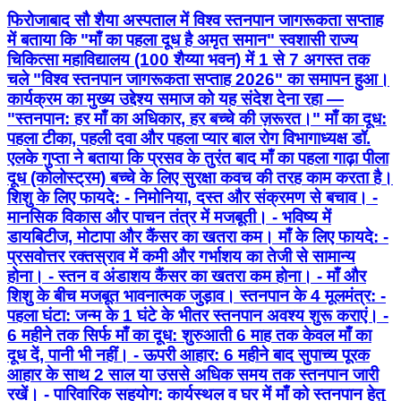
फिरोजाबाद सौ शैया अस्पताल में विश्व स्तनपान जागरूकता सप्ताह
में बताया कि "माँ का पहला दूध है अमृत समान" स्वशासी राज्य
चिकित्सा महाविद्यालय (100 शैय्या भवन) में 1 से 7 अगस्त तक
चले "विश्व स्तनपान जागरूकता सप्ताह 2026" का समापन हुआ।
कार्यक्रम का मुख्य उद्देश्य समाज को यह संदेश देना रहा —
"स्तनपान: हर माँ का अधिकार, हर बच्चे की ज़रूरत।" माँ का दूध:
पहला टीका, पहली दवा और पहला प्यार बाल रोग विभागाध्यक्ष डॉ.
एलके गुप्ता ने बताया कि प्रसव के तुरंत बाद माँ का पहला गाढ़ा पीला
दूध (कोलोस्ट्रम) बच्चे के लिए सुरक्षा कवच की तरह काम करता है।
शिशु के लिए फायदे: - निमोनिया, दस्त और संक्रमण से बचाव। -
मानसिक विकास और पाचन तंत्र में मजबूती। - भविष्य में
डायबिटीज, मोटापा और कैंसर का खतरा कम। माँ के लिए फायदे: -
प्रसवोत्तर रक्तस्राव में कमी और गर्भाशय का तेजी से सामान्य
होना। - स्तन व अंडाशय कैंसर का खतरा कम होना। - माँ और
शिशु के बीच मजबूत भावनात्मक जुड़ाव। स्तनपान के 4 मूलमंत्र: -
पहला घंटा: जन्म के 1 घंटे के भीतर स्तनपान अवश्य शुरू कराएं। -
6 महीने तक सिर्फ माँ का दूध: शुरुआती 6 माह तक केवल माँ का
दूध दें, पानी भी नहीं। - ऊपरी आहार: 6 महीने बाद सुपाच्य पूरक
आहार के साथ 2 साल या उससे अधिक समय तक स्तनपान जारी
रखें। - पारिवारिक सहयोग: कार्यस्थल व घर में माँ को स्तनपान हेतु