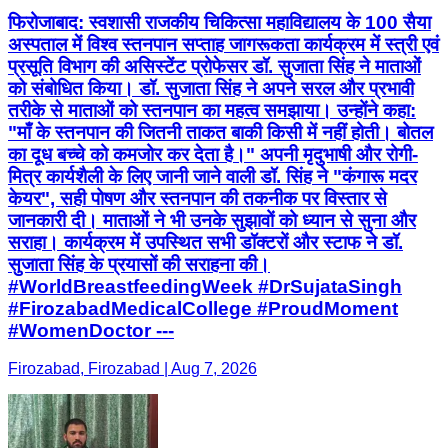
फिरोजाबाद: स्वशासी राजकीय चिकित्सा महाविद्यालय के 100 सैया
अस्पताल में विश्व स्तनपान सप्ताह जागरूकता कार्यक्रम में स्त्री एवं
प्रसूति विभाग की असिस्टेंट प्रोफेसर डॉ. सुजाता सिंह ने माताओं
को संबोधित किया। डॉ. सुजाता सिंह ने अपने सरल और प्रभावी
तरीके से माताओं को स्तनपान का महत्व समझाया। उन्होंने कहा:
"माँ के स्तनपान की जितनी ताकत बाकी किसी में नहीं होती। बोतल
का दूध बच्चे को कमजोर कर देता है।" अपनी मृदुभाषी और रोगी-
मित्र कार्यशैली के लिए जानी जाने वाली डॉ. सिंह ने "कंगारू मदर
केयर", सही पोषण और स्तनपान की तकनीक पर विस्तार से
जानकारी दी। माताओं ने भी उनके सुझावों को ध्यान से सुना और
सराहा। कार्यक्रम में उपस्थित सभी डॉक्टरों और स्टाफ ने डॉ.
सुजाता सिंह के प्रयासों की सराहना की।
#WorldBreastfeedingWeek #DrSujataSingh
#FirozabadMedicalCollege #ProudMoment
#WomenDoctor ---
Firozabad, Firozabad | Aug 7, 2026