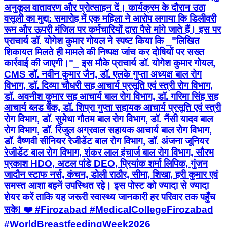
अनुकूल वातावरण और प्रोत्साहन दें। कार्यक्रम के दौरान उठा
वसूली का मुद्दा: समारोह में एक महिला ने आरोप लगाया कि डिलीवरी
रूम और ऊपरी मंजिल पर कर्मचारियों द्वारा पैसे मांगे जाते हैं। इस पर
प्राचार्य डॉ. योगेश कुमार गोयल ने स्पष्ट किया कि _"लिखित
शिकायत मिलते ही मामले की निष्पक्ष जांच कर दोषियों पर सख्त
कार्रवाई की जाएगी।"_ इस मौके प्राचार्य डॉ. योगेश कुमार गोयल,
CMS डॉ. नवीन कुमार जैन, डॉ. एलके गुप्ता अध्यक्ष बाल रोग
विभाग, डॉ. दिव्या चौधरी सह आचार्य प्रसूति एवं स्त्री रोग विभाग,
डॉ. अवनीश कुमार सह आचार्य बाल रोग विभाग, डॉ. गरिमा सिंह सह
आचार्य ब्लड बैंक, डॉ. शिप्रा गुप्ता सहायक आचार्य प्रसूति एवं स्त्री
रोग विभाग, डॉ. सुमेधा गौतम बाल रोग विभाग, डॉ. नैंसी यादव बाल
रोग विभाग, डॉ. रिजुल अग्रवाल सहायक आचार्य बाल रोग विभाग,
डॉ. वैष्णवी सीनियर रेजीडेंट बाल रोग विभाग, डॉ. अंजना जूनियर
रेजीडेंट बाल रोग विभाग, शंकर लाल इंचार्ज बाल रोग विभाग, सौरभ
प्रकाश HDO, अटल पांडे DEO, प्रियांक शर्मा लिपिक, गुंजन
जादौन स्टाफ नर्स, कंचन, डोली राठौर, सीमा, शिखा, हरी कुमार एवं
समस्त आशा बहनें उपस्थित रहे। इस पोस्ट को ज्यादा से ज्यादा
शेयर करें ताकि यह जरूरी स्वास्थ्य जानकारी हर परिवार तक पहुँच
सके! ❤️ #Firozabad #MedicalCollegeFirozabad
#WorldBreastfeedingWeek2026