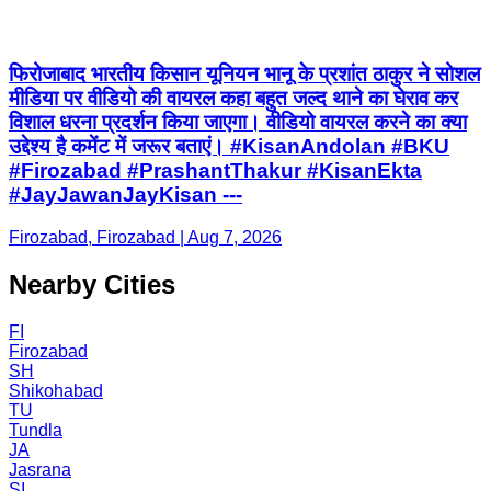
फिरोजाबाद भारतीय किसान यूनियन भानू के प्रशांत ठाकुर ने सोशल
मीडिया पर वीडियो की वायरल कहा बहुत जल्द थाने का घेराव कर
विशाल धरना प्रदर्शन किया जाएगा। वीडियो वायरल करने का क्या
उद्देश्य है कमेंट में जरूर बताएं। #KisanAndolan #BKU
#Firozabad #PrashantThakur #KisanEkta
#JayJawanJayKisan ---
Firozabad, Firozabad | Aug 7, 2026
Nearby Cities
FI
Firozabad
SH
Shikohabad
TU
Tundla
JA
Jasrana
SI