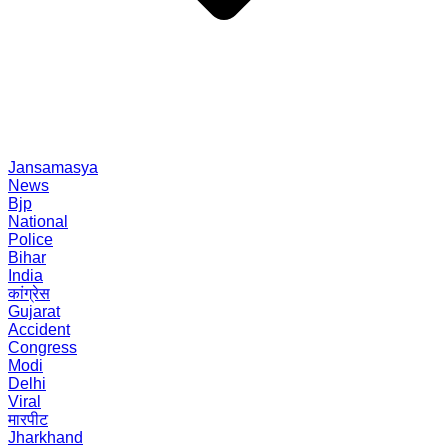
Jansamasya
News
Bjp
National
Police
Bihar
India
कांग्रेस
Gujarat
Accident
Congress
Modi
Delhi
Viral
मारपीट
Jharkhand