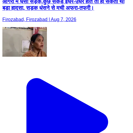
आगरा में धंसी सड़क,कुछ सेकेंड इधर-उधर होते तो हो सकता था
बड़ा हादसा, सड़क धंसने से मची अफरा-तफरी।
Firozabad, Firozabad | Aug 7, 2026