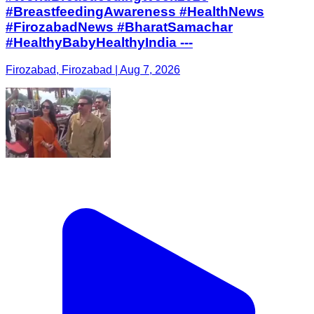
#BreastfeedingAwareness #HealthNews
#FirozabadNews #BharatSamachar
#HealthyBabyHealthyIndia ---
Firozabad, Firozabad | Aug 7, 2026