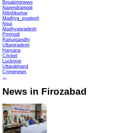
Breakingnews
Narendramodi
Nitishkumar
Madhya_pradesh
Nsui
Madhyapradesh
Pmmodi
Rahulgandhi
Uttarpradesh
Haryana
Cricket
Lucknow
Uttarakhand
Crimenews
←
News in Firozabad