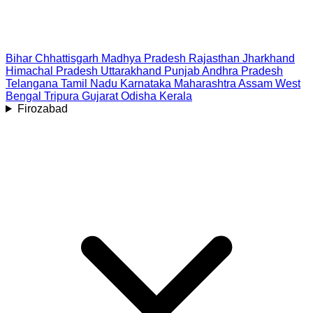
Bihar
Chhattisgarh
Madhya Pradesh
Rajasthan
Jharkhand
Himachal Pradesh
Uttarakhand
Punjab
Andhra Pradesh
Telangana
Tamil Nadu
Karnataka
Maharashtra
Assam
West
Bengal
Tripura
Gujarat
Odisha
Kerala
Firozabad