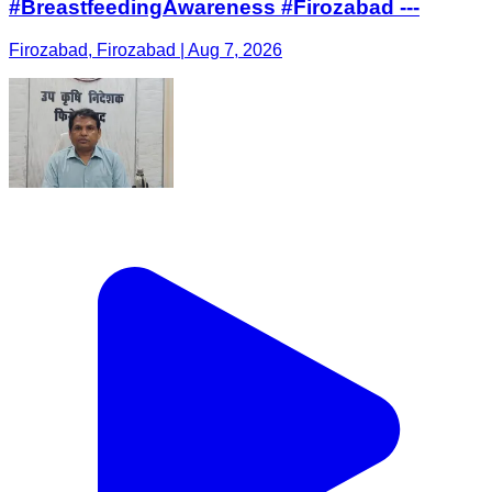
#BreastfeedingAwareness #Firozabad ---
Firozabad, Firozabad | Aug 7, 2026