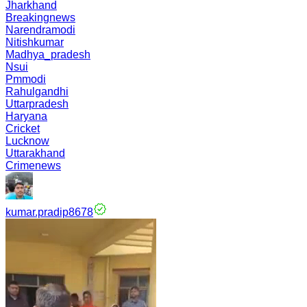
Jharkhand
Breakingnews
Narendramodi
Nitishkumar
Madhya_pradesh
Nsui
Pmmodi
Rahulgandhi
Uttarpradesh
Haryana
Cricket
Lucknow
Uttarakhand
Crimenews
kumar.pradip8678