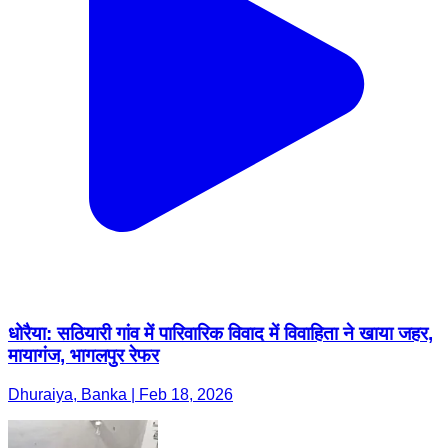
धोरैया: सठियारी गांव में पारिवारिक विवाद में विवाहिता ने खाया जहर,
मायागंज, भागलपुर रेफर
Dhuraiya, Banka | Feb 18, 2026