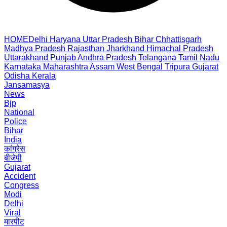
HOME
Delhi
Haryana
Uttar Pradesh
Bihar
Chhattisgarh
Madhya Pradesh
Rajasthan
Jharkhand
Himachal Pradesh
Uttarakhand
Punjab
Andhra Pradesh
Telangana
Tamil Nadu
Karnataka
Maharashtra
Assam
West Bengal
Tripura
Gujarat
Odisha
Kerala
Jansamasya
News
Bjp
National
Police
Bihar
India
कांग्रेस
बीजेपी
Gujarat
Accident
Congress
Modi
Delhi
Viral
मारपीट