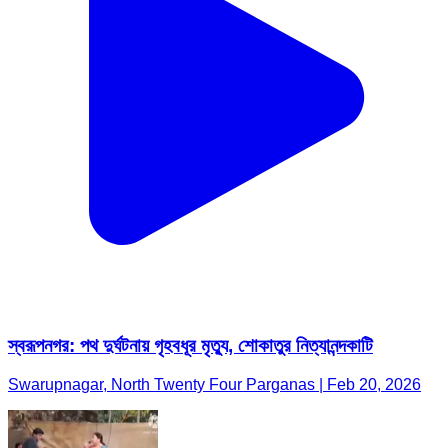
স্বরূপনগর: পথ দুর্ঘটনায় গৃহবধূর মৃত্যু, শোকাতুর নিত্যানন্দকাটি
Swarupnagar, North Twenty Four Parganas | Feb 20, 2026