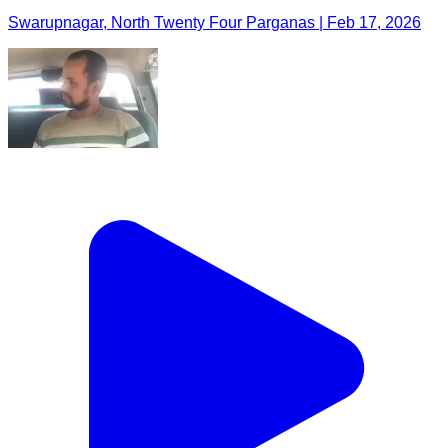
Swarupnagar, North Twenty Four Parganas | Feb 17, 2026