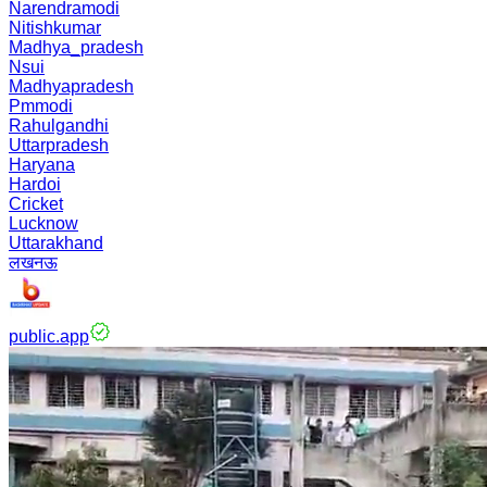
Narendramodi
Nitishkumar
Madhya_pradesh
Nsui
Madhyapradesh
Pmmodi
Rahulgandhi
Uttarpradesh
Haryana
Hardoi
Cricket
Lucknow
Uttarakhand
लखनऊ
public.app