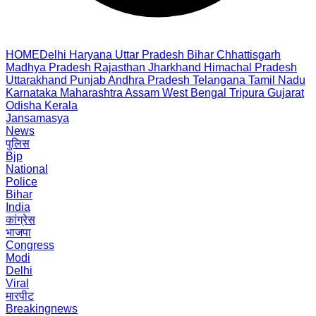
HOME
Delhi
Haryana
Uttar Pradesh
Bihar
Chhattisgarh
Madhya Pradesh
Rajasthan
Jharkhand
Himachal Pradesh
Uttarakhand
Punjab
Andhra Pradesh
Telangana
Tamil Nadu
Karnataka
Maharashtra
Assam
West Bengal
Tripura
Gujarat
Odisha
Kerala
Jansamasya
News
पुलिस
Bjp
National
Police
Bihar
India
कांग्रेस
भाजपा
Congress
Modi
Delhi
Viral
मारपीट
Breakingnews