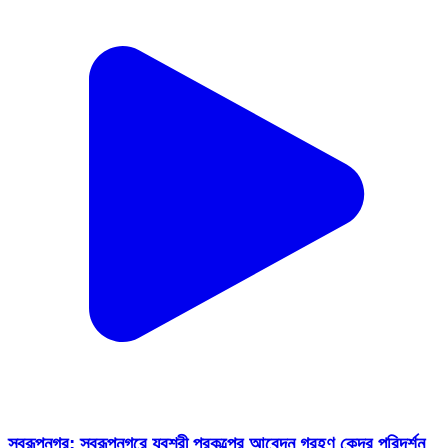
স্বরূপনগর: স্বরূপনগরে যুবশ্রী প্রকল্পের আবেদন গ্রহণ কেন্দ্র পরিদর্শন