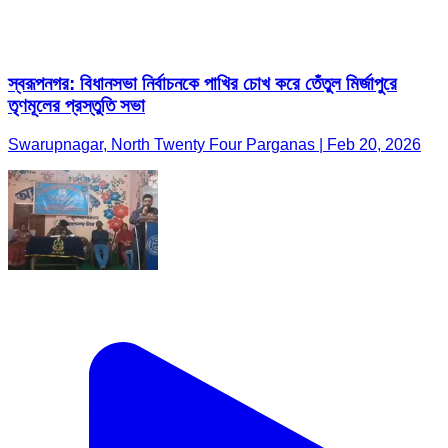
স্বরূপনগর: বিধানসভা নির্বাচনকে পাখির চোখ করে তেঁতুল মির্জাপুরে
তৃণমূলের প্রস্তুতি সভা
Swarupnagar, North Twenty Four Parganas | Feb 20, 2026