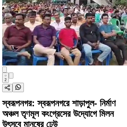
2
স্বরূপনগর: স্বরূপনগরে শাড়াপুল- নির্মাণ
অঞ্চল তৃণমূল কংগ্রেসের উদ্যোগে মিলন
উৎসবে মানুষের ঢেউ