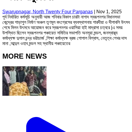
Swarupnagar, North Twenty Four Parganas
|
Nov 1, 2025
পূর্ব নির্ধারিত কর্মসূচি অনুযায়ী আজ শনিবার বিকাল চারটা নাগাদ স্বরূপনগর বিধানসভা
কেন্দ্রের শাড়াপুল নির্মাণ অঞ্চল তৃণমূল কংগ্রেসের ব্যবস্থাপনায় শারদীয়া ও দীপাবলি উৎসব
শেষে মিলন উৎসবে আয়োজন করে স্বরূপনগর ওয়াসিয়া হাই মাদ্রাসা চত্বরে |এ সময়
উপস্থিত ছিলেন স্বরূপনগর পঞ্চায়েত সমিতির সভাপতি অনসূয়া মন্ডল, জনস্বাস্থ্য
কর্মাধ্যক্ষ দুলাল চন্দ্র ভট্টাচার্জ ,শিক্ষা কর্মাধ্যক্ষ ব্রজ গোপাল বিশ্বাস, নেতৃত্ব শেখর দাস
মানা ,আব্দুল ওহাব মন্ডল সহ স্থানীয় পঞ্চায়েতের
MORE NEWS