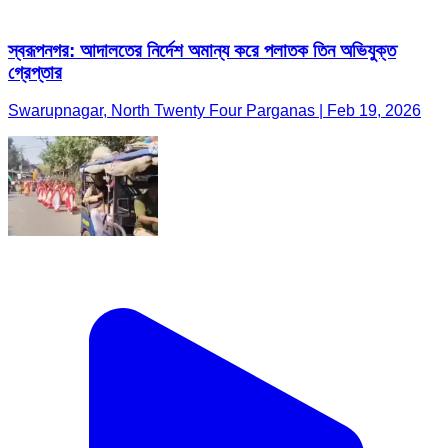
স্বরূপনগর: আদালতের নির্দেশ অমান্য করে পলাতক তিন অভিযুক্ত
গ্রেপ্তার
Swarupnagar, North Twenty Four Parganas | Feb 19, 2026