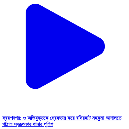
স্বরূপনগর: ৩ অভিযুক্তকে গ্রেফতার করে বসিরহাট মহকুমা আদালতে
পাঠাল স্বরূপনগর থানার পুলিশ