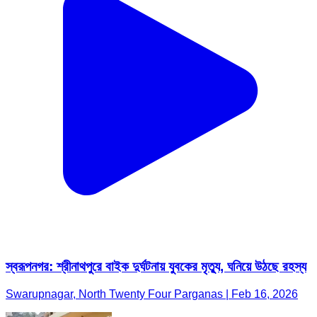
স্বরূপনগর: শ্রীনাথপুরে বাইক দুর্ঘটনায় যুবকের মৃত্যু, ঘনিয়ে উঠছে রহস্য
Swarupnagar, North Twenty Four Parganas | Feb 16, 2026