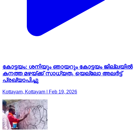
കോട്ടയം: ശനിയും ഞായറും കോട്ടയം ജില്ലയിൽ
കനത്ത മഴയ്ക്ക് സാധ്യത, യെല്ലോ അലർട്ട്
പ്രഖ്യാപിച്ചു
Kottayam, Kottayam | Feb 19, 2026