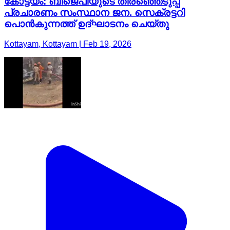
കോട്ടയം: ബിജെപിയുടെ തിരഞ്ഞെടുപ്പ്
പ്രചാരണം സംസ്ഥാന ജന. സെക്രട്ടറി
പൊൻകുന്നത്ത് ഉദ്ഘാടനം ചെയ്തു
Kottayam, Kottayam | Feb 19, 2026