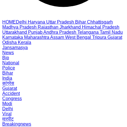
HOME
Delhi
Haryana
Uttar Pradesh
Bihar
Chhattisgarh
Madhya Pradesh
Rajasthan
Jharkhand
Himachal Pradesh
Uttarakhand
Punjab
Andhra Pradesh
Telangana
Tamil Nadu
Karnataka
Maharashtra
Assam
West Bengal
Tripura
Gujarat
Odisha
Kerala
Jansamasya
News
Bjp
National
Police
Bihar
India
कांग्रेस
Gujarat
Accident
Congress
Modi
Delhi
Viral
मारपीट
Breakingnews