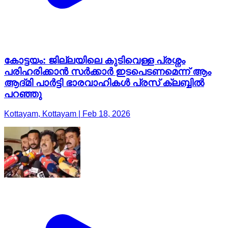
കോട്ടയം: ജില്ലയിലെ കുടിവെള്ള പ്രശ്നം
പരിഹരിക്കാൻ സർക്കാർ ഇടപെടണമെന്ന് ആം
ആദ്മി പാർട്ടി ഭാരവാഹികൾ പ്രസ് ക്ലബ്ബിൽ
പറഞ്ഞു
Kottayam, Kottayam | Feb 18, 2026