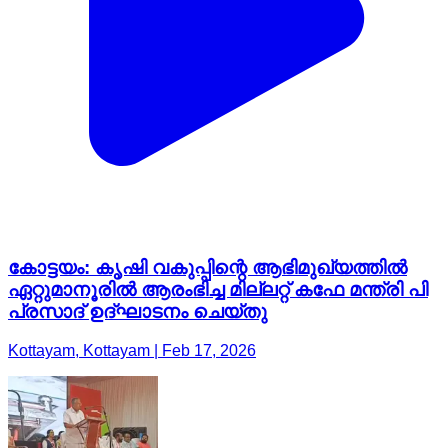
കോട്ടയം: കൃഷി വകുപ്പിന്റെ ആഭിമുഖ്യത്തില്‍
ഏറ്റുമാനൂരിൽ ആരംഭിച്ച മില്ലറ്റ് കഫേ മന്ത്രി പി
പ്രസാദ് ഉദ്ഘാടനം ചെയ്തു
Kottayam, Kottayam | Feb 17, 2026