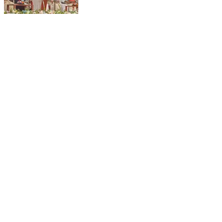
കോട്ടയം: കെഎസ്ടിഎ സംസ്ഥാന
സമ്മേളനത്തിന്റെ സമാപനം തിരുനക്കരയിൽ
മുഖ്യമന്ത്രി പിണറായി വിജയൻ ഉദ്ഘാടനം
ചെയ്തു
Kottayam, Kottayam | Feb 16, 2026