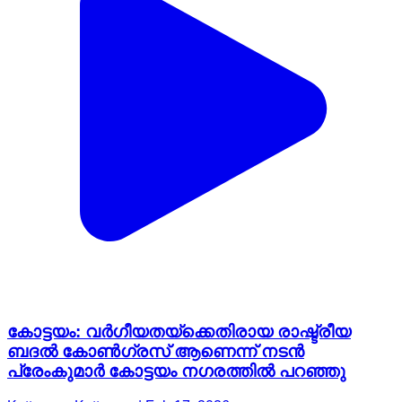
കോട്ടയം: വർഗീയതയ്ക്കെതിരായ രാഷ്ട്രീയ
ബദൽ കോൺഗ്രസ് ആണെന്ന് നടൻ
പ്രേംകുമാർ കോട്ടയം നഗരത്തിൽ പറഞ്ഞു
Kottayam, Kottayam | Feb 17, 2026