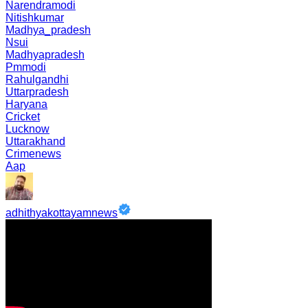
Narendramodi
Nitishkumar
Madhya_pradesh
Nsui
Madhyapradesh
Pmmodi
Rahulgandhi
Uttarpradesh
Haryana
Cricket
Lucknow
Uttarakhand
Crimenews
Aap
adhithyakottayamnews