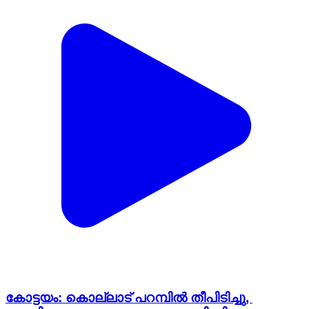
കോട്ടയം: കൊല്ലാട് പറമ്പിൽ തീപിടിച്ചു,