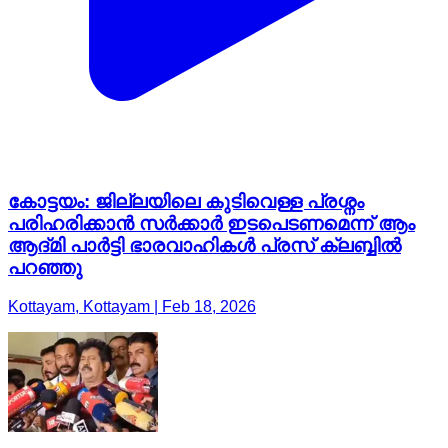
കോട്ടയം: ജില്ലയിലെ കുടിവെള്ള പ്രശ്നം
പരിഹരിക്കാൻ സർക്കാർ ഇടപെടണമെന്ന് ആം
ആദ്മി പാർട്ടി ഭാരവാഹികൾ പ്രസ് ക്ലബ്ബിൽ
പറഞ്ഞു
Kottayam, Kottayam | Feb 18, 2026