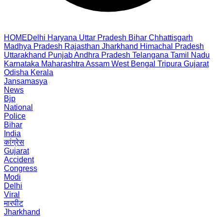
HOME
Delhi
Haryana
Uttar Pradesh
Bihar
Chhattisgarh
Madhya Pradesh
Rajasthan
Jharkhand
Himachal Pradesh
Uttarakhand
Punjab
Andhra Pradesh
Telangana
Tamil Nadu
Karnataka
Maharashtra
Assam
West Bengal
Tripura
Gujarat
Odisha
Kerala
Jansamasya
News
Bjp
National
Police
Bihar
India
कांग्रेस
Gujarat
Accident
Congress
Modi
Delhi
Viral
मारपीट
Jharkhand