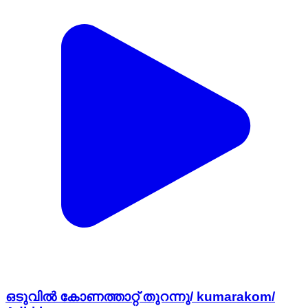
ഒടുവിൽ കോണത്താറ്റ് തുറന്നു/ kumarakom/