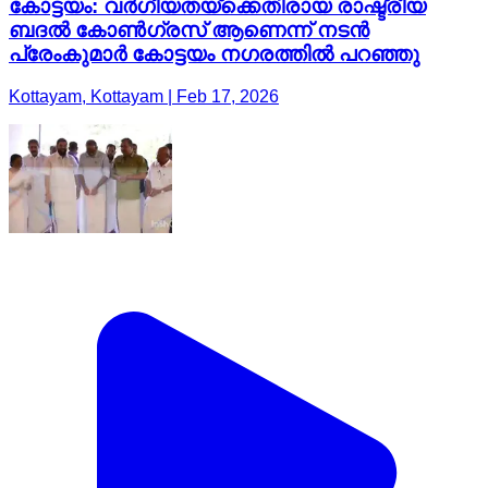
കോട്ടയം: വർഗീയതയ്ക്കെതിരായ രാഷ്ട്രീയ
ബദൽ കോൺഗ്രസ് ആണെന്ന് നടൻ
പ്രേംകുമാർ കോട്ടയം നഗരത്തിൽ പറഞ്ഞു
Kottayam, Kottayam | Feb 17, 2026