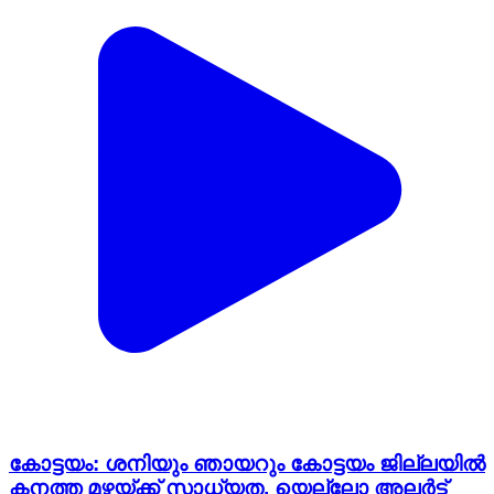
കോട്ടയം: ശനിയും ഞായറും കോട്ടയം ജില്ലയിൽ
കനത്ത മഴയ്ക്ക് സാധ്യത, യെല്ലോ അലർട്ട്