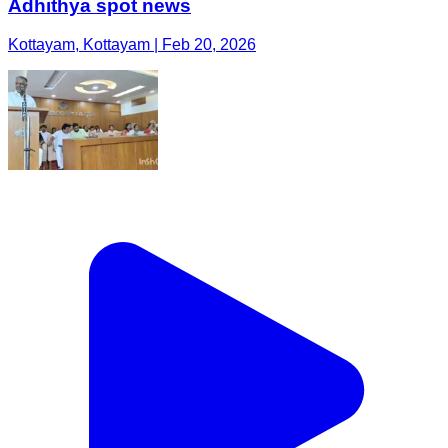
Adhithya spot news
Kottayam, Kottayam | Feb 20, 2026