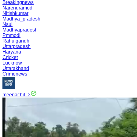
Breakingnews
Narendramodi
Nitishkumar
Madhya_pradesh
Nsui
Madhyapradesh
Pmmodi
Rahulgandhi
Uttarpradesh
Haryana
Cricket
Lucknow
Uttarakhand
Crimenews
meenachil_3