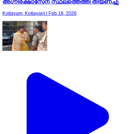
അഗ്നിരക്ഷാസേന സ്ഥലത്തെത്തി തിയണച്ചു
Kottayam, Kottayam | Feb 18, 2026