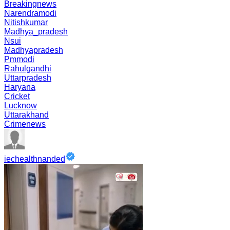
Breakingnews
Narendramodi
Nitishkumar
Madhya_pradesh
Nsui
Madhyapradesh
Pmmodi
Rahulgandhi
Uttarpradesh
Haryana
Cricket
Lucknow
Uttarakhand
Crimenews
iechealthnanded