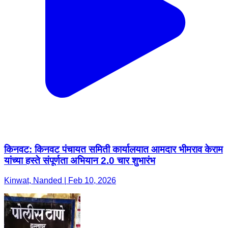
किनवट: किनवट पंचायत समिती कार्यालयात आमदार भीमराव केराम
यांच्या हस्ते संपूर्णता अभियान 2.0 चार शुभारंभ
Kinwat, Nanded | Feb 10, 2026