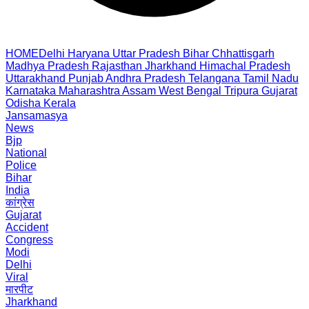
HOME
Delhi
Haryana
Uttar Pradesh
Bihar
Chhattisgarh
Madhya Pradesh
Rajasthan
Jharkhand
Himachal Pradesh
Uttarakhand
Punjab
Andhra Pradesh
Telangana
Tamil Nadu
Karnataka
Maharashtra
Assam
West Bengal
Tripura
Gujarat
Odisha
Kerala
Jansamasya
News
Bjp
National
Police
Bihar
India
कांग्रेस
Gujarat
Accident
Congress
Modi
Delhi
Viral
मारपीट
Jharkhand