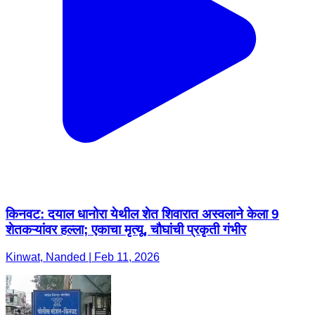
किनवट: दयाल धानोरा येथील शेत शिवारात अस्वलाने केला 9
शेतकऱ्यांवर हल्ला; एकाचा मृत्यू, चौघांची प्रकृती गंभीर
Kinwat, Nanded | Feb 11, 2026