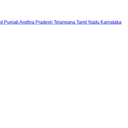
nd
Punjab
Andhra Pradesh
Telangana
Tamil Nadu
Karnataka