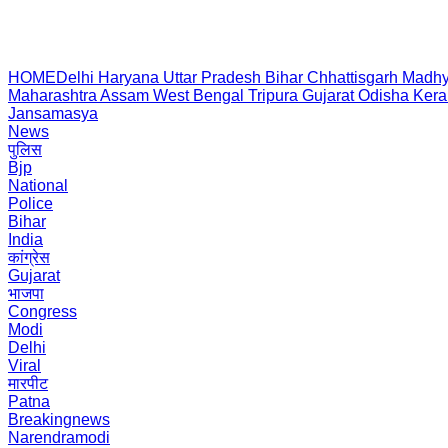
HOME
Delhi
Haryana
Uttar Pradesh
Bihar
Chhattisgarh
Madhy
Maharashtra
Assam
West Bengal
Tripura
Gujarat
Odisha
Kera
Jansamasya
News
पुलिस
Bjp
National
Police
Bihar
India
कांग्रेस
Gujarat
भाजपा
Congress
Modi
Delhi
Viral
मारपीट
Patna
Breakingnews
Narendramodi