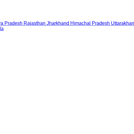
a Pradesh
Rajasthan
Jharkhand
Himachal Pradesh
Uttarakha
la