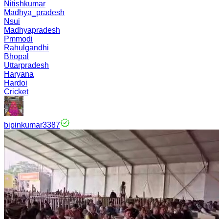
Nitishkumar
Madhya_pradesh
Nsui
Madhyapradesh
Pmmodi
Rahulgandhi
Bhopal
Uttarpradesh
Haryana
Hardoi
Cricket
bipinkumar3387