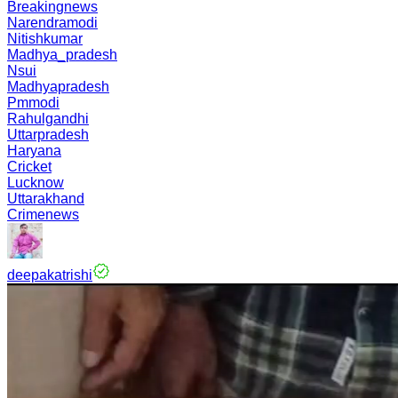
Breakingnews
Narendramodi
Nitishkumar
Madhya_pradesh
Nsui
Madhyapradesh
Pmmodi
Rahulgandhi
Uttarpradesh
Haryana
Cricket
Lucknow
Uttarakhand
Crimenews
deepakatrishi