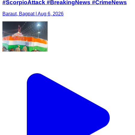
#ScorpioAttack #BreakingNews #CrimeNews
Baraut, Bagpat | Aug 6, 2026