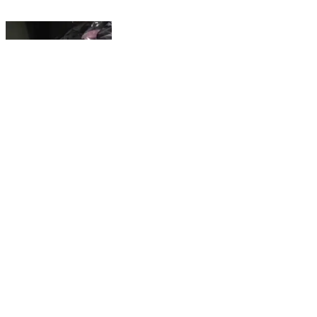
यूपी के हाथरस में पुलिस की मौजूदगी में अस्पताल से ऑटो रिक्शा में
शव ले जाने का वीडियो वायरल है यूपी के हाथरस के शाहाबाद में
मौजूद अस्पताल से जुदा मामला। #news #uttarpradesh
#Hathras #reels #viral