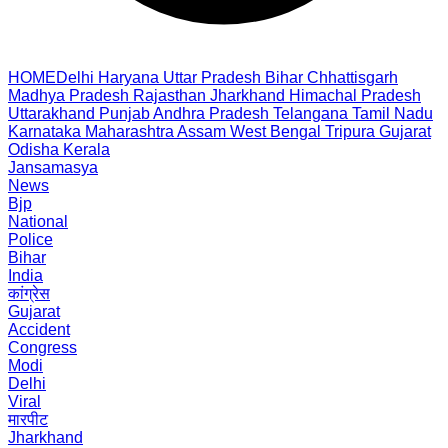
HOME
Delhi
Haryana
Uttar Pradesh
Bihar
Chhattisgarh
Madhya Pradesh
Rajasthan
Jharkhand
Himachal Pradesh
Uttarakhand
Punjab
Andhra Pradesh
Telangana
Tamil Nadu
Karnataka
Maharashtra
Assam
West Bengal
Tripura
Gujarat
Odisha
Kerala
Jansamasya
News
Bjp
National
Police
Bihar
India
कांग्रेस
Gujarat
Accident
Congress
Modi
Delhi
Viral
मारपीट
Jharkhand