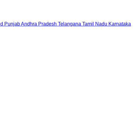
nd
Punjab
Andhra Pradesh
Telangana
Tamil Nadu
Karnataka