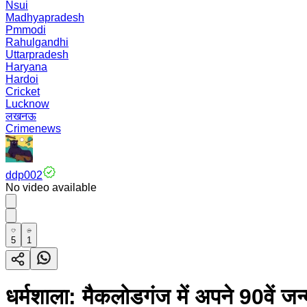
Nsui
Madhyapradesh
Pmmodi
Rahulgandhi
Uttarpradesh
Haryana
Hardoi
Cricket
Lucknow
लखनऊ
Crimenews
ddp002
No video available
5
1
धर्मशाला: मैकलोडगंज में अपने 90वें जन्