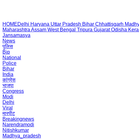
HOME
Delhi
Haryana
Uttar Pradesh
Bihar
Chhattisgarh
Madhy
Maharashtra
Assam
West Bengal
Tripura
Gujarat
Odisha
Kera
Jansamasya
News
पुलिस
Bjp
National
Police
Bihar
India
कांग्रेस
भाजपा
Congress
Modi
Delhi
Viral
मारपीट
Breakingnews
Narendramodi
Nitishkumar
Madhya_pradesh