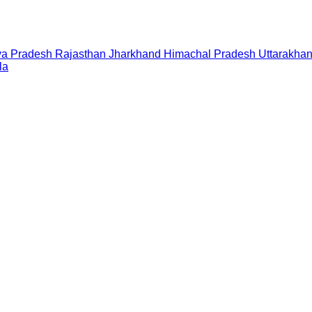
a Pradesh
Rajasthan
Jharkhand
Himachal Pradesh
Uttarakha
la