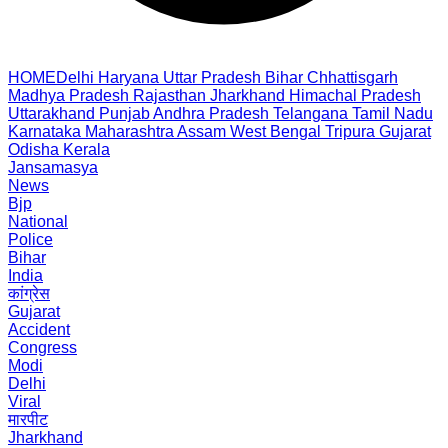
HOME
Delhi
Haryana
Uttar Pradesh
Bihar
Chhattisgarh
Madhya Pradesh
Rajasthan
Jharkhand
Himachal Pradesh
Uttarakhand
Punjab
Andhra Pradesh
Telangana
Tamil Nadu
Karnataka
Maharashtra
Assam
West Bengal
Tripura
Gujarat
Odisha
Kerala
Jansamasya
News
Bjp
National
Police
Bihar
India
कांग्रेस
Gujarat
Accident
Congress
Modi
Delhi
Viral
मारपीट
Jharkhand