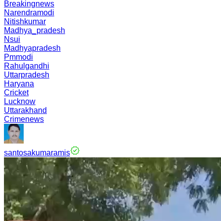
Breakingnews
Narendramodi
Nitishkumar
Madhya_pradesh
Nsui
Madhyapradesh
Pmmodi
Rahulgandhi
Uttarpradesh
Haryana
Cricket
Lucknow
Uttarakhand
Crimenews
santosakumaramis