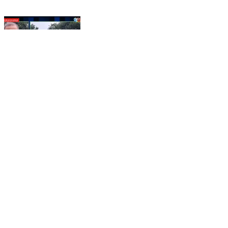
ପ୍ରତିଶ୍ରୁତି ଦେଇ ପ୍ରତାରଣା । ରାଉରକେଲା ଏୟାରପୋର୍ଟକୁ
ଅଣଦେଖା। କାଲି ଠାରୁ କଲିକତା, ଜବଲପୁର, ରିୱା,
ଭୋପାଲରେ ଚାଲୁଛି ଏଲେନ୍ସ ଏୟାର କିନ୍ତୁ ରାଉରକେଲାରେ
ଅକ୍ଟବରରେ ଚାଲିବନି ବିମାନ କହିଛନ୍ତି ଏଲେନ୍ସ ଏୟାର