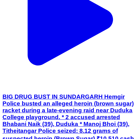
BIG DRUG BUST IN SUNDARGARH Hemgir
Police busted an alleged heroin (brown sugar)
racket during a late-evening raid near Duduka
College playground. * 2 accused arrested
Bhabani Naik (39), Duduka * Manoj Bhoi (39),
Titheitangar Police seized: 8.12 grams of
suspected heroin (Brown Sugar) ₹10,510 cash