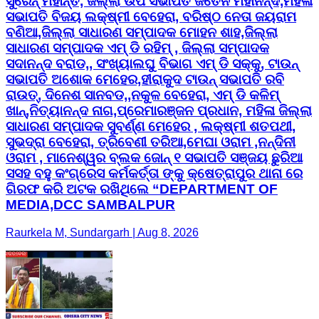
ସୁରେନ୍ ମହାନ୍ତି, ଜିଲ୍ଲା ଉପ ସଭାପତି ଜିତେନ ମହାନନ୍ଦ,ମହିଳା
ସଭାପତି ବିଜୟ ଲକ୍ଷ୍ମୀ ବେହେରା, ବରିଷ୍ଠ ନେତା ଜୟରାମ
ବଣିଆ,ଜିଲ୍ଲା ସାଧାରଣ ସମ୍ପାଦକ ମୋହନ ଶାହ,ଜିଲ୍ଲା
ସାଧାରଣ ସମ୍ପାଦକ ଏମ୍ ଡି ରହିମ୍ , ଜିଲ୍ଲା ସମ୍ପାଦକ
ସଦାନନ୍ଦ ବରାଡ,, ସଂଖ୍ୟାଲଘୁ ବିଭାଗ ଏମ୍ ଡି ସକ୍କୁ, ଟାଉନ୍
ସଭାପତି ଅଶୋକ ମେହେର,ହୀରାକୁଦ ଟାଉନ୍ ସଭାପତି ରବି
ରାଉତ୍, ଦିନେଶ ସାନବଡ,,ନକୁଳ ବେହେରା, ଏମ୍ ଡି କଳିମ୍
ଖାନ୍,ନିତ୍ୟାନନ୍ଦ ନାଗ,ପ୍ରେମାରଞ୍ଜନ ପ୍ରଧାନ, ମହିଳା ଜିଲ୍ଲା
ସାଧାରଣ ସମ୍ପାଦକ ସୁବର୍ଣ୍ଣ ମେହେର , ଲକ୍ଷ୍ମୀ ଶତପଥୀ,
ସୁଭଦ୍ରା ବେହେରା, ତ୍ରିବେଣୀ ତରିଆ,ମେଘା ଓରାମ ,ନନ୍ଦିନୀ
ଓରାମ , ମାନେଶ୍ୱର ବ୍ଲକ ଜୋନ୍ ୧ ସଭାପତି ସଞ୍ଜୟ ଛୁରିଆ
ସସହ ବହୁ କଂଗ୍ରେସ କର୍ମକର୍ତ୍ତା ଙ୍କୁ କ୍ଷେତ୍ରାପୁର ଥାନା ରେ
ଗିରଫ କରି ଅଟକ ରଖିଥିଲେ “DEPARTMENT OF
MEDIA,DCC SAMBALPUR
Raurkela M, Sundargarh | Aug 8, 2026