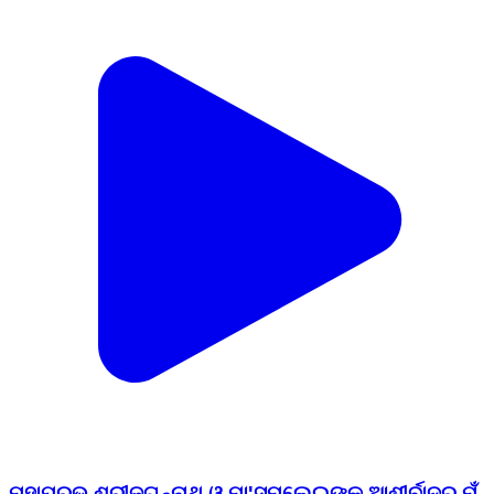
ମହାପ୍ରଭୁ ଶ୍ରୀଜଗନ୍ନାଥ ଓ ମା'ସମଲେଇଙ୍କ ଆଶୀର୍ବାଦରୁ ମୁଁ