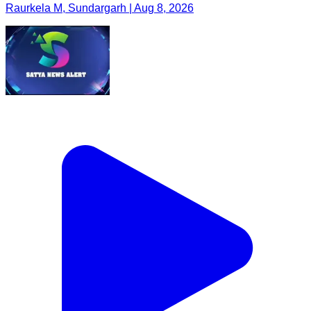
Raurkela M, Sundargarh | Aug 8, 2026