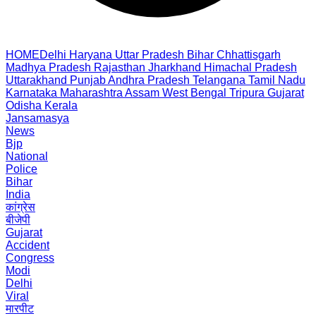
HOME
Delhi
Haryana
Uttar Pradesh
Bihar
Chhattisgarh
Madhya Pradesh
Rajasthan
Jharkhand
Himachal Pradesh
Uttarakhand
Punjab
Andhra Pradesh
Telangana
Tamil Nadu
Karnataka
Maharashtra
Assam
West Bengal
Tripura
Gujarat
Odisha
Kerala
Jansamasya
News
Bjp
National
Police
Bihar
India
कांग्रेस
बीजेपी
Gujarat
Accident
Congress
Modi
Delhi
Viral
मारपीट