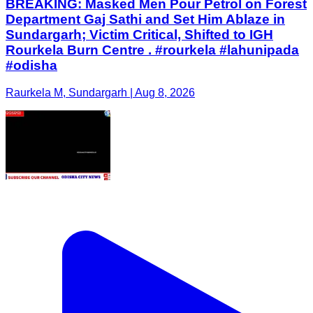
BREAKING: Masked Men Pour Petrol on Forest
Department Gaj Sathi and Set Him Ablaze in
Sundargarh; Victim Critical, Shifted to IGH
Rourkela Burn Centre . #rourkela #lahunipada
#odisha
Raurkela M, Sundargarh | Aug 8, 2026