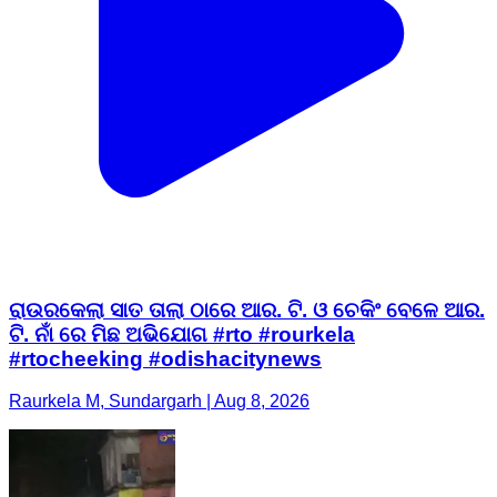
ରାଉରକେଲା ସାତ ତାଲା ଠାରେ ଆର. ଟି. ଓ ଚେକିଂ ବେଳେ ଆର.
ଟି. ନାଁ ରେ ମିଛ ଅଭିଯୋଗ #rto #rourkela
#rtocheeking #odishacitynews
Raurkela M, Sundargarh | Aug 8, 2026