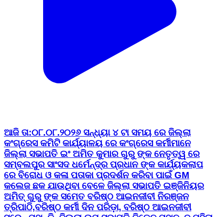
ଆଜି ତା:୦୮.୦୮.୨୦୨୬ ସନ୍ଧ୍ୟା ୪ ଟା ସମୟ ରେ ଜିଲ୍ଲା
କଂଗ୍ରେସ କମିଟି କାର୍ଯ୍ୟାଳୟ ରେ କଂଗ୍ରେସ କର୍ମୀମାନେ
ଜିଲ୍ଲା ସଭାପତି ଇଂ ଅମିତ କୁମାର ଗୁରୁ ଙ୍କ ନେତୃତ୍ୱ ରେ
ସମ୍ବଲପୁର ସାଂସଦ ଧର୍ମେନ୍ଦ୍ର ପ୍ରଧାନ ଙ୍କ କାର୍ଯ୍ୟକଲାପ
ରେ ବିରୋଧ ଓ କଳା ପତାକା ପ୍ରଦର୍ଶନ କରିବା ପାଇଁ GM
କଲେଜ ଛକ ଯାଉଥିବା ବେଳେ ଜିଲ୍ଲା ସଭାପତି ଇଞ୍ଜିନିୟର
ଅମିତ୍ ଗୁରୁ ଙ୍କ ସମେତ ବରିଷ୍ଠ ଆଇନଜୀବୀ ନିରଞ୍ଜନ
ତ୍ରିପାଠି,ବରିଷ୍ଠ କର୍ମୀ ଦିନ ପରିଡ଼ା, ବରିଷ୍ଠ ଆଇନଜୀବୀ