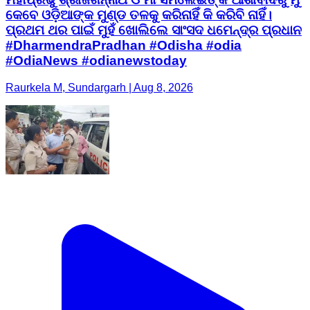
କେବେ ଓଡ଼ିଆଙ୍କ ମୁଣ୍ଡ ତଳକୁ କରିନାହିଁ କି କରିବି ନାହିଁ।
ପ୍ରଥମ ଥର ପାଇଁ ମୁହଁ ଖୋଲିଲେ ସାଂସଦ ଧମେନ୍ଦ୍ର ପ୍ରଧାନ
#DharmendraPradhan #Odisha #odia
#OdiaNews #odianewstoday
Raurkela M, Sundargarh | Aug 8, 2026