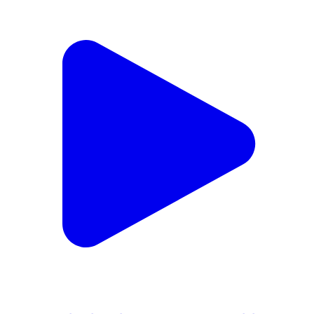
#ପୁରୀକୁ_ମାଡ଼ିଆସିଲା_ବିରାଟ_ଏରୋପ୍ଲେନ୍✈️ ଏଣିକି
ଏରୋପ୍ଲେନ୍‌ ଭିତରେ ବସି ଖାଦ୍ୟପେୟର ମଜା ନେବେ
ପର୍ଯ୍ୟଟକ। ସାତପଡ଼ା ରାସ୍ତାରେ ଏକ ନିଆରା ଶୈଳୀରେ
ଖୋଲିବାକୁ ଯାଉଛି ଏହି ଏରୋପ୍ଲେନ୍‌ ରେଷ୍ଟୁରାଣ୍ଟ । ଖାଇବା
ସହ ଏରୋପ୍ଲେନ୍‌ ଭିତରେ ବସିବାର ମିଳିବ ନୂଆ ଅନୁଭୂତି ।