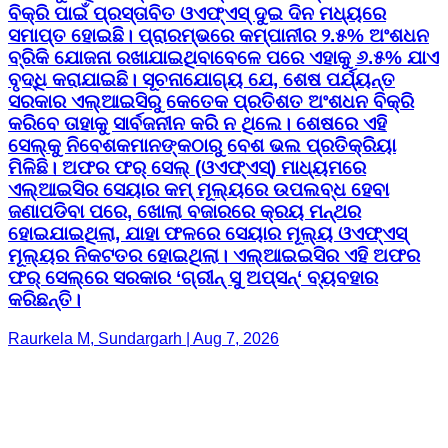
କରିବେ ତାହାକୁ ସାର୍ବଜନୀନ କରି ନ ଥିଲେ। ଶେଷରେ ଏହି
ସେଲ୍‌କୁ ନିବେଶକମାନଙ୍କଠାରୁ ବେଶ ଭଲ ପ୍ରତିକ୍ରିୟା
ମିଳିଛି। ଅଫର ଫର୍ ସେଲ୍ (ଓଏଫ୍‌ଏସ୍‌) ମାଧ୍ୟମରେ
ଏଲ୍‌ଆଇସିର ସେୟାର କମ୍ ମୂଲ୍ୟରେ ଉପଲବ୍ଧ ହେବା
ଜଣାପଡିବା ପରେ, ଖୋଲା ବଜାରରେ କ୍ରୟ ମନ୍ଥର
ହୋଇଯାଇଥିଲା, ଯାହା ଫଳରେ ସେୟାର ମୂଲ୍ୟ ଓଏଫ୍‌ଏସ୍‌
ମୂଲ୍ୟର ନିକଟତର ହୋଇଥିଲା। ଏଲ୍‌ଆଇଇସିର ଏହି ଅଫର
ଫର୍ ସେଲ୍‌ରେ ସରକାର ‘ଗ୍ରୀନ୍ ସୁ ଅପ୍‌ସନ୍‌‘ ବ୍ୟବହାର
କରିଛନ୍ତି।
Raurkela M, Sundargarh | Aug 7, 2026