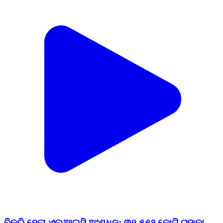
ବିକ୍ରି ହେଲା ଏଲ୍‌ଆଇସି ଅଂଶଧନ; ୩୧,୫୫୨ କୋଟି ଟଙ୍କା
ରାଜସ୍ବ ସଂଗ୍ରହ ବିକ୍ରି ହୋଇଛି ଭାରତୀୟ ଜୀବନ ବୀମା ନିଗମ
(ଏଲ୍‌ଆଇସି)ର ଅଂଶଧନ। ଅଫର ଫର୍ ସେଲ୍ (ଓଏଫ୍‌ଏସ୍‌)
ଜରିଆରେ ବୀମା କମ୍ପାନୀର ୬.୫% ଅଂଶଧନ ବିକ୍ରି କରିଛନ୍ତି
କେନ୍ଦ୍ର ସରକାର। ସୂଚନାଯୋଗ୍ୟ ଯେ, ଏ ପର୍ଯ୍ୟନ୍ତ
ଏଲ୍‌ଆଇସିରେ ସରକାରଙ୍କର ୯୬.୫% ଅଂଶଧନ ରହିଥିଲା,