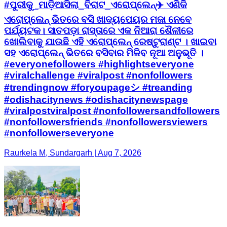
#everyonefollowers #highlightseveryone
#viralchallenge #viralpost #nonfollowers
#trendingnow #foryoupageシ #treanding
#odishacitynews #odishacitynewspage
#viralpostviralpost #nonfollowersandfollowers
#nonfollowersfriends #nonfollowersviewers
#nonfollowerseveryone
Raurkela M, Sundargarh | Aug 7, 2026