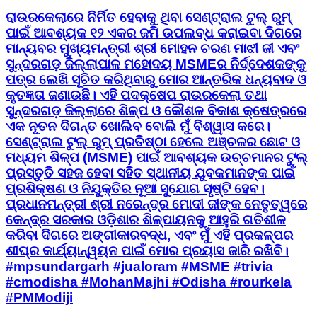
ରାଉରକେଲାରେ ନିର୍ମିତ ହେବାକୁ ଥିବା ସେଣ୍ଟ୍ରାଲ ଟୁଲ୍ ରୁମ୍
ପାଇଁ ଆବଶ୍ୟକ ୧୨ ଏକର ଜମି ଉପଲବ୍ଧ କରାଇବା ଦିଗରେ
ମାନ୍ୟବର ମୁଖ୍ୟମନ୍ତ୍ରୀ ଶ୍ରୀ ମୋହନ ଚରଣ ମାଝୀ ଜୀ ଏବଂ
ସୁନ୍ଦରଗଡ଼ ଜିଲ୍ଲାପାଳ ମହୋଦୟ MSMEର ନିର୍ଦ୍ଦେଶକଙ୍କୁ
ପତ୍ର ଲେଖି ସୂଚିତ କରିଥିବାରୁ ମୋର ଆନ୍ତରିକ ଧନ୍ୟବାଦ ଓ
କୃତଜ୍ଞତା ଜଣାଉଛି। ଏହି ପଦକ୍ଷେପ ରାଉରକେଲା ତଥା
ସୁନ୍ଦରଗଡ଼ ଜିଲ୍ଲାରେ ଶିଳ୍ପ ଓ କୌଶଳ ବିକାଶ କ୍ଷେତ୍ରରେ
ଏକ ନୂତନ ଦିଗନ୍ତ ଖୋଲିବ ବୋଲି ମୁଁ ବିଶ୍ୱାସ କରେ।
ସେଣ୍ଟ୍ରାଲ ଟୁଲ୍ ରୁମ୍ ପ୍ରତିଷ୍ଠା ହେଲେ ଅଞ୍ଚଳର ଛୋଟ ଓ
ମଧ୍ୟମ ଶିଳ୍ପ (MSME) ପାଇଁ ଆବଶ୍ୟକ ଉଚ୍ଚମାନର ଟୁଲ୍
ପ୍ରସ୍ତୁତି ସହଜ ହେବା ସହିତ ସ୍ଥାନୀୟ ଯୁବକମାନଙ୍କ ପାଇଁ
ପ୍ରଶିକ୍ଷଣ ଓ ନିଯୁକ୍ତିର ନୂଆ ସୁଯୋଗ ସୃଷ୍ଟି ହେବ।
ପ୍ରଧାନମନ୍ତ୍ରୀ ଶ୍ରୀ ନରେନ୍ଦ୍ର ମୋଦୀ ଜୀଙ୍କ ନେତୃତ୍ୱରେ
କେନ୍ଦ୍ର ସରକାର ଓଡ଼ିଶାର ଶିଳ୍ପାୟନକୁ ଆହୁରି ଗତିଶୀଳ
କରିବା ଦିଗରେ ଅଙ୍ଗୀକାରବଦ୍ଧ, ଏବଂ ମୁଁ ଏହି ପ୍ରକଳ୍ପର
ଶୀଘ୍ର କାର୍ଯ୍ୟାନ୍ୱୟନ ପାଇଁ ମୋର ପ୍ରୟାସ ଜାରି ରଖିବି।
#mpsundargarh #jualoram #MSME #trivia
#cmodisha #MohanMajhi #Odisha #rourkela
#PMModiji