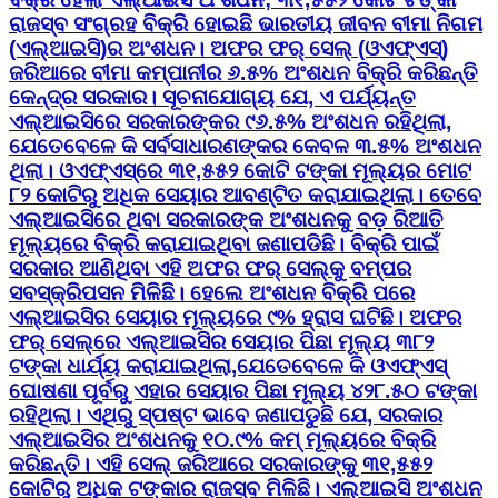
ଯେତେବେଳେ କି ସର୍ବସାଧାରଣଙ୍କର କେବଳ ୩.୫% ଅଂଶଧନ
ଥିଲା। ଓଏଫ୍‌ଏସ୍‌ରେ ୩୧,୫୫୨ କୋଟି ଟଙ୍କା ମୂଲ୍ୟର ମୋଟ
୮୨ କୋଟିରୁ ଅଧିକ ସେୟାର ଆବଣ୍ଟିତ କରାଯାଇଥିଲା। ତେବେ
ଏଲ୍‌ଆଇସିରେ ଥିବା ସରକାରଙ୍କ ଅଂଶଧନକୁ ବଡ଼ ରିଆତି
ମୂଲ୍ୟରେ ବିକ୍ରି କରାଯାଇଥିବା ଜଣାପଡିଛି। ବିକ୍ରି ପାଇଁ
ସରକାର ଆଣିଥିବା ଏହି ଅଫର ଫର୍ ସେଲ୍‌କୁ ବମ୍ପର
ସବସ୍କ୍ରିପସନ ମିଳିଛି। ହେଲେ ଅଂଶଧନ ବିକ୍ରି ପରେ
ଏଲ୍‌ଆଇସିର ସେୟାର ମୂଲ୍ୟରେ ୯% ହ୍ରାସ ଘଟିଛି। ଅଫର
ଫର୍ ସେଲ୍‌ରେ ଏଲ୍‌ଆଇସିର ସେୟାର ପିଛା ମୂଲ୍ୟ ୩୮୨
ଟଙ୍କା ଧାର୍ଯ୍ୟ କରାଯାଇଥିଲା,ଯେତେବେଳେ କି ଓଏଫ୍‌ଏସ୍‌
ଘୋଷଣା ପୂର୍ବରୁ ଏହାର ସେୟାର ପିଛା ମୂଲ୍ୟ ୪୨୮.୫୦ ଟଙ୍କା
ରହିଥିଲା। ଏଥିରୁ ସ୍ପଷ୍ଟ ଭାବେ ଜଣାପଡୁଛି ଯେ, ସରକାର
ଏଲ୍‌ଆଇସିର ଅଂଶଧନକୁ ୧୦.୯% କମ୍‌ ମୂଲ୍ୟରେ ବିକ୍ରି
କରିଛନ୍ତି। ଏହି ସେଲ୍‌ ଜରିଆରେ ସରକାରଙ୍କୁ ୩୧,୫୫୨
କୋଟିରୁ ଅଧିକ ଟଙ୍କାର ରାଜସ୍ବ ମିଳିଛି। ଏଲ୍‌ଆଇସି ଅଂଶଧନ
ବିକ୍ରି ପାଇଁ ପ୍ରସ୍ତାବିତ ଓଏଫ୍‌ଏସ୍‌ ଦୁଇ ଦିନ ମଧ୍ୟରେ
ସମାପ୍ତ ହୋଇଛି। ପ୍ରାରମ୍ଭରେ କମ୍ପାନୀର ୨.୫% ଅଂଶଧନ
ବ୍ରିକି ଯୋଜନା ରଖାଯାଇଥିବାବେଳେ ପରେ ଏହାକୁ ୬.୫% ଯାଏ
ବୃଦ୍ଧି କରାଯାଇଛି। ସୂଚନାଯୋଗ୍ୟ ଯେ, ଶେଷ ପର୍ଯ୍ୟନ୍ତ
ସରକାର ଏଲ୍‌ଆଇସିରୁ କେତେକ ପ୍ରତିଶତ ଅଂଶଧନ ବିକ୍ରି