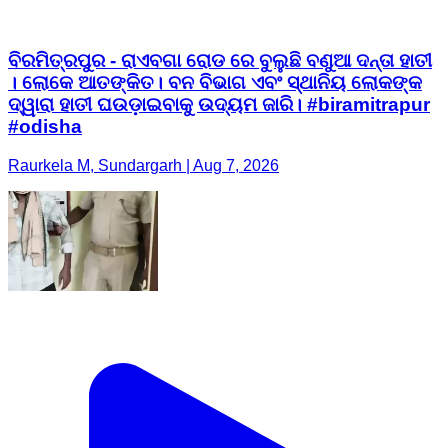
ବିରମିତ୍ରପୁର - ରାଏବଗା ରୋଡ ରେ ବୁଲୁଛି ବଣୁଆ ଦନ୍ତା ହାତୀ
। ଲୋକେ ଆତଙ୍କିତ। ବନ ବିଭାଗ ଏବଂ ସ୍ଥାନିୟ ଲୋକଙ୍କ
ଦ୍ୱାରା ହାତୀ ଘଉଡ଼ାଇବାକୁ ଉଦ୍ୟମ ଜାରି। #biramitrapur
#odisha
Raurkela M, Sundargarh | Aug 7, 2026