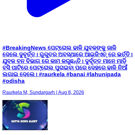
#BreakingNews ପେଟ୍ରୋଲ ଢାଳି ଯୁବକଙ୍କୁ ଜାଳି
ଦେଲେ ଦୁବୃର୍ତ୍ତ। ଗୁରୁତର ଅବସ୍ଥାରେ ଆଇଜିଏଚ୍ ରେ ଭର୍ତ୍ତି।
ଯୁବକ ବନ ବିଭାଗ ରେ କାମ କରୁଛନ୍ତି। ଦୁର୍ବୃତ୍ତ ମାନେ ମାଡ଼ି
ବସି ପାଟିରେ ପେଟ୍ରୋଲ ପୁରାଇବା ପରେ ଦେହରେ ଢାଳି ନିଆଁ
ଲଗାଇ ଦେଲେ। #raurkela #banai #lahunipada
#odisha
Raurkela M, Sundargarh | Aug 8, 2026