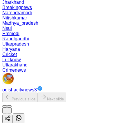
Jharkhand
Breakingnews
Narendramodi
Nitishkumar
Madhya_pradesh
Nsui
Pmmodi
Rahulgandhi
Uttarpradesh
Haryana
Cricket
Lucknow
Uttarakhand
Crimenews
odishacitynews3
Previous slide
Next slide