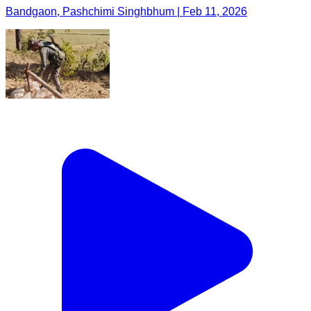
Bandgaon, Pashchimi Singhbhum | Feb 11, 2026