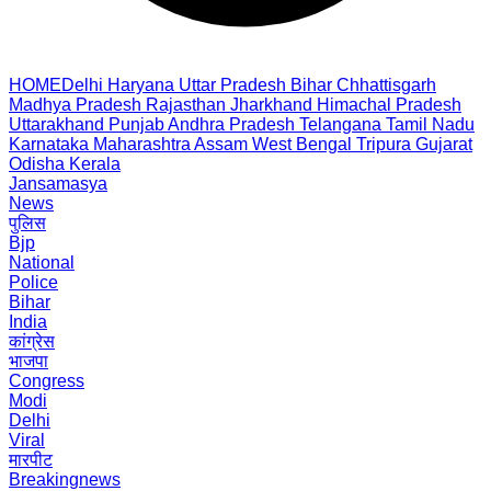
HOME
Delhi
Haryana
Uttar Pradesh
Bihar
Chhattisgarh
Madhya Pradesh
Rajasthan
Jharkhand
Himachal Pradesh
Uttarakhand
Punjab
Andhra Pradesh
Telangana
Tamil Nadu
Karnataka
Maharashtra
Assam
West Bengal
Tripura
Gujarat
Odisha
Kerala
Jansamasya
News
पुलिस
Bjp
National
Police
Bihar
India
कांग्रेस
भाजपा
Congress
Modi
Delhi
Viral
मारपीट
Breakingnews