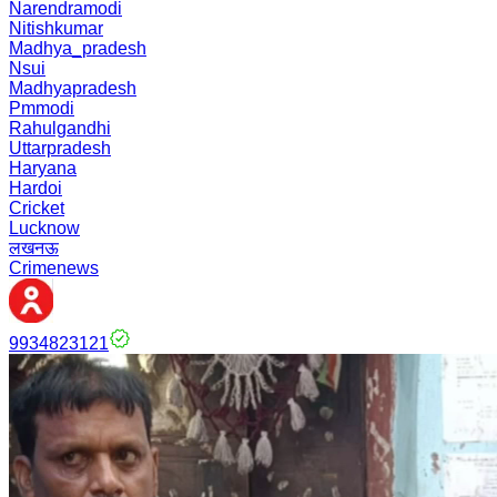
Narendramodi
Nitishkumar
Madhya_pradesh
Nsui
Madhyapradesh
Pmmodi
Rahulgandhi
Uttarpradesh
Haryana
Hardoi
Cricket
Lucknow
लखनऊ
Crimenews
9934823121