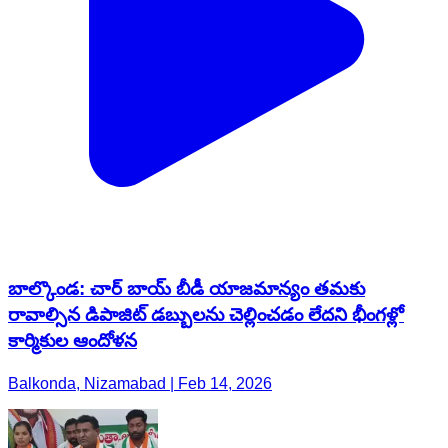
బాల్కొండ: చార్ బాయ్ బీడీ యాజమాన్యం తమకు
రావాల్సిన డిపాజిట్ డబ్బులను చెల్లించడం లేదని భీంగళ్లో
కార్మికుల ఆందోళన
Balkonda, Nizamabad | Feb 14, 2026