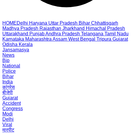
HOME
Delhi
Haryana
Uttar Pradesh
Bihar
Chhattisgarh
Madhya Pradesh
Rajasthan
Jharkhand
Himachal Pradesh
Uttarakhand
Punjab
Andhra Pradesh
Telangana
Tamil Nadu
Karnataka
Maharashtra
Assam
West Bengal
Tripura
Gujarat
Odisha
Kerala
Jansamasya
News
Bjp
National
Police
Bihar
India
कांग्रेस
बीजेपी
Gujarat
Accident
Congress
Modi
Delhi
Viral
मारपीट