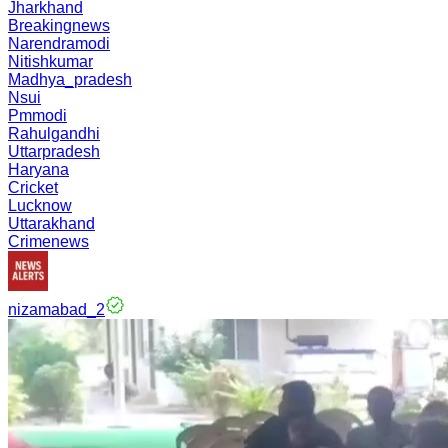
Jharkhand
Breakingnews
Narendramodi
Nitishkumar
Madhya_pradesh
Nsui
Pmmodi
Rahulgandhi
Uttarpradesh
Haryana
Cricket
Lucknow
Uttarakhand
Crimenews
nizamabad_2