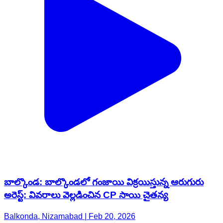
బాల్కొండ: బాల్కొండలో గంజాయి విక్రయిస్తున్న ఆరుగురు
అరెస్ట్: వివరాలు వెల్లడించిన CP సాయి చైతన్య
Balkonda, Nizamabad | Feb 20, 2026