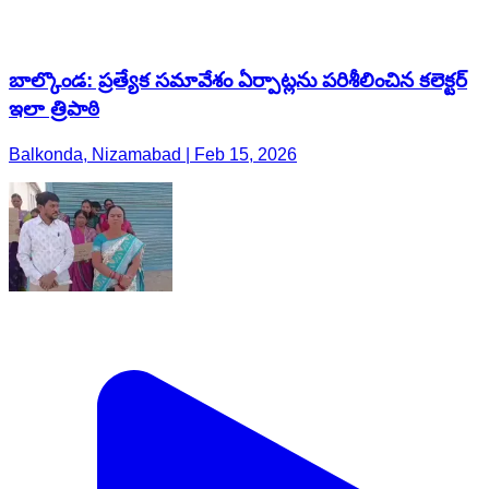
బాల్కొండ: ప్రత్యేక సమావేశం ఏర్పాట్లను పరిశీలించిన కలెక్టర్
ఇలా త్రిపాఠి
Balkonda, Nizamabad | Feb 15, 2026