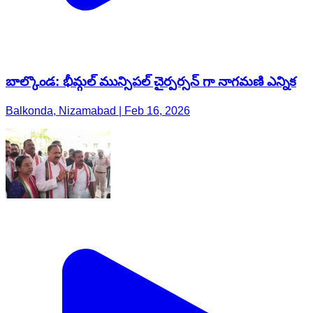
బాల్కొండ: భీమ్గల్ మున్సిపల్ చైర్పర్సన్ గా నాగమణి ఎన్నిక
Balkonda, Nizamabad | Feb 16, 2026