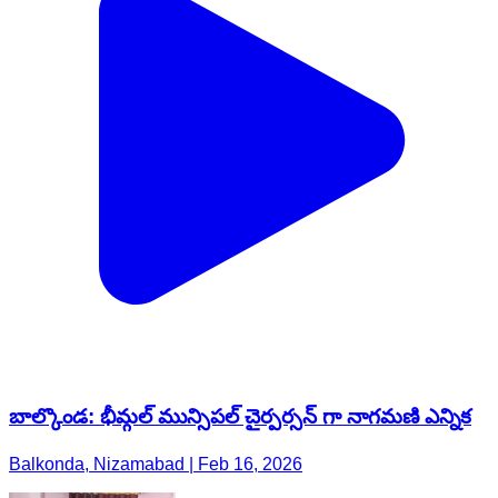
బాల్కొండ: భీమ్గల్ మున్సిపల్ చైర్పర్సన్ గా నాగమణి ఎన్నిక
Balkonda, Nizamabad | Feb 16, 2026