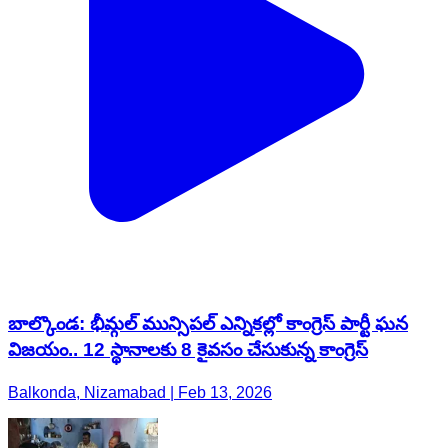
బాల్కొండ: భీమ్గల్ మున్సిపల్ ఎన్నికల్లో కాంగ్రెస్ పార్టీ ఘన
విజయం.. 12 స్థానాలకు 8 కైవసం చేసుకున్న కాంగ్రెస్
Balkonda, Nizamabad | Feb 13, 2026