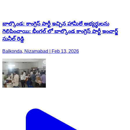
బాల్కొండ: కాంగ్రెస్ పార్టీ ఇచ్చిన హామీలే అభ్యర్థులను
గెలిపించాయి: భీంగల్ లో బాల్కొండ కాంగ్రెస్ పార్టీ ఇంచార్జ్
సునీల్ రెడ్డి
Balkonda, Nizamabad | Feb 13, 2026