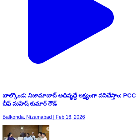
బాల్కొండ: నిజామాబాద్ అధివృద్దే లక్ష్యంగా పనిచేస్తాం: PCC
చీఫ్ మహేష్ కుమార్ గౌడ్
Balkonda, Nizamabad | Feb 16, 2026