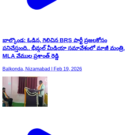
బాల్కొండ: ఓడిన, గెలిచిన BRS పార్టీ ప్రజలకోసం
పనిచేస్తుంది.. భీమ్గల్ మీడియా సమావేశంలో మాజీ మంత్రి,
MLA వేముల ప్రశాంత్ రెడ్డి
Balkonda, Nizamabad | Feb 19, 2026