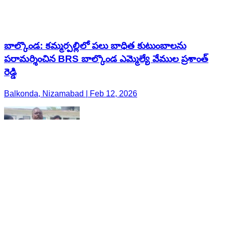
బాల్కొండ: కమ్మర్పల్లిలో పలు బాధిత కుటుంబాలను
పరామర్శించిన BRS బాల్కొండ ఎమ్మెల్యే వేముల ప్రశాంత్
రెడ్డి
Balkonda, Nizamabad | Feb 12, 2026