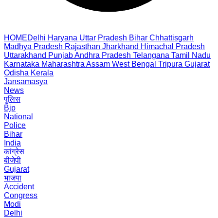
HOME
Delhi
Haryana
Uttar Pradesh
Bihar
Chhattisgarh
Madhya Pradesh
Rajasthan
Jharkhand
Himachal Pradesh
Uttarakhand
Punjab
Andhra Pradesh
Telangana
Tamil Nadu
Karnataka
Maharashtra
Assam
West Bengal
Tripura
Gujarat
Odisha
Kerala
Jansamasya
News
पुलिस
Bjp
National
Police
Bihar
India
कांग्रेस
बीजेपी
Gujarat
भाजपा
Accident
Congress
Modi
Delhi