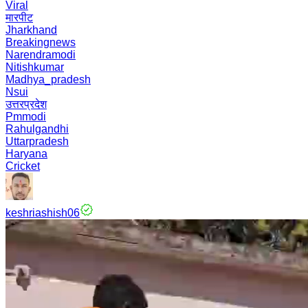
Viral
मारपीट
Jharkhand
Breakingnews
Narendramodi
Nitishkumar
Madhya_pradesh
Nsui
उत्तरप्रदेश
Pmmodi
Rahulgandhi
Uttarpradesh
Haryana
Cricket
keshriashish06