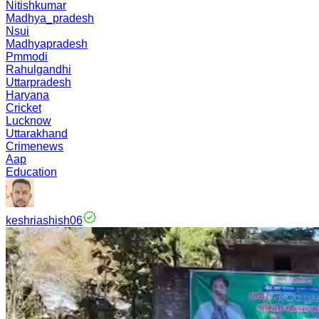
Nitishkumar
Madhya_pradesh
Nsui
Madhyapradesh
Pmmodi
Rahulgandhi
Uttarpradesh
Haryana
Cricket
Lucknow
Uttarakhand
Crimenews
Aap
Education
keshriashish06