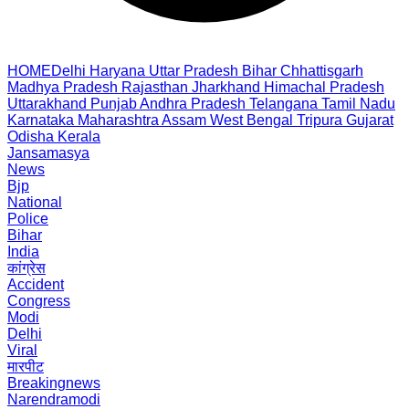
HOME
Delhi
Haryana
Uttar Pradesh
Bihar
Chhattisgarh
Madhya Pradesh
Rajasthan
Jharkhand
Himachal Pradesh
Uttarakhand
Punjab
Andhra Pradesh
Telangana
Tamil Nadu
Karnataka
Maharashtra
Assam
West Bengal
Tripura
Gujarat
Odisha
Kerala
Jansamasya
News
Bjp
National
Police
Bihar
India
कांग्रेस
Accident
Congress
Modi
Delhi
Viral
मारपीट
Breakingnews
Narendramodi