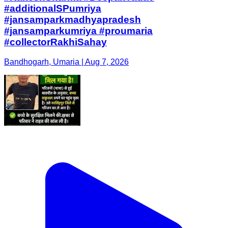
#additionalSPumriya
#jansamparkmadhyapradesh
#jansamparkumriya #proumaria
#collectorRakhiSahay
Bandhogarh, Umaria | Aug 7, 2026