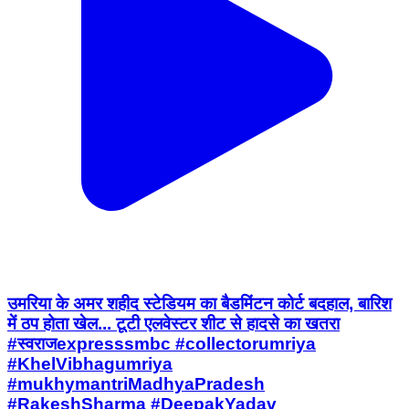
उमरिया के अमर शहीद स्टेडियम का बैडमिंटन कोर्ट बदहाल, बारिश
में ठप होता खेल... टूटी एलवेस्टर शीट से हादसे का खतरा
#स्वराजexpresssmbc #collectorumriya
#KhelVibhagumriya
#mukhymantriMadhyaPradesh
#RakeshSharma #DeepakYadav