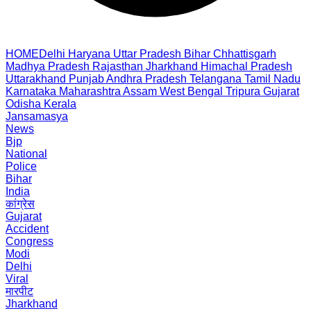
HOME
Delhi
Haryana
Uttar Pradesh
Bihar
Chhattisgarh
Madhya Pradesh
Rajasthan
Jharkhand
Himachal Pradesh
Uttarakhand
Punjab
Andhra Pradesh
Telangana
Tamil Nadu
Karnataka
Maharashtra
Assam
West Bengal
Tripura
Gujarat
Odisha
Kerala
Jansamasya
News
Bjp
National
Police
Bihar
India
कांग्रेस
Gujarat
Accident
Congress
Modi
Delhi
Viral
मारपीट
Jharkhand