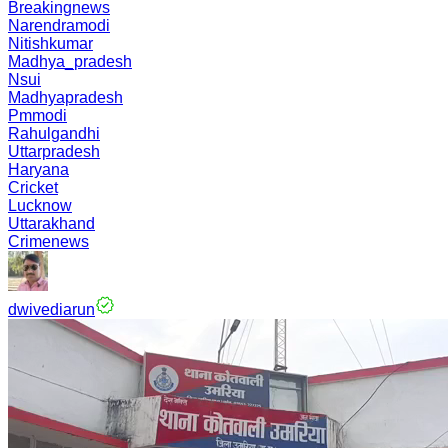
Breakingnews
Narendramodi
Nitishkumar
Madhya_pradesh
Nsui
Madhyapradesh
Pmmodi
Rahulgandhi
Uttarpradesh
Haryana
Cricket
Lucknow
Uttarakhand
Crimenews
dwivediarun