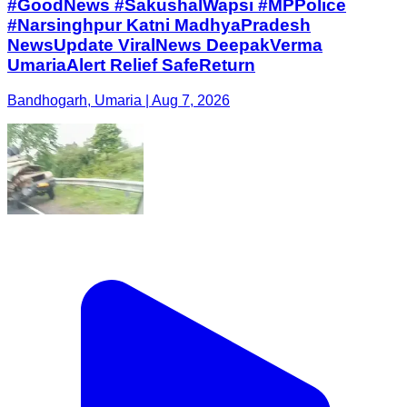
#GoodNews #SakushalWapsi #MPPolice
#Narsinghpur Katni MadhyaPradesh
NewsUpdate ViralNews DeepakVerma
UmariaAlert Relief SafeReturn
Bandhogarh, Umaria | Aug 7, 2026