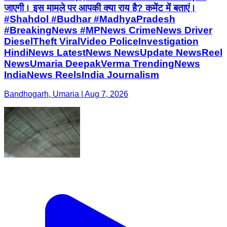
जाएगी। इस मामले पर आपकी क्या राय है? कमेंट में बताएं।
#Shahdol #Budhar #MadhyaPradesh
#BreakingNews #MPNews CrimeNews Driver
DieselTheft ViralVideo PoliceInvestigation
HindiNews LatestNews NewsUpdate NewsReel
NewsUmaria DeepakVerma TrendingNews
IndiaNews ReelsIndia Journalism
Bandhogarh, Umaria | Aug 7, 2026