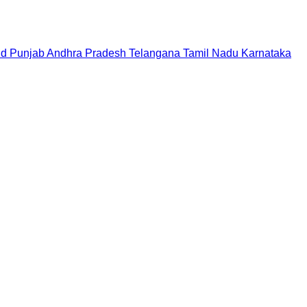
nd
Punjab
Andhra Pradesh
Telangana
Tamil Nadu
Karnataka