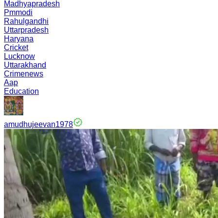
Madhyapradesh
Pmmodi
Rahulgandhi
Uttarpradesh
Haryana
Cricket
Lucknow
Uttarakhand
Crimenews
Aap
Education
amudhujeevan1978