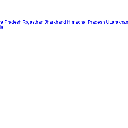
a Pradesh
Rajasthan
Jharkhand
Himachal Pradesh
Uttarakha
la