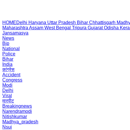
HOME
Delhi
Haryana
Uttar Pradesh
Bihar
Chhattisgarh
Madhy
Maharashtra
Assam
West Bengal
Tripura
Gujarat
Odisha
Kera
Jansamasya
News
Bjp
National
Police
Bihar
India
कांग्रेस
Accident
Congress
Modi
Delhi
Viral
मारपीट
Breakingnews
Narendramodi
Nitishkumar
Madhya_pradesh
Nsui