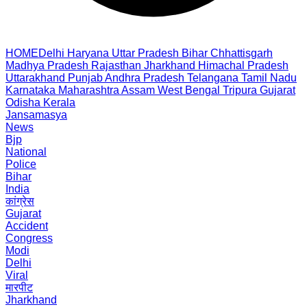
HOME
Delhi
Haryana
Uttar Pradesh
Bihar
Chhattisgarh
Madhya Pradesh
Rajasthan
Jharkhand
Himachal Pradesh
Uttarakhand
Punjab
Andhra Pradesh
Telangana
Tamil Nadu
Karnataka
Maharashtra
Assam
West Bengal
Tripura
Gujarat
Odisha
Kerala
Jansamasya
News
Bjp
National
Police
Bihar
India
कांग्रेस
Gujarat
Accident
Congress
Modi
Delhi
Viral
मारपीट
Jharkhand