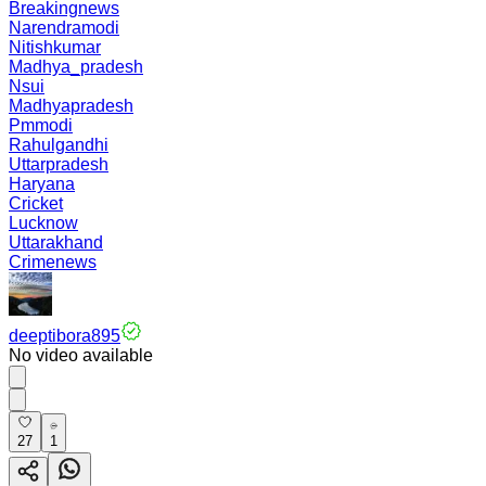
Breakingnews
Narendramodi
Nitishkumar
Madhya_pradesh
Nsui
Madhyapradesh
Pmmodi
Rahulgandhi
Uttarpradesh
Haryana
Cricket
Lucknow
Uttarakhand
Crimenews
deeptibora895
No video available
27
1