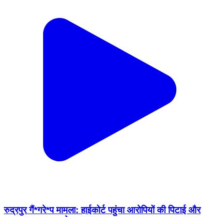
रुद्रपुर गैं*गरे*प मामला: हाईकोर्ट पहुंचा आरोपियों की पिटाई और