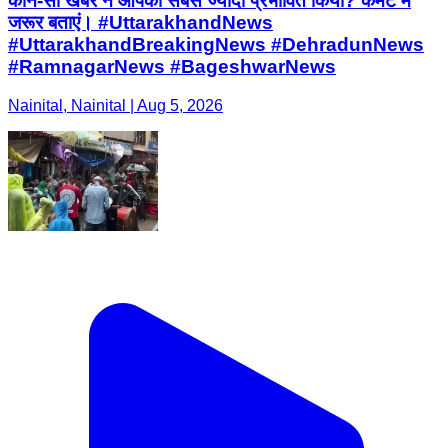
कौन-सी खबर ने आपको सबसे ज्यादा प्रभावित किया? कमेंट में
जरूर बताएं। #UttarakhandNews
#UttarakhandBreakingNews #DehradunNews
#RamnagarNews #BageshwarNews
Nainital, Nainital | Aug 5, 2026