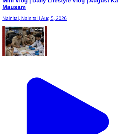
Mini Vlog | Daily Lifestyle Vlog | August Ka
Mausam
Nainital, Nainital | Aug 5, 2026