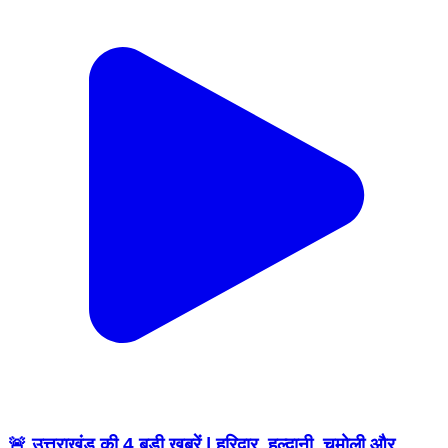
🚨 उत्तराखंड की 4 बड़ी खबरें | हरिद्वार, हल्द्वानी, चमोली और