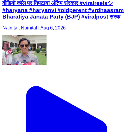
वीडियो कॉल पर निपटाया अंतिम संस्कार #viralreelsシ
#haryana #haryanvi #oldperent #vrdhaasram
Bharatiya Janata Party (BJP) #viralpost सस्क
Nainital, Nainital | Aug 6, 2026