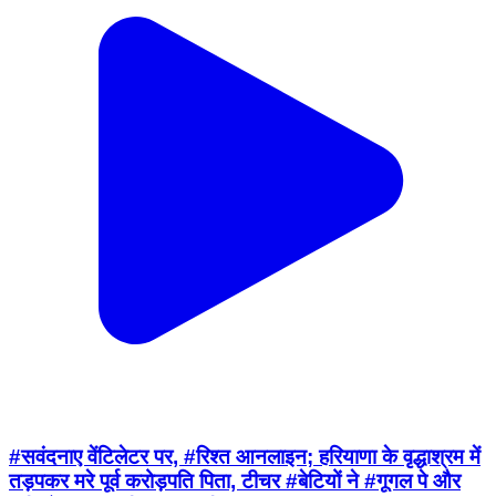
#सवंदनाए वेंटिलेटर पर, #रिश्त आनलाइन; हरियाणा के वृद्धाश्रम में
तड़पकर मरे पूर्व करोड़पति पिता, टीचर #बेटियों ने #गूगल पे और