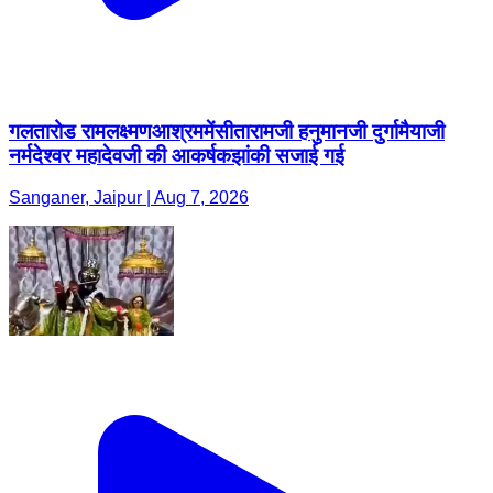
गलतारोड रामलक्ष्मणआश्रममेंसीतारामजी हनुमानजी दुर्गामैयाजी
नर्मदेश्वर महादेवजी की आकर्षकझांकी सजाई गई
Sanganer, Jaipur | Aug 7, 2026