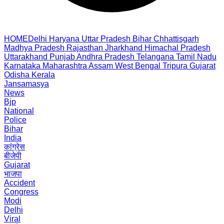
HOME
Delhi
Haryana
Uttar Pradesh
Bihar
Chhattisgarh
Madhya Pradesh
Rajasthan
Jharkhand
Himachal Pradesh
Uttarakhand
Punjab
Andhra Pradesh
Telangana
Tamil Nadu
Karnataka
Maharashtra
Assam
West Bengal
Tripura
Gujarat
Odisha
Kerala
Jansamasya
News
Bjp
National
Police
Bihar
India
कांग्रेस
बीजेपी
Gujarat
भाजपा
Accident
Congress
Modi
Delhi
Viral