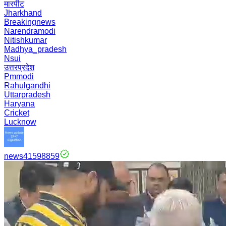
मारपीट
Jharkhand
Breakingnews
Narendramodi
Nitishkumar
Madhya_pradesh
Nsui
उत्तरप्रदेश
Pmmodi
Rahulgandhi
Uttarpradesh
Haryana
Cricket
Lucknow
news41598859