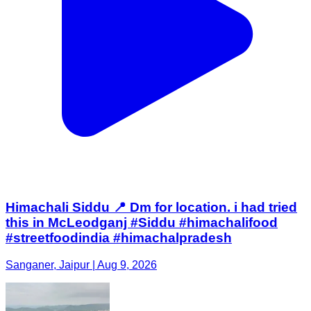
Himachali Siddu 📍 Dm for location. i had tried
this in McLeodganj #Siddu #himachalifood
#streetfoodindia #himachalpradesh
Sanganer, Jaipur | Aug 9, 2026