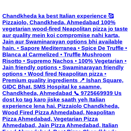
Chandkheda ka best Italian experience 🥰
Pizzaiolo, Chandkheda, Ahmedabad 100%
vegetarian wood-fired Neapolitan pizza jo taste
aur quality mein koi compromise nahi karta,
Jain aur Swaminarayan options bhi available
hain. • Sapore Mediterranea • Spice De Truffle •
Blanca al Carmelized • Truffle Mushroom
Risotto • Supremo Nachos • 100% Vegetarian •
Jain friendly options • Swaminarayan friendly
options • Wood fired Neapolitan pizza •
Premium quality ingredients 📍 Ishan Square,
GIDC Bhat, SMS Hospital ke saamne,
Chandkheda, Ahmedabad 📞 9725669939 Us
dost ko tag karo jiske saath yeh Italian
experience lena hai. Pizzaiolo Chandkheda,
Wood Fired Pizza Ahmedabad, Neapolitan
Pizza Ahmedabad, Vegetarian Pizza
Ahmedabad, Jain Pizza Ahmedabad, Italian