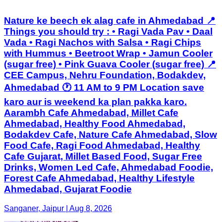
Nature ke beech ek alag cafe in Ahmedabad 📍
Things you should try : • Ragi Vada Pav • Daal
Vada • Ragi Nachos with Salsa • Ragi Chips
with Hummus • Beetroot Wrap • Jamun Cooler
(sugar free) • Pink Guava Cooler (sugar free) 📍
CEE Campus, Nehru Foundation, Bodakdev,
Ahmedabad 🕐 11 AM to 9 PM Location save
karo aur is weekend ka plan pakka karo.
Aarambh Cafe Ahmedabad, Millet Cafe
Ahmedabad, Healthy Food Ahmedabad,
Bodakdev Cafe, Nature Cafe Ahmedabad, Slow
Food Cafe, Ragi Food Ahmedabad, Healthy
Cafe Gujarat, Millet Based Food, Sugar Free
Drinks, Women Led Cafe, Ahmedabad Foodie,
Forest Cafe Ahmedabad, Healthy Lifestyle
Ahmedabad, Gujarat Foodie
Sanganer, Jaipur | Aug 8, 2026