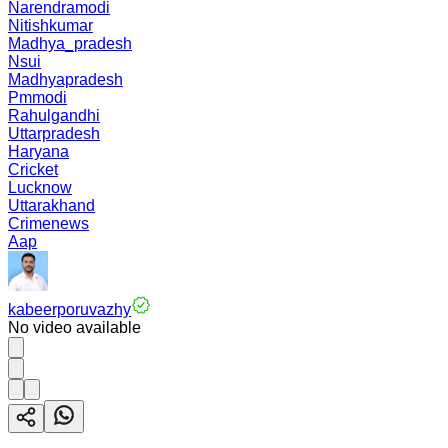
Narendramodi
Nitishkumar
Madhya_pradesh
Nsui
Madhyapradesh
Pmmodi
Rahulgandhi
Uttarpradesh
Haryana
Cricket
Lucknow
Uttarakhand
Crimenews
Aap
kabeerporuvazhy
No video available