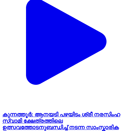
കുന്നത്തൂർ: ആനയടി പഴയിടം ശ്രീ നരസിംഹ
സ്വാമി ക്ഷേത്രത്തിലെ
ഉത്സവത്തോടനുബന്ധിച്ച് നടന്ന സാംസ്കാരിക