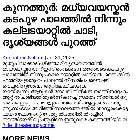
കുന്നത്തൂർ: മധ്യവയസ്കൻ
കടപുഴ പാലത്തിൽ നിന്നും
കല്ലടയാറ്റിൽ ചാടി,
ദൃശ്യങ്ങൾ പുറത്ത്
Kunnathur, Kollam
|
Jul 31, 2025
മുതുപിലാക്കാട് പടിഞ്ഞാറ് വൃന്ദാവനത്തിൽ
രാധാകൃഷ്ണനാണ് ഇന്ന് വൈകുന്നേരത്തോടെ കടപുഴ
പാലത്തിൽ നിന്നും കല്ലടയാറ്റിൽ ചാടിയത്. ബൈക്കിൽ
എത്തിയ ഇദ്ദേഹം പാലത്തിന് സമീപം ബൈ ക്ക്
വെച്ചതിനുശേഷം ആറ്റിലേക്ക് ചാടുക
യായിരുന്നു.ആളുകൾ നോക്കി നിൽക്കേ യാണ് ഇദ്ദേഹം
ആറ്റിൽ ചാടിയത്.തുടർന്ന് കുറച്ച് സമയം നീന്തിയതിനു
ശേഷം ഇദ്ദേ ഹം താഴ്ന്നുപോയതായി ആളുകൾ പറയു
ന്നു.സംഭവം അറിഞ്ഞ് സ്ഥലത്തെ ത്തിയ ശാസ്താംകോട്ട
ഫയർ ഫോഴ്സിന്റെ നേതൃ ത്വത്തിൽ തിരച്ചിൽ
നടത്തിയെങ്കിലും ആളിനെ ഇതുവരെ കണ്ടെത്തിയില്ല.
#
life_threatening
#
crime
MORE NEWS