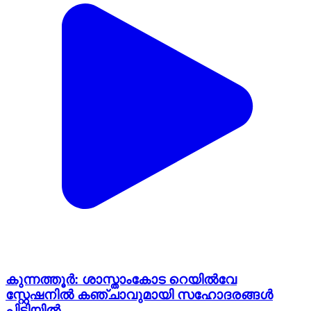
കുന്നത്തൂർ: ശാസ്താംകോട റെയിൽവേ
സ്റ്റേഷനിൽ കഞ്ചാവുമായി സഹോദരങ്ങൾ
പിടിയിൽ