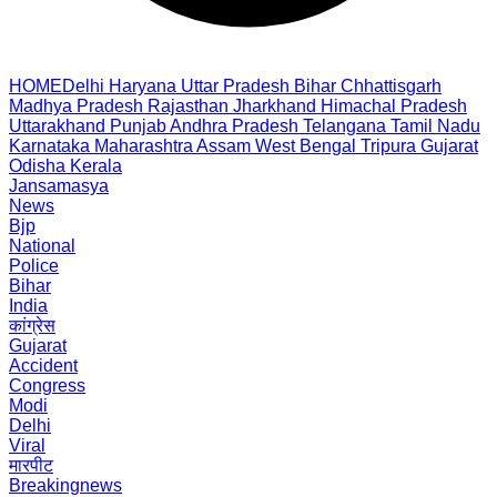
HOME
Delhi
Haryana
Uttar Pradesh
Bihar
Chhattisgarh
Madhya Pradesh
Rajasthan
Jharkhand
Himachal Pradesh
Uttarakhand
Punjab
Andhra Pradesh
Telangana
Tamil Nadu
Karnataka
Maharashtra
Assam
West Bengal
Tripura
Gujarat
Odisha
Kerala
Jansamasya
News
Bjp
National
Police
Bihar
India
कांग्रेस
Gujarat
Accident
Congress
Modi
Delhi
Viral
मारपीट
Breakingnews