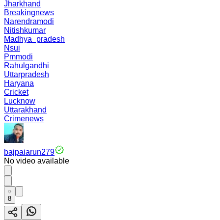
Jharkhand
Breakingnews
Narendramodi
Nitishkumar
Madhya_pradesh
Nsui
Pmmodi
Rahulgandhi
Uttarpradesh
Haryana
Cricket
Lucknow
Uttarakhand
Crimenews
bajpaiarun279
No video available
8