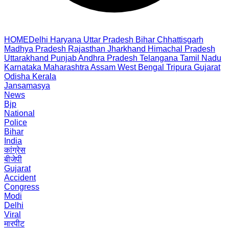
HOME
Delhi
Haryana
Uttar Pradesh
Bihar
Chhattisgarh
Madhya Pradesh
Rajasthan
Jharkhand
Himachal Pradesh
Uttarakhand
Punjab
Andhra Pradesh
Telangana
Tamil Nadu
Karnataka
Maharashtra
Assam
West Bengal
Tripura
Gujarat
Odisha
Kerala
Jansamasya
News
Bjp
National
Police
Bihar
India
कांग्रेस
बीजेपी
Gujarat
Accident
Congress
Modi
Delhi
Viral
मारपीट