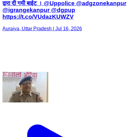
द्वारा दी गयी बाईट । @Uppolice @adgzonekanpur
@igrangekanpur @dgpup
https://t.co/VUdazKUWZV
Auraiya, Uttar Pradesh | Jul 16, 2026