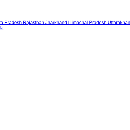
a Pradesh
Rajasthan
Jharkhand
Himachal Pradesh
Uttarakha
la