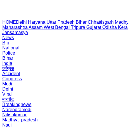
HOME
Delhi
Haryana
Uttar Pradesh
Bihar
Chhattisgarh
Madhy
Maharashtra
Assam
West Bengal
Tripura
Gujarat
Odisha
Kera
Jansamasya
News
Bjp
National
Police
Bihar
India
कांग्रेस
Accident
Congress
Modi
Delhi
Viral
मारपीट
Breakingnews
Narendramodi
Nitishkumar
Madhya_pradesh
Nsui