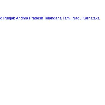
nd
Punjab
Andhra Pradesh
Telangana
Tamil Nadu
Karnataka