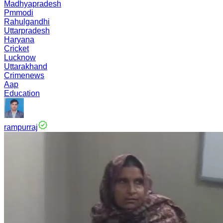
Madhyapradesh
Pmmodi
Rahulgandhi
Uttarpradesh
Haryana
Cricket
Lucknow
Uttarakhand
Crimenews
Aap
Education
rampurraj