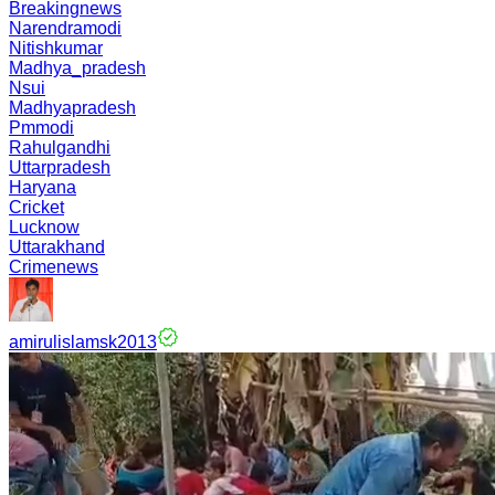
Breakingnews
Narendramodi
Nitishkumar
Madhya_pradesh
Nsui
Madhyapradesh
Pmmodi
Rahulgandhi
Uttarpradesh
Haryana
Cricket
Lucknow
Uttarakhand
Crimenews
amirulislamsk2013