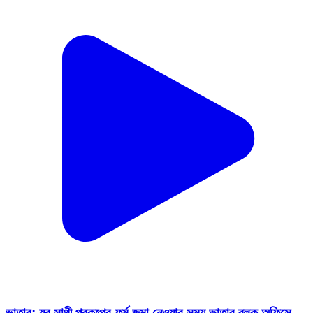
ভাতার: যুব সাথী প্রকল্পের ফর্ম জমা নেওয়ার সময় ভাতার ব্লক অফিসে