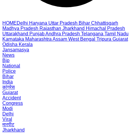
HOME
Delhi
Haryana
Uttar Pradesh
Bihar
Chhattisgarh
Madhya Pradesh
Rajasthan
Jharkhand
Himachal Pradesh
Uttarakhand
Punjab
Andhra Pradesh
Telangana
Tamil Nadu
Karnataka
Maharashtra
Assam
West Bengal
Tripura
Gujarat
Odisha
Kerala
Jansamasya
News
Bjp
National
Police
Bihar
India
कांग्रेस
Gujarat
Accident
Congress
Modi
Delhi
Viral
मारपीट
Jharkhand