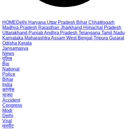
HOME
Delhi
Haryana
Uttar Pradesh
Bihar
Chhattisgarh
Madhya Pradesh
Rajasthan
Jharkhand
Himachal Pradesh
Uttarakhand
Punjab
Andhra Pradesh
Telangana
Tamil Nadu
Karnataka
Maharashtra
Assam
West Bengal
Tripura
Gujarat
Odisha
Kerala
Jansamasya
News
पुलिस
Bjp
National
Police
Bihar
India
कांग्रेस
भाजपा
Accident
Congress
Modi
Delhi
Viral
मारपीट