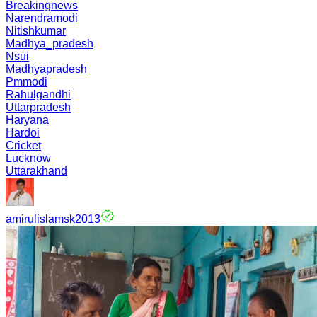
Breakingnews
Narendramodi
Nitishkumar
Madhya_pradesh
Nsui
Madhyapradesh
Pmmodi
Rahulgandhi
Uttarpradesh
Haryana
Hardoi
Cricket
Lucknow
Uttarakhand
amirulislamsk2013