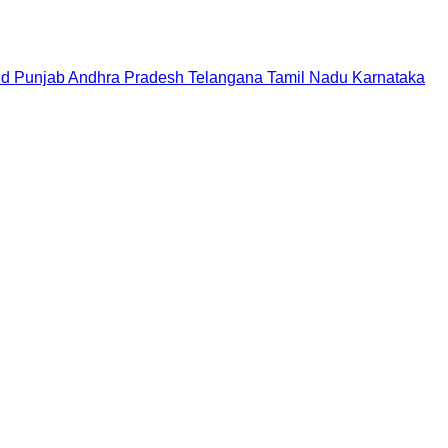
nd
Punjab
Andhra Pradesh
Telangana
Tamil Nadu
Karnataka