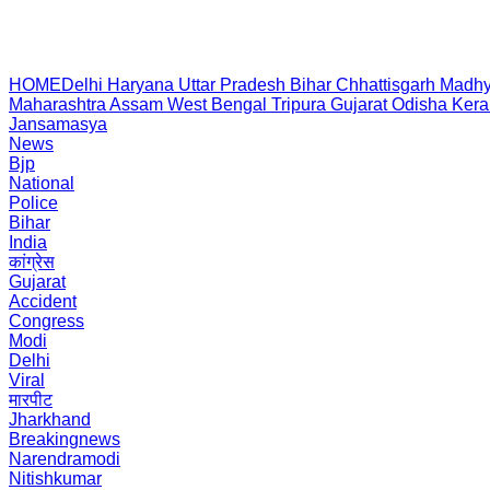
HOME
Delhi
Haryana
Uttar Pradesh
Bihar
Chhattisgarh
Madhy
Maharashtra
Assam
West Bengal
Tripura
Gujarat
Odisha
Kera
Jansamasya
News
Bjp
National
Police
Bihar
India
कांग्रेस
Gujarat
Accident
Congress
Modi
Delhi
Viral
मारपीट
Jharkhand
Breakingnews
Narendramodi
Nitishkumar