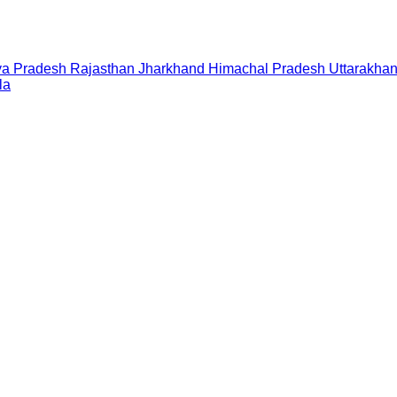
a Pradesh
Rajasthan
Jharkhand
Himachal Pradesh
Uttarakha
la