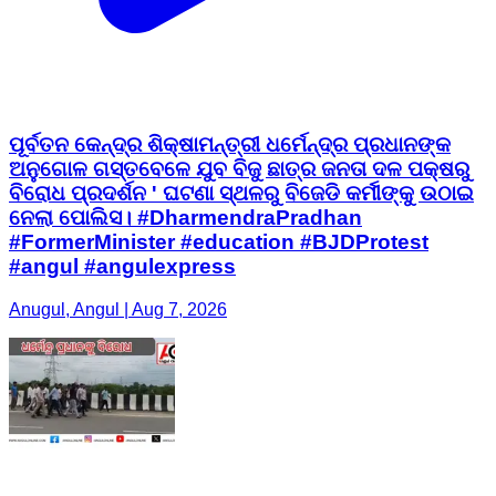
ପୂର୍ବତନ କେନ୍ଦ୍ର ଶିକ୍ଷାମନ୍ତ୍ରୀ ଧର୍ମେନ୍ଦ୍ର ପ୍ରଧାନଙ୍କ
ଅନୁଗୋଳ ଗସ୍ତବେଳେ ଯୁବ ବିଜୁ ଛାତ୍ର ଜନତା ଦଳ ପକ୍ଷରୁ
ବିରୋଧ ପ୍ରଦର୍ଶନ ' ଘଟଣା ସ୍ଥଳରୁ ବିଜେଡି କର୍ମୀଙ୍କୁ ଉଠାଇ
ନେଲା ପୋଲିସ। #DharmendraPradhan
#FormerMinister #education #BJDProtest
#angul #angulexpress
Anugul, Angul | Aug 7, 2026