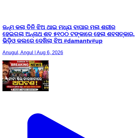
ଜନ୍ମ କଲା ତିନି ଝିଅ ଥାଇ ମଧ୍ୟ ବାପାର ମଲା ଶରୀର
ହେଇଗଲା ଅନ୍ନାଥ ଶବ ୫୧୦୦ ଟଙ୍କାରେ ହେଲା ଶବସତ୍କାର,
ଭିଡ଼ିଓ କଲରେ ଦେଖିଲା ଝିଅ #damantv#up
Anugul, Angul | Aug 6, 2026