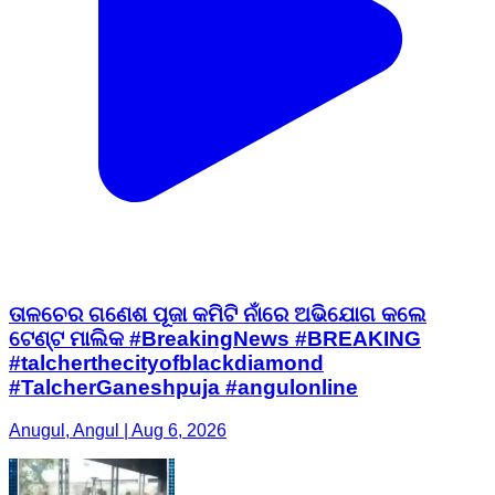
ତାଳଚେର ଗଣେଶ ପୂଜା କମିଟି ନାଁରେ ଅଭିଯୋଗ କଲେ
ଟେଣ୍ଟ ମାଲିକ #BreakingNews #BREAKING
#talcherthecityofblackdiamond
#TalcherGaneshpuja #angulonline
Anugul, Angul | Aug 6, 2026