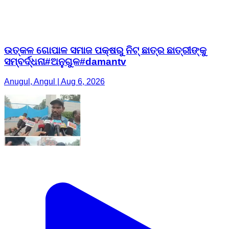
ଉତ୍କଳ ଗୋପାଳ ସମାଜ ପକ୍ଷରୁ ନିଟ୍ ଛାତ୍ର ଛାତ୍ରୀଙ୍କୁ
ସମ୍ବର୍ଦ୍ଧନା#ଅନୁଗୁଳ#damantv
Anugul, Angul | Aug 6, 2026