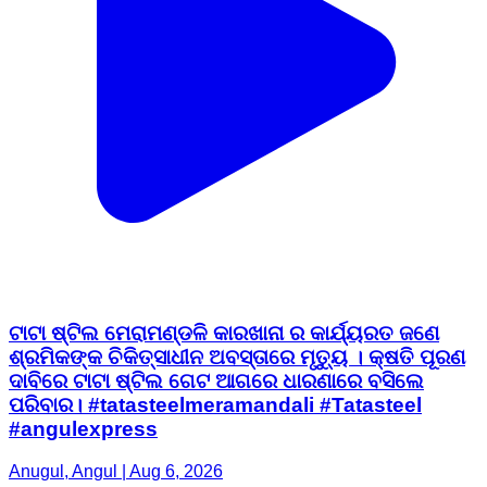
ଟାଟା ଷ୍ଟିଲ ମେରାମଣ୍ଡଳି କାରଖାନା ର କାର୍ଯ୍ୟରତ ଜଣେ
ଶ୍ରମିକଙ୍କ ଚିକିତ୍ସାଧୀନ ଅବସ୍ତାରେ ମୃତ୍ୟୁ । କ୍ଷତି ପୂରଣ
ଦାବିରେ ଟାଟା ଷ୍ଟିଲ ଗେଟ ଆଗରେ ଧାରଣାରେ ବସିଲେ
ପରିବାର। #tatasteelmeramandali #Tatasteel
#angulexpress
Anugul, Angul | Aug 6, 2026