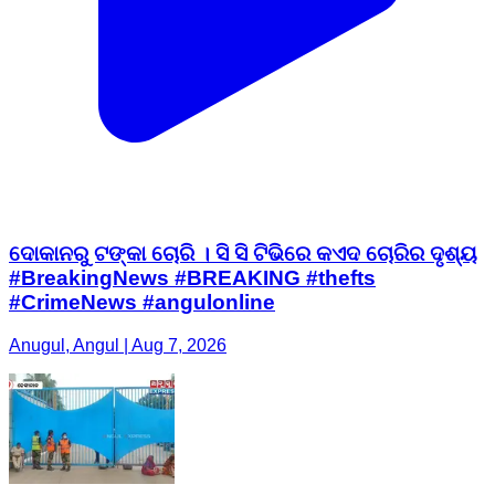
ଦୋକାନରୁ ଟଙ୍କା ଚୋରି । ସି ସି ଟିଭିରେ କଏଦ ଚୋରିର ଦୃଶ୍ୟ
#BreakingNews #BREAKING #thefts
#CrimeNews #angulonline
Anugul, Angul | Aug 7, 2026