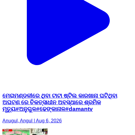
ମେରାମଣ୍ଡଳୀରେ ଥିବା ଟାଟା ଷ୍ଟିଲ କାରଖାନା ଘଟିଥିବା
ଅଘଟଣ ରେ ଚିକତ୍ସାଧୀନ ଅବସ୍ଥାରେ ଶ୍ରମିକ
ମୃତ୍ୟୁ#ଅନୁଗୁଳ#ଢେଙ୍କାନାଳ#damantv
Anugul, Angul | Aug 6, 2026