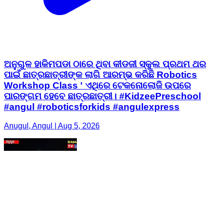
ଅନୁଗୁଳ ହାକିମପଡା ଠାରେ ଥିବା କୀଡଜୀ ସ୍କୁଲ ପ୍ରଥମ ଥର
ପାଇଁ ଛାତ୍ରଛାତ୍ରୀଙ୍କ ଲାଗି ଆରମ୍ଭ କରିଛି Robotics
Workshop Class ' ଏଥିରେ ଟେକନୋଲୋଜି ଉପରେ
ପାରଙ୍ଗମ ହେବେ ଛାତ୍ରଛାତ୍ରୀ। #KidzeePreschool
#angul #roboticsforkids #angulexpress
Anugul, Angul | Aug 5, 2026