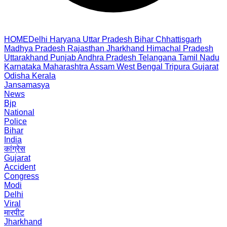
HOME
Delhi
Haryana
Uttar Pradesh
Bihar
Chhattisgarh
Madhya Pradesh
Rajasthan
Jharkhand
Himachal Pradesh
Uttarakhand
Punjab
Andhra Pradesh
Telangana
Tamil Nadu
Karnataka
Maharashtra
Assam
West Bengal
Tripura
Gujarat
Odisha
Kerala
Jansamasya
News
Bjp
National
Police
Bihar
India
कांग्रेस
Gujarat
Accident
Congress
Modi
Delhi
Viral
मारपीट
Jharkhand