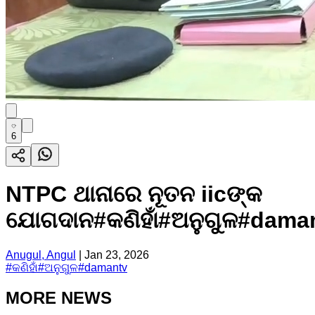
6
NTPC ଥାନାରେ ନୂତନ iicଙ୍କ
ଯୋଗଦାନ#କଣିହାଁ#ଅନୁଗୁଳ#dama
Anugul, Angul
|
Jan 23, 2026
#
କଣିହାଁ#ଅନୁଗୁଳ#damantv
MORE NEWS