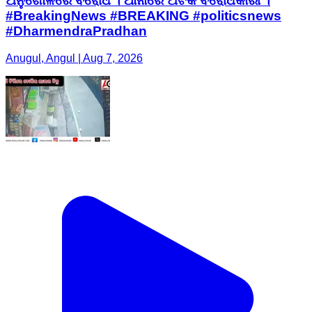
ଅନୁଗୋଳରେ ବିରୋଧ । ଥାନାରେ ଅଟକ ବିରୋଧକାରୀ ।
#BreakingNews #BREAKING #politicsnews
#DharmendraPradhan
Anugul, Angul | Aug 7, 2026