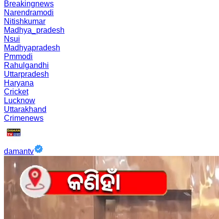
Breakingnews
Narendramodi
Nitishkumar
Madhya_pradesh
Nsui
Madhyapradesh
Pmmodi
Rahulgandhi
Uttarpradesh
Haryana
Cricket
Lucknow
Uttarakhand
Crimenews
damantv