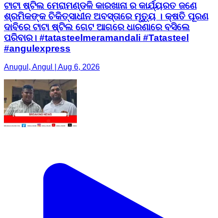
ଟାଟା ଷ୍ଟିଲ ମେରାମଣ୍ଡଳି କାରଖାନା ର କାର୍ଯ୍ୟରତ ଜଣେ
ଶ୍ରମିକଙ୍କ ଚିକିତ୍ସାଧୀନ ଅବସ୍ତାରେ ମୃତ୍ୟୁ । କ୍ଷତି ପୂରଣ
ଦାବିରେ ଟାଟା ଷ୍ଟିଲ ଗେଟ ଆଗରେ ଧାରଣାରେ ବସିଲେ
ପରିବାର। #tatasteelmeramandali #Tatasteel
#angulexpress
Anugul, Angul | Aug 6, 2026