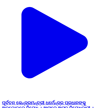
ପୂର୍ବତନ କେନ୍ଦ୍ରମନ୍ତ୍ରୀ ଧର୍ମେନ୍ଦ୍ର ପ୍ରଧାନଙ୍କୁ