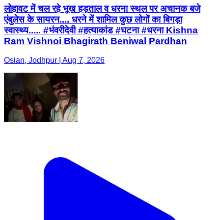
लोहावट में चल रहे भूख हड़ताल व धरना स्थल पर अचानक बजे
एंबुलेस के सायरन.... धरने में शामिल कुछ लोगों का बिगड़ा
स्वास्थ्य..... #भंवरीदेवी #हत्याकांड #घटना #धरना Kishna
Ram Vishnoi Bhagirath Beniwal Pardhan
Osian, Jodhpur | Aug 7, 2026