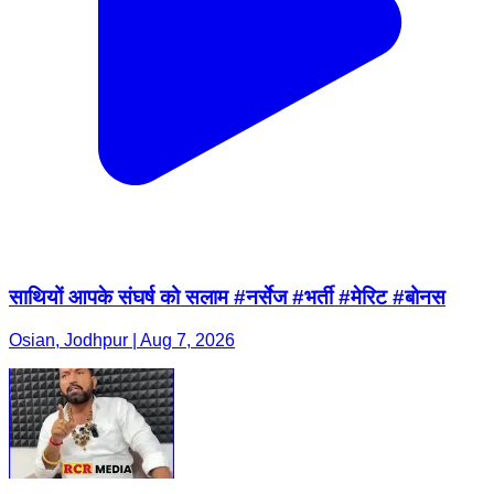
साथियों आपके संघर्ष को सलाम #नर्सेज #भर्ती #मेरिट #बोनस
Osian, Jodhpur | Aug 7, 2026