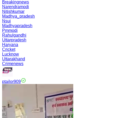
Breakingnews
Narendramodi
Nitishkumar
Madhya_pradesh
Nsui
Madhyapradesh
Pmmodi
Rahulgandhi
Uttarpradesh
Haryana
Cricket
Lucknow
Uttarakhand
Crimenews
ptailor909