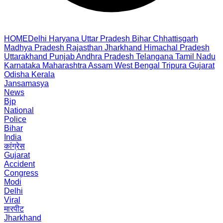
HOME
Delhi
Haryana
Uttar Pradesh
Bihar
Chhattisgarh
Madhya Pradesh
Rajasthan
Jharkhand
Himachal Pradesh
Uttarakhand
Punjab
Andhra Pradesh
Telangana
Tamil Nadu
Karnataka
Maharashtra
Assam
West Bengal
Tripura
Gujarat
Odisha
Kerala
Jansamasya
News
Bjp
National
Police
Bihar
India
कांग्रेस
Gujarat
Accident
Congress
Modi
Delhi
Viral
मारपीट
Jharkhand