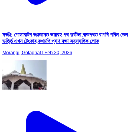
মৰঙী: গোলাঘাটৰ ৰঙাজানত ভয়াবহ পথ দুৰ্ঘটনা,ৰাজপথত বাগৰি পৰিল তেল
ভৰ্ত্তি এখন টেংকাৰ,কথমপি প্ৰাণ ৰক্ষা সহস্ৰাধিক লোক
Morangi, Golaghat | Feb 20, 2026