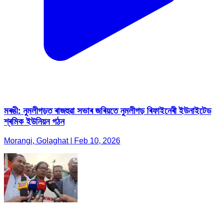
মৰঙী: নুমলীগড়ত ৰাজহুৱা সভাৰ জৰিয়তে নুমলীগড় ৰিফাইনেৰী ইউনাইটেড
শ্ৰমিক ইউনিয়ন গঠন
Morangi, Golaghat | Feb 10, 2026