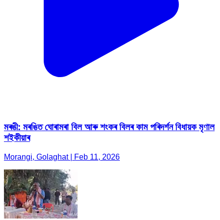
মৰঙী: মৰঙিত ঘোৰামৰা বিল আৰু শংকৰ বিলৰ কাম পৰিদৰ্শন বিধায়ক মৃণাল
শইকীয়াৰ
Morangi, Golaghat | Feb 11, 2026