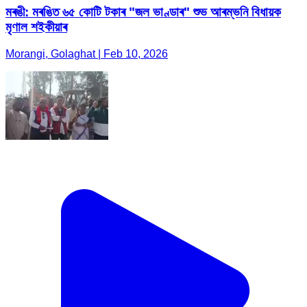
মৰঙী: মৰঙিত ৬৫ কোটি টকাৰ "জল ভাণ্ডাৰ" শুভ আৰম্ভনি বিধায়ক
মৃণাল শইকীয়াৰ
Morangi, Golaghat | Feb 10, 2026