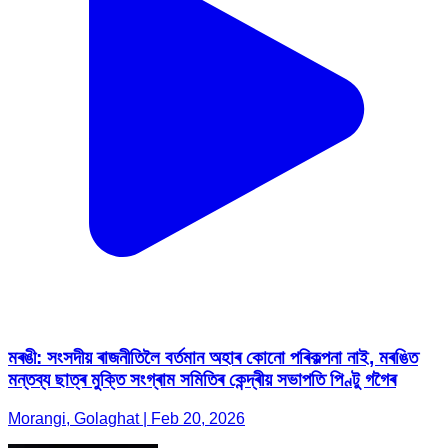
মৰঙী: সংসদীয় ৰাজনীতিলৈ বৰ্তমান অহাৰ কোনো পৰিকল্পনা নাই, মৰঙিত
মন্তব্য ছাত্ৰ মুক্তি সংগ্ৰাম সমিতিৰ কেন্দ্ৰীয় সভাপতি পিণ্টু গগৈৰ
Morangi, Golaghat | Feb 20, 2026