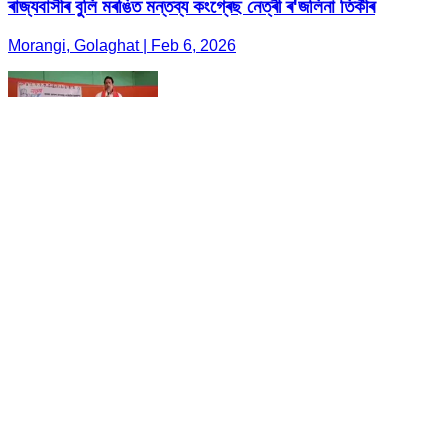
ৰাজ্যবাসীৰ বুলি মৰঙিত মন্তব্য কংগ্ৰেছ নেত্ৰী ৰ'জলিনা তিৰ্কীৰ
Morangi, Golaghat | Feb 6, 2026