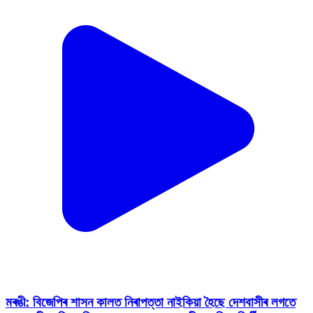
মৰঙী: বিজেপিৰ শাসন কালত নিৰাপত্তা নাইকিয়া হৈছে দেশবাসীৰ লগতে