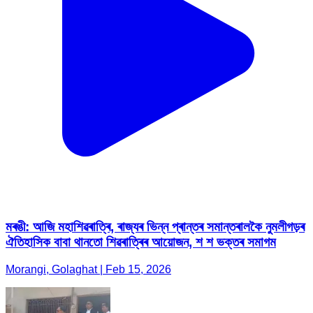
মৰঙী: আজি মহাশিৱৰাত্ৰি, ৰাজ্যৰ ভিন্ন প্ৰান্তৰ সমান্তৰালকৈ নুমলীগড়ৰ
ঐতিহাসিক বাবা থানতো শিৱৰাত্ৰিৰ আয়োজন, শ শ ভক্তৰ সমাগম
Morangi, Golaghat | Feb 15, 2026