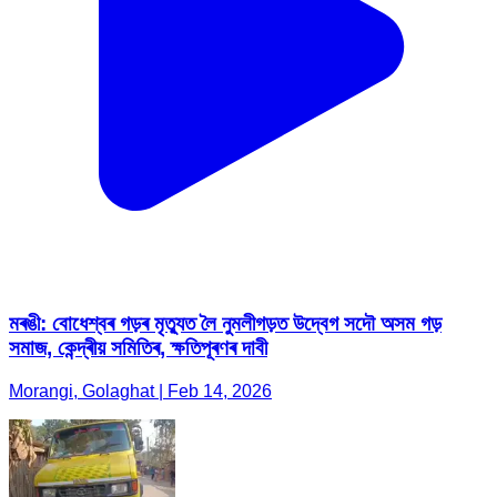
মৰঙী: বোধেশ্বৰ গড়ৰ মৃত্যুত লৈ নুমলীগড়ত উদ্বেগ সদৌ অসম গড়
সমাজ, কেন্দ্ৰীয় সমিতিৰ, ক্ষতিপূৰণৰ দাবী
Morangi, Golaghat | Feb 14, 2026