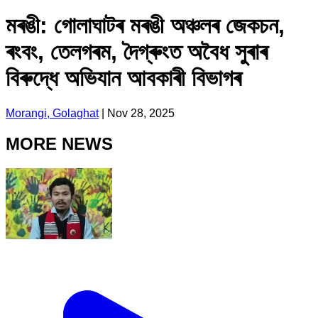
মৰঙী: গোলাঘাটৰ মৰঙী অঞ্চলৰ জেকচন,
ৰংবং, তেলগৰম, দৈগ্ৰুংত অবৈধ সুৰাৰ
বিৰুদ্ধে অভিযান আবকাৰী বিভাগৰ
Morangi, Golaghat
|
Nov 28, 2025
MORE NEWS