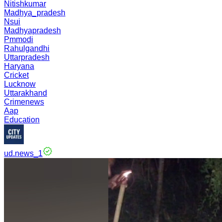
Nitishkumar
Madhya_pradesh
Nsui
Madhyapradesh
Pmmodi
Rahulgandhi
Uttarpradesh
Haryana
Cricket
Lucknow
Uttarakhand
Crimenews
Aap
Education
ud.news_1