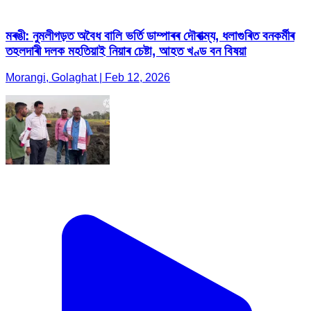
মৰঙী: নুমলীগড়ত অবৈধ বালি ভৰ্তি ডাম্পাৰৰ দৌৰাত্ম্য, ধলাগুৰিত বনকৰ্মীৰ
তহলদাৰী দলক মহতিয়াই নিয়াৰ চেষ্টা, আহত খণ্ড বন বিষয়া
Morangi, Golaghat | Feb 12, 2026