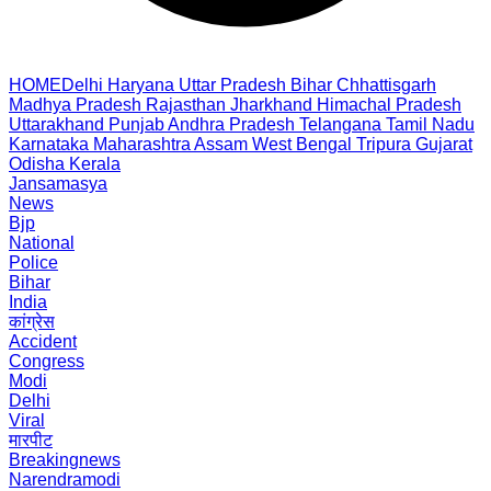
HOME
Delhi
Haryana
Uttar Pradesh
Bihar
Chhattisgarh
Madhya Pradesh
Rajasthan
Jharkhand
Himachal Pradesh
Uttarakhand
Punjab
Andhra Pradesh
Telangana
Tamil Nadu
Karnataka
Maharashtra
Assam
West Bengal
Tripura
Gujarat
Odisha
Kerala
Jansamasya
News
Bjp
National
Police
Bihar
India
कांग्रेस
Accident
Congress
Modi
Delhi
Viral
मारपीट
Breakingnews
Narendramodi